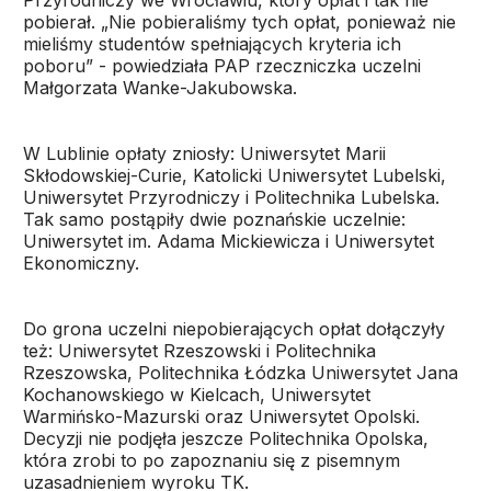
Przyrodniczy we Wrocławiu, który opłat i tak nie
pobierał. „Nie pobieraliśmy tych opłat, ponieważ nie
mieliśmy studentów spełniających kryteria ich
poboru” - powiedziała PAP rzeczniczka uczelni
Małgorzata Wanke-Jakubowska.
W Lublinie opłaty zniosły: Uniwersytet Marii
Skłodowskiej-Curie, Katolicki Uniwersytet Lubelski,
Uniwersytet Przyrodniczy i Politechnika Lubelska.
Tak samo postąpiły dwie poznańskie uczelnie:
Uniwersytet im. Adama Mickiewicza i Uniwersytet
Ekonomiczny.
Do grona uczelni niepobierających opłat dołączyły
też: Uniwersytet Rzeszowski i Politechnika
Rzeszowska, Politechnika Łódzka Uniwersytet Jana
Kochanowskiego w Kielcach, Uniwersytet
Warmińsko-Mazurski oraz Uniwersytet Opolski.
Decyzji nie podjęła jeszcze Politechnika Opolska,
która zrobi to po zapoznaniu się z pisemnym
uzasadnieniem wyroku TK.