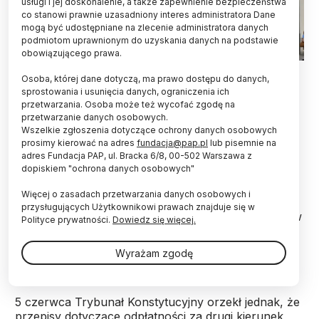
usługi i jej doskonalenie, a także zapewnienie bezpieczeństwa
co stanowi prawnie uzasadniony interes administratora Dane
mogą być udostępniane na zlecenie administratora danych
podmiotom uprawnionym do uzyskania danych na podstawie
obowiązującego prawa.
Osoba, której dane dotyczą, ma prawo dostępu do danych,
Największe uczelnie w kraju zrezygnowały z
sprostowania i usunięcia danych, ograniczenia ich
pobierania opłat za drugi kierunek studiów w roku
przetwarzania. Osoba może też wycofać zgodę na
akademickim 2014/15. W ten sposób wyprzedziły
przetwarzanie danych osobowych.
termin wskazany przez Trybunał Konstytucyjny,
Wszelkie zgłoszenia dotyczące ochrony danych osobowych
prosimy kierować na adres
fundacja@pap.pl
lub pisemnie na
który orzekł, że opłaty mogą obowiązywać do
adres Fundacja PAP, ul. Bracka 6/8, 00-502 Warszawa z
września 2015 r.
dopiskiem "ochrona danych osobowych"
Więcej o zasadach przetwarzania danych osobowych i
Obowiązujące przepisy - które weszły w życie w
przysługujących Użytkownikowi prawach znajduje się w
2011 r. - zakładają, że prawo do bezpłatnych studiów
Polityce prywatności.
Dowiedz się więcej.
na drugim kierunku mają tylko te osoby, które
uzyskają co roku prawo do stypendium rektora
Wyrażam zgodę
(maksymalnie 10 proc. studentów).
5 czerwca Trybunał Konstytucyjny orzekł jednak, że
przepisy dotyczące odpłatności za drugi kierunek