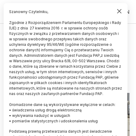
PL
EN
Szanowny Czytelniku,
Zgodnie z Rozporządzeniem Parlamentu Europejskiego i Rady
(UE) z dnia 27 kwietnia 2016 r. w sprawie ochrony osób
UCZELNIE I INSTYTUCJE
fizycznych w związku z przetwarzaniem danych osobowych i
w sprawie swobodnego przepływu takich danych oraz
Największe polskie uczelnie
uchylenia dyrektywy 95/46/WE (ogólne rozporządzenie o
rezygnują z opłat za drugi
ochronie danych) informujemy Cię o przetwarzaniu Twoich
danych. Administratorem danych jest Fundacja PAP,z siedzibą
kierunek
w Warszawie przy ulicy Bracka 6/8, 00-502 Warszawa. Chodzi
o dane, które są zbierane w ramach korzystania przez Ciebie z
09.07.2014
aktualizacja: 09.07.2014
naszych usług, w tym stron internetowych, serwisów i innych
3 minuty czytania
funkcjonalności udostępnianych przez Fundację PAP, głównie
zapisanych w plikach cookies i innych identyfikatorach
internetowych, które są instalowane na naszych stronach przez
nas oraz naszych zaufanych partnerów Fundacji PAP.
Gromadzone dane są wykorzystywane wyłącznie w celach:
• świadczenia usług drogą elektroniczną
• wykrywania nadużyć w usługach
• pomiarów statystycznych i udoskonalenia usług
Podstawą prawną przetwarzania danych jest świadczenie