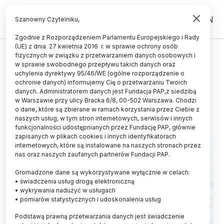
PL
EN
Szanowny Czytelniku,
Zgodnie z Rozporządzeniem Parlamentu Europejskiego i Rady
(UE) z dnia 27 kwietnia 2016 r. w sprawie ochrony osób
TECHNOLOGIA
fizycznych w związku z przetwarzaniem danych osobowych i
w sprawie swobodnego przepływu takich danych oraz
Współpraca z Liaoning: nauka,
uchylenia dyrektywy 95/46/WE (ogólne rozporządzenie o
technologie, zdrowie i środowisko
ochronie danych) informujemy Cię o przetwarzaniu Twoich
danych. Administratorem danych jest Fundacja PAP,z siedzibą
w Warszawie przy ulicy Bracka 6/8, 00-502 Warszawa. Chodzi
21.02.2014
aktualizacja: 21.02.2014
o dane, które są zbierane w ramach korzystania przez Ciebie z
3 minuty czytania
naszych usług, w tym stron internetowych, serwisów i innych
funkcjonalności udostępnianych przez Fundację PAP, głównie
zapisanych w plikach cookies i innych identyfikatorach
internetowych, które są instalowane na naszych stronach przez
nas oraz naszych zaufanych partnerów Fundacji PAP.
Gromadzone dane są wykorzystywane wyłącznie w celach:
• świadczenia usług drogą elektroniczną
• wykrywania nadużyć w usługach
• pomiarów statystycznych i udoskonalenia usług
Podstawą prawną przetwarzania danych jest świadczenie