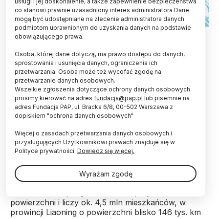
usługi i jej doskonalenie, a także zapewnienie bezpieczeństwa
co stanowi prawnie uzasadniony interes administratora Dane
mogą być udostępniane na zlecenie administratora danych
podmiotom uprawnionym do uzyskania danych na podstawie
obowiązującego prawa.
Nauka języków, zaangażowanie firm
Osoba, której dane dotyczą, ma prawo dostępu do danych,
technologicznych, leczenie serca i polski system
sprostowania i usunięcia danych, ograniczenia ich
ochrony środowiska – to rozwijane dotąd obszary
przetwarzania. Osoba może też wycofać zgodę na
współpracy woj. śląskiego z chińską prowincją
przetwarzanie danych osobowych.
Liaoning. W regionie trwa trzydniowa wizyta
Wszelkie zgłoszenia dotyczące ochrony danych osobowych
przedstawicieli tej prowincji.
prosimy kierować na adres
fundacja@pap.pl
lub pisemnie na
adres Fundacja PAP, ul. Bracka 6/8, 00-502 Warszawa z
dopiskiem "ochrona danych osobowych"
Do woj. śląskiego przyjechała pięcioosobowa
delegacja prezydium odpowiednika Sejmiku Woj.
Więcej o zasadach przetwarzania danych osobowych i
przysługujących Użytkownikowi prawach znajduje się w
Śląskiego - Ludowej Politycznej Konferencji
Polityce prywatności.
Dowiedz się więcej.
Konsultatywnej Prowincji Liaoning.
Wyrażam zgodę
Formalna współpraca obu regionów trwa od maja
2012 r. O ile woj. śląskie ma ok. 12,3 tys. km kw.
powierzchni i liczy ok. 4,5 mln mieszkańców, w
prowincji Liaoning o powierzchni blisko 146 tys. km