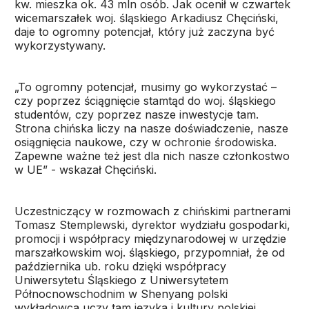
kw. mieszka ok. 43 mln osób. Jak ocenił w czwartek
wicemarszałek woj. śląskiego Arkadiusz Chęciński,
daje to ogromny potencjał, który już zaczyna być
wykorzystywany.
„To ogromny potencjał, musimy go wykorzystać –
czy poprzez ściągnięcie stamtąd do woj. śląskiego
studentów, czy poprzez nasze inwestycje tam.
Strona chińska liczy na nasze doświadczenie, nasze
osiągnięcia naukowe, czy w ochronie środowiska.
Zapewne ważne też jest dla nich nasze członkostwo
w UE” - wskazał Chęciński.
Uczestniczący w rozmowach z chińskimi partnerami
Tomasz Stemplewski, dyrektor wydziału gospodarki,
promocji i współpracy międzynarodowej w urzędzie
marszałkowskim woj. śląskiego, przypomniał, że od
października ub. roku dzięki współpracy
Uniwersytetu Śląskiego z Uniwersytetem
Północnowschodnim w Shenyang polski
wykładowca uczy tam języka i kultury polskiej.