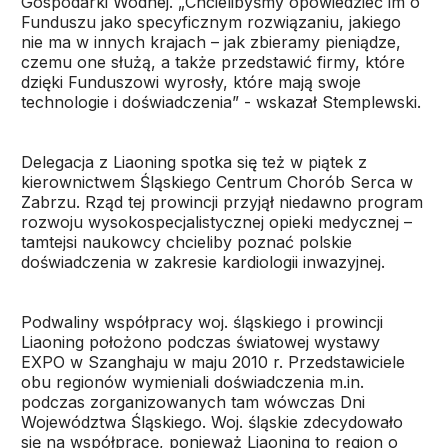
Gospodarki Wodnej. „Chcielibyśmy opowiedzieć im o
Funduszu jako specyficznym rozwiązaniu, jakiego
nie ma w innych krajach – jak zbieramy pieniądze,
czemu one służą, a także przedstawić firmy, które
dzięki Funduszowi wyrosły, które mają swoje
technologie i doświadczenia” - wskazał Stemplewski.
Delegacja z Liaoning spotka się też w piątek z
kierownictwem Śląskiego Centrum Chorób Serca w
Zabrzu. Rząd tej prowincji przyjął niedawno program
rozwoju wysokospecjalistycznej opieki medycznej –
tamtejsi naukowcy chcieliby poznać polskie
doświadczenia w zakresie kardiologii inwazyjnej.
Podwaliny współpracy woj. śląskiego i prowincji
Liaoning położono podczas światowej wystawy
EXPO w Szanghaju w maju 2010 r. Przedstawiciele
obu regionów wymieniali doświadczenia m.in.
podczas zorganizowanych tam wówczas Dni
Województwa Śląskiego. Woj. śląskie zdecydowało
się na współpracę, ponieważ Liaoning to region o