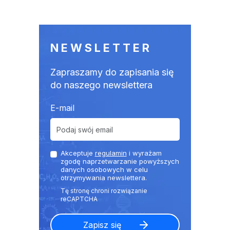
NEWSLETTER
Zapraszamy do zapisania się
do naszego newslettera
E-mail
Akceptuje
regulamin
i wyrażam
zgodę naprzetwarzanie powyższych
danych osobowych w celu
otrzymywania newslettera.