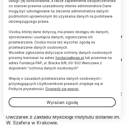
usługi i jej doskonalenie, a także zapewnienie bezpieczeństwa
co stanowi prawnie uzasadniony interes administratora Dane
mogą być udostępniane na zlecenie administratora danych
podmiotom uprawnionym do uzyskania danych na podstawie
obowiązującego prawa.
Pleśnie osadzające się na jedzeniu mogą
Osoba, której dane dotyczą, ma prawo dostępu do danych,
powodować bóle brzucha, alergie pokarmowe, a w
sprostowania i usunięcia danych, ograniczenia ich
skrajnych przypadkach doprowadzić do śmierci.
przetwarzania. Osoba może też wycofać zgodę na
Specyficzny zapach i smak pleśni jest naszym
przetwarzanie danych osobowych.
Wszelkie zgłoszenia dotyczące ochrony danych osobowych
wewnętrznym sygnałem ostrzegawczym.
prosimy kierować na adres
fundacja@pap.pl
lub pisemnie na
Podpowiada nam, że w pobliżu znajduje się coś, co
adres Fundacja PAP, ul. Bracka 6/8, 00-502 Warszawa z
może być przyczyną schorzenia.
dopiskiem "ochrona danych osobowych"
Więcej o zasadach przetwarzania danych osobowych i
„Nie wolno panikować. Pleśnie są dookoła nas i
przysługujących Użytkownikowi prawach znajduje się w
nieustannie krążą w powietrzu. Wdychamy je z
Polityce prywatności.
Dowiedz się więcej.
każdym wykonywanym oddechem. Powinniśmy mieć
jednak świadomość, że te pleśnie, które występują
Wyrażam zgodę
na produktach spożywczych są organizmami
szkodliwymi” – powiedziała PAP Magdalena
Owczarek z Zakładu Mykologii Instytutu Botaniki im.
W. Szafera w Krakowie.