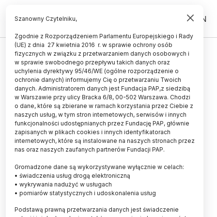
PL
EN
Szanowny Czytelniku,
Zgodnie z Rozporządzeniem Parlamentu Europejskiego i Rady
(UE) z dnia 27 kwietnia 2016 r. w sprawie ochrony osób
fizycznych w związku z przetwarzaniem danych osobowych i
Smak pleśni to nasz wewnętrzny
w sprawie swobodnego przepływu takich danych oraz
sygnał ostrzegawczy/XIII Festiwal
uchylenia dyrektywy 95/46/WE (ogólne rozporządzenie o
ochronie danych) informujemy Cię o przetwarzaniu Twoich
Nauki w Krakowie
danych. Administratorem danych jest Fundacja PAP,z siedzibą
w Warszawie przy ulicy Bracka 6/8, 00-502 Warszawa. Chodzi
21.05.2013
aktualizacja: 21.05.2013
o dane, które są zbierane w ramach korzystania przez Ciebie z
3 minuty czytania
naszych usług, w tym stron internetowych, serwisów i innych
funkcjonalności udostępnianych przez Fundację PAP, głównie
zapisanych w plikach cookies i innych identyfikatorach
internetowych, które są instalowane na naszych stronach przez
nas oraz naszych zaufanych partnerów Fundacji PAP.
Gromadzone dane są wykorzystywane wyłącznie w celach:
• świadczenia usług drogą elektroniczną
• wykrywania nadużyć w usługach
• pomiarów statystycznych i udoskonalenia usług
Podstawą prawną przetwarzania danych jest świadczenie