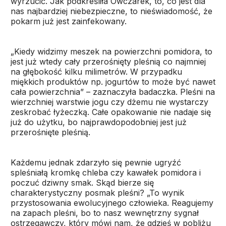
wyrzucić. Jak podkreśliła Owczarek, to, co jest dla
nas najbardziej niebezpieczne, to nieświadomość, że
pokarm już jest zainfekowany.
„Kiedy widzimy meszek na powierzchni pomidora, to
jest już wtedy cały przerośnięty pleśnią co najmniej
na głębokość kilku milimetrów. W przypadku
miękkich produktów np. jogurtów to może być nawet
cała powierzchnia” – zaznaczyła badaczka. Pleśni na
wierzchniej warstwie jogu czy dżemu nie wystarczy
zeskrobać łyżeczką. Całe opakowanie nie nadaje się
już do użytku, bo najprawdopodobniej jest już
przerośnięte pleśnią.
Każdemu jednak zdarzyło się pewnie ugryźć
spleśniałą kromkę chleba czy kawałek pomidora i
poczuć dziwny smak. Skąd bierze się
charakterystyczny posmak pleśni? „To wynik
przystosowania ewolucyjnego człowieka. Reagujemy
na zapach pleśni, bo to nasz wewnętrzny sygnał
ostrzegawczy, który mówi nam, że gdzieś w pobliżu