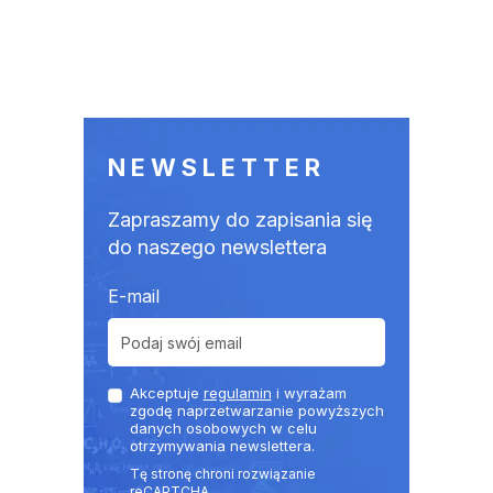
NEWSLETTER
Zapraszamy do zapisania się
do naszego newslettera
E-mail
Akceptuje
regulamin
i wyrażam
zgodę naprzetwarzanie powyższych
danych osobowych w celu
otrzymywania newslettera.