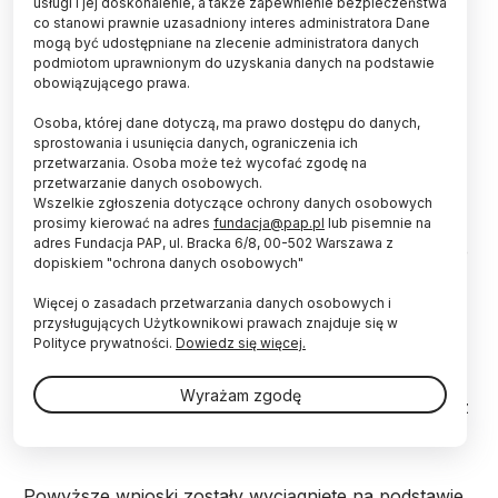
usługi i jej doskonalenie, a także zapewnienie bezpieczeństwa
co stanowi prawnie uzasadniony interes administratora Dane
mogą być udostępniane na zlecenie administratora danych
Ludzie nudzący się w miejscu pracy przejawiają
podmiotom uprawnionym do uzyskania danych na podstawie
nasiloną kreatywność - zaobserwowali naukowcy
obowiązującego prawa.
z Wielkiej Brytanii.
Osoba, której dane dotyczą, ma prawo dostępu do danych,
sprostowania i usunięcia danych, ograniczenia ich
Wyniki swoich badań na temat związku między nudą
przetwarzania. Osoba może też wycofać zgodę na
a kreatywnością badacze z University of Central
przetwarzanie danych osobowych.
Wszelkie zgłoszenia dotyczące ochrony danych osobowych
Lancashire przedstawili na tegorocznej konferencji
prosimy kierować na adres
fundacja@pap.pl
lub pisemnie na
Oddziału Psychologii Zawodowej Brytyjskiego
adres Fundacja PAP, ul. Bracka 6/8, 00-502 Warszawa z
Towarzystwa Psychologicznego, która miała miejsce
dopiskiem "ochrona danych osobowych"
w Chester (Anglia) w dniach 9-11 stycznia 2013 r.
Więcej o zasadach przetwarzania danych osobowych i
przysługujących Użytkownikowi prawach znajduje się w
Naukowcy przekonywali, że poczucie znudzenia w
Polityce prywatności.
Dowiedz się więcej.
pracy, powszechnie uważane za coś negatywnego,
może kryć w sobie również pozytywne aspekty,
Wyrażam zgodę
gdyż sprzyja popadaniu w stan rozmarzenia, który z
kolei stymuluje kreatywne myślenie u człowieka.
Powyższe wnioski zostały wyciągnięte na podstawie