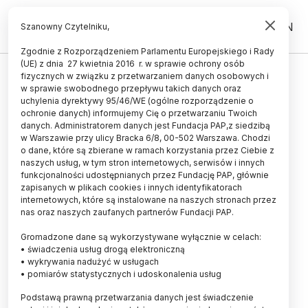
PL
EN
Szanowny Czytelniku,
Zgodnie z Rozporządzeniem Parlamentu Europejskiego i Rady
(UE) z dnia 27 kwietnia 2016 r. w sprawie ochrony osób
fizycznych w związku z przetwarzaniem danych osobowych i
Nuda wzmaga kreatywność
w sprawie swobodnego przepływu takich danych oraz
uchylenia dyrektywy 95/46/WE (ogólne rozporządzenie o
17.01.2013
aktualizacja: 17.01.2013
ochronie danych) informujemy Cię o przetwarzaniu Twoich
2 minuty czytania
danych. Administratorem danych jest Fundacja PAP,z siedzibą
w Warszawie przy ulicy Bracka 6/8, 00-502 Warszawa. Chodzi
o dane, które są zbierane w ramach korzystania przez Ciebie z
naszych usług, w tym stron internetowych, serwisów i innych
funkcjonalności udostępnianych przez Fundację PAP, głównie
zapisanych w plikach cookies i innych identyfikatorach
internetowych, które są instalowane na naszych stronach przez
nas oraz naszych zaufanych partnerów Fundacji PAP.
Gromadzone dane są wykorzystywane wyłącznie w celach:
• świadczenia usług drogą elektroniczną
• wykrywania nadużyć w usługach
• pomiarów statystycznych i udoskonalenia usług
Podstawą prawną przetwarzania danych jest świadczenie