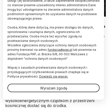
usługi i jej doskonalenie, a także zapewnienie bezpieczeństwa
co stanowi prawnie uzasadniony interes administratora Dane
mogą być udostępniane na zlecenie administratora danych
podmiotom uprawnionym do uzyskania danych na podstawie
obowiązującego prawa.
Amerykańska sonda kosmiczna Voyager 1 wleciała
Osoba, której dane dotyczą, ma prawo dostępu do danych,
w nowy obszar na dalekich krańcach naszego
sprostowania i usunięcia danych, ograniczenia ich
układu planetarnego. Naukowcy z NASA sądzą, że
przetwarzania. Osoba może też wycofać zgodę na
to już końcowa strefa Układu Słonecznego, a na
przetwarzanie danych osobowych.
Wszelkie zgłoszenia dotyczące ochrony danych osobowych
podstawie zarejestrowanych własności
prosimy kierować na adres
fundacja@pap.pl
lub pisemnie na
porównują ją do „magnetycznej autostrady” dla
adres Fundacja PAP, ul. Bracka 6/8, 00-502 Warszawa z
naładowanych cząstek.
dopiskiem "ochrona danych osobowych"
Więcej o zasadach przetwarzania danych osobowych i
Nowy obszar otrzymał miano „magnetycznej
przysługujących Użytkownikowi prawach znajduje się w
autostrady”, bowiem linie pola magnetycznego
Polityce prywatności.
Dowiedz się więcej.
Słońca łączą się tutaj z liniami międzygwiazdowego
pola magnetycznego. To połączenie pozwala
Wyrażam zgodę
niskoenergetycznym naładowanym cząstkom z
wnętrza heliosfery wydostać się na zewnątrz, a
wysokoenergetycznym cząstkom z przestrzeni
kosmicznej dostać się do środka.