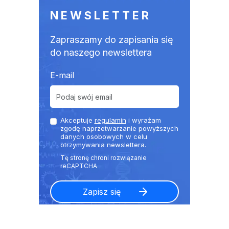
NEWSLETTER
Zapraszamy do zapisania się
do naszego newslettera
E-mail
Akceptuje
regulamin
i wyrażam
zgodę naprzetwarzanie powyższych
danych osobowych w celu
otrzymywania newslettera.