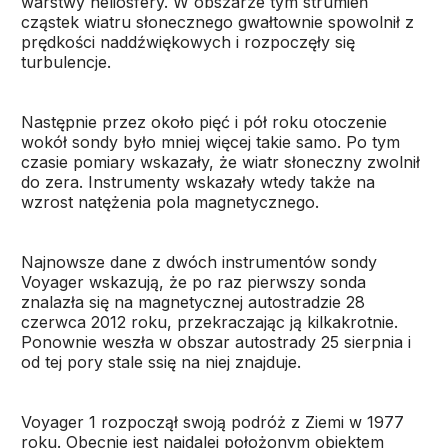
warstwy heliosfery. W obszarze tym strumień
cząstek wiatru słonecznego gwałtownie spowolnił z
prędkości naddźwiękowych i rozpoczęły się
turbulencje.
Następnie przez około pięć i pół roku otoczenie
wokół sondy było mniej więcej takie samo. Po tym
czasie pomiary wskazały, że wiatr słoneczny zwolnił
do zera. Instrumenty wskazały wtedy także na
wzrost natężenia pola magnetycznego.
Najnowsze dane z dwóch instrumentów sondy
Voyager wskazują, że po raz pierwszy sonda
znalazła się na magnetycznej autostradzie 28
czerwca 2012 roku, przekraczając ją kilkakrotnie.
Ponownie weszła w obszar autostrady 25 sierpnia i
od tej pory stale ssię na niej znajduje.
Voyager 1 rozpoczął swoją podróż z Ziemi w 1977
roku. Obecnie jest najdalej położonym obiektem