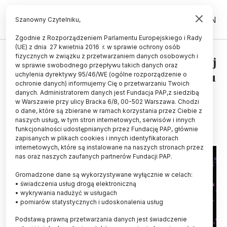
PL
EN
Szanowny Czytelniku,
Zgodnie z Rozporządzeniem Parlamentu Europejskiego i Rady
(UE) z dnia 27 kwietnia 2016 r. w sprawie ochrony osób
fizycznych w związku z przetwarzaniem danych osobowych i
Sonda Voyager 1 na „magnetycznej
w sprawie swobodnego przepływu takich danych oraz
autostradzie” na krańcach Układu
uchylenia dyrektywy 95/46/WE (ogólne rozporządzenie o
ochronie danych) informujemy Cię o przetwarzaniu Twoich
Słonecznego
danych. Administratorem danych jest Fundacja PAP,z siedzibą
w Warszawie przy ulicy Bracka 6/8, 00-502 Warszawa. Chodzi
06.12.2012
aktualizacja: 06.12.2012
o dane, które są zbierane w ramach korzystania przez Ciebie z
2 minuty czytania
naszych usług, w tym stron internetowych, serwisów i innych
funkcjonalności udostępnianych przez Fundację PAP, głównie
zapisanych w plikach cookies i innych identyfikatorach
internetowych, które są instalowane na naszych stronach przez
nas oraz naszych zaufanych partnerów Fundacji PAP.
Gromadzone dane są wykorzystywane wyłącznie w celach:
• świadczenia usług drogą elektroniczną
• wykrywania nadużyć w usługach
• pomiarów statystycznych i udoskonalenia usług
Podstawą prawną przetwarzania danych jest świadczenie