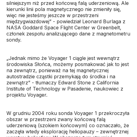
silniejszym niż przed końcową falą uderzeniową. Ale
kierunki linii pola magnetycznego nie zmieniły się,
więc nie jesteśmy jeszcze w przestrzeni
międzygwiazdowej” - powiedział Leonard Burlaga z
NASA Goddard Space Flight Center w Greenbelt,
członek zespołu analizującego dane z magnetometru
sondy.
„Jednak mimo że Voyager 1 ciągle jest wewnątrz
środowiska Słońca, możemy posmakować jak to jest
na zewnątrz, ponieważ na tej magnetycznej
autostradzie cząstki przemykają do środka i na
zewnątrz” - tłumaczy Edward Stone z California
Institute of Technology w Pasadenie, naukowiec z
projektu Voyager.
W grudniu 2004 roku sonda Voyager 1 przekroczyła
obszar w przestrzeni zwany końcową falą
uderzeniową (szokiem końcowym) co oznaczało, że
zaczęła wtedy eksplorację heliopauzy – zewnętrznej