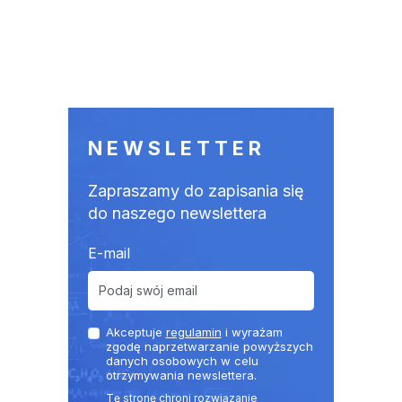
NEWSLETTER
Zapraszamy do zapisania się
do naszego newslettera
E-mail
Akceptuje
regulamin
i wyrażam
zgodę naprzetwarzanie powyższych
danych osobowych w celu
otrzymywania newslettera.