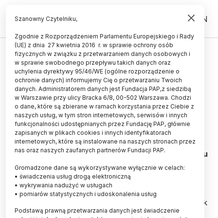
PL
EN
Szanowny Czytelniku,
Zgodnie z Rozporządzeniem Parlamentu Europejskiego i Rady
(UE) z dnia 27 kwietnia 2016 r. w sprawie ochrony osób
TECHNOLOGIA
fizycznych w związku z przetwarzaniem danych osobowych i
w sprawie swobodnego przepływu takich danych oraz
Dr hab. Achimowicz o skoku
uchylenia dyrektywy 95/46/WE (ogólne rozporządzenie o
Baumgartnera: bardzo
ochronie danych) informujemy Cię o przetwarzaniu Twoich
danych. Administratorem danych jest Fundacja PAP,z siedzibą
profesjonalna akcja
w Warszawie przy ulicy Bracka 6/8, 00-502 Warszawa. Chodzi
o dane, które są zbierane w ramach korzystania przez Ciebie z
15.10.2012
aktualizacja: 15.10.2012
naszych usług, w tym stron internetowych, serwisów i innych
1 minuta czytania
funkcjonalności udostępnianych przez Fundację PAP, głównie
zapisanych w plikach cookies i innych identyfikatorach
internetowych, które są instalowane na naszych stronach przez
nas oraz naszych zaufanych partnerów Fundacji PAP.
Dr hab. Jerzy Achimowicz z Wojskowego Instytutu
Medycyny Lotniczej w Warszawie o skoku Felixa
Gromadzone dane są wykorzystywane wyłącznie w celach:
Baumgartnera:
• świadczenia usług drogą elektroniczną
• wykrywania nadużyć w usługach
• pomiarów statystycznych i udoskonalenia usług
\"Oglądałem ten skok z zapartym tchem tak samo jak
Podstawą prawną przetwarzania danych jest świadczenie
lądowanie na Księżycu. Fascynujące w tym skoku