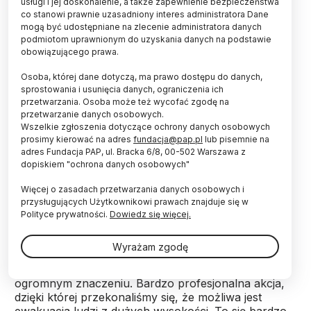
usługi i jej doskonalenie, a także zapewnienie bezpieczeństwa
były dwa aspekty: psychologiczny i socjologiczny.
co stanowi prawnie uzasadniony interes administratora Dane
Pierwszy dotyczy samego skoczka. Jakim trzeba
mogą być udostępniane na zlecenie administratora danych
być silnym psychicznie człowiekiem, żeby wyjść w
podmiotom uprawnionym do uzyskania danych na podstawie
skafandrze w przestrzeń kosmiczną i skoczyć?
obowiązującego prawa.
Bałem się, że on wysiadł psychicznie, gdy w trakcie
lotu przez moment nie odpowiadał na pytania.
Osoba, której dane dotyczą, ma prawo dostępu do danych,
sprostowania i usunięcia danych, ograniczenia ich
przetwarzania. Osoba może też wycofać zgodę na
przetwarzanie danych osobowych.
Drugi aspekt dotyczył współdziałania zespołu, całej
Wszelkie zgłoszenia dotyczące ochrony danych osobowych
grupy ludzi na rzecz jednego przedsięwzięcia,
prosimy kierować na adres
fundacja@pap.pl
lub pisemnie na
jednego człowieka – Felixa Baumgartnera.
adres Fundacja PAP, ul. Bracka 6/8, 00-502 Warszawa z
dopiskiem "ochrona danych osobowych"
Żaden przełom w nauce, żaden postęp nie byłby
Więcej o zasadach przetwarzania danych osobowych i
możliwy bez grupy ludzi działających wspólnie i na
przysługujących Użytkownikowi prawach znajduje się w
rzecz jakiejś idei. Tego mi bardzo brakuje w Polsce.
Polityce prywatności.
Dowiedz się więcej.
Wyrażam zgodę
Ten skok to nie była zachcianka jednego człowieka,
parcie na szkło. To była misja wojskowa o
ogromnym znaczeniu. Bardzo profesjonalna akcja,
dzięki której przekonaliśmy się, że możliwa jest