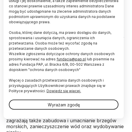
usługi i jej doskonalenie, a także zapewnienie bezpieczeństwa
co stanowi prawnie uzasadniony interes administratora Dane
mogą być udostępniane na zlecenie administratora danych
Cytowana przez organizację Rebecca Bird z
podmiotom uprawnionym do uzyskania danych na podstawie
nowozelandzkiego WWF wyjaśniła, drastyczny
obowiązującego prawa.
spadek liczebności delfinów jest spowodowany tzw.
przyłowem, czyli zaplątywaniem się waleni w sieci
Osoba, której dane dotyczą, ma prawo dostępu do danych,
rybackie. "Populacja została zdziesiątkowana, gdy w
sprostowania i usunięcia danych, ograniczenia ich
rybołówstwie zaczęto stosować sieci skrzelowe (...)
przetwarzania. Osoba może też wycofać zgodę na
przetwarzanie danych osobowych.
Delfiny nie są w stanie wykryć cienkich, delikatnych
Wszelkie zgłoszenia dotyczące ochrony danych osobowych
sieci i padają ofiarą przyłowu" - dodała Bird.
prosimy kierować na adres
fundacja@pap.pl
lub pisemnie na
adres Fundacja PAP, ul. Bracka 6/8, 00-502 Warszawa z
dopiskiem "ochrona danych osobowych"
Ekolodzy przypomnieli, że w latach 70. u
zachodnich wybrzeży nowozelandzkiej Wyspy
Więcej o zasadach przetwarzania danych osobowych i
Północnej żyło ponad 1500 delfinów Maui. Alarmują,
przysługujących Użytkownikowi prawach znajduje się w
że przedstawiciele tego gatunku mogą wyginąć już
Polityce prywatności.
Dowiedz się więcej.
za 10 lat. Wskazują, że mimo programu ochrony,
który realizowany jest od 2008 roku, na części
Wyrażam zgodę
terytorium delfinów dozwolone jest stawianie sieci
rybackich. Ekolodzy dodają, że tym zwierzętom
zagrażają także zabudowa i umacnianie brzegów
morskich, zanieczyszczenie wód oraz wydobywanie