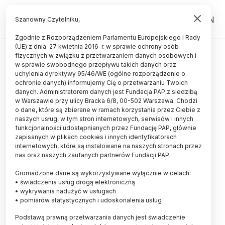
PL
EN
Szanowny Czytelniku,
Zgodnie z Rozporządzeniem Parlamentu Europejskiego i Rady
(UE) z dnia 27 kwietnia 2016 r. w sprawie ochrony osób
fizycznych w związku z przetwarzaniem danych osobowych i
WWF apeluje o ochronę delfinów
w sprawie swobodnego przepływu takich danych oraz
Maui
uchylenia dyrektywy 95/46/WE (ogólne rozporządzenie o
ochronie danych) informujemy Cię o przetwarzaniu Twoich
danych. Administratorem danych jest Fundacja PAP,z siedzibą
31.08.2012
aktualizacja: 31.08.2012
w Warszawie przy ulicy Bracka 6/8, 00-502 Warszawa. Chodzi
2 minuty czytania
o dane, które są zbierane w ramach korzystania przez Ciebie z
naszych usług, w tym stron internetowych, serwisów i innych
funkcjonalności udostępnianych przez Fundację PAP, głównie
zapisanych w plikach cookies i innych identyfikatorach
internetowych, które są instalowane na naszych stronach przez
Fot. Fotolia
nas oraz naszych zaufanych partnerów Fundacji PAP.
Organizacja ekologiczna WWF zachęca do
Gromadzone dane są wykorzystywane wyłącznie w celach:
podpisania się pod petycją skierowaną do
• świadczenia usług drogą elektroniczną
premiera Nowej Zelandii ws. ratowania
• wykrywania nadużyć w usługach
najmniejszych i najrzadszych waleni na świecie -
• pomiarów statystycznych i udoskonalenia usług
delfinów Maui. Jak zaznaczają ekolodzy, na
Podstawą prawną przetwarzania danych jest świadczenie
świecie żyje tylko 55 osobników tego gatunku.