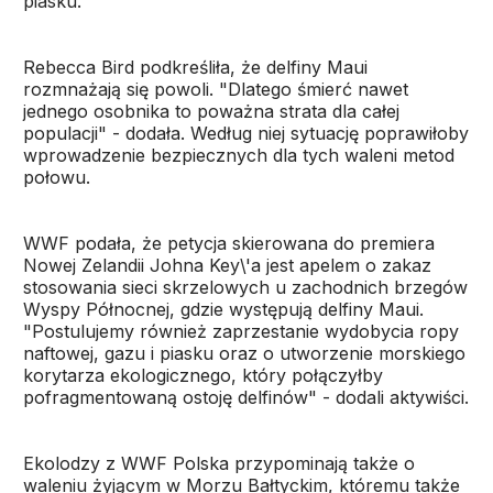
piasku.
Rebecca Bird podkreśliła, że delfiny Maui
rozmnażają się powoli. "Dlatego śmierć nawet
jednego osobnika to poważna strata dla całej
populacji" - dodała. Według niej sytuację poprawiłoby
wprowadzenie bezpiecznych dla tych waleni metod
połowu.
WWF podała, że petycja skierowana do premiera
Nowej Zelandii Johna Key\'a jest apelem o zakaz
stosowania sieci skrzelowych u zachodnich brzegów
Wyspy Północnej, gdzie występują delfiny Maui.
"Postulujemy również zaprzestanie wydobycia ropy
naftowej, gazu i piasku oraz o utworzenie morskiego
korytarza ekologicznego, który połączyłby
pofragmentowaną ostoję delfinów" - dodali aktywiści.
Ekolodzy z WWF Polska przypominają także o
waleniu żyjącym w Morzu Bałtyckim, któremu także