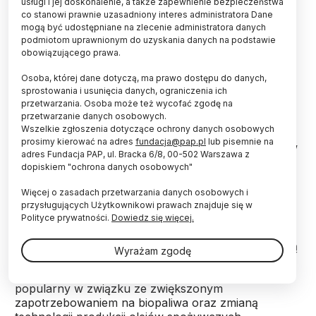
usługi i jej doskonalenie, a także zapewnienie bezpieczeństwa
Jest on jednym z wyróżnionych w IV edycji
co stanowi prawnie uzasadniony interes administratora Dane
programu stypendialnego "InnoDoktorant –
mogą być udostępniane na zlecenie administratora danych
stypendia dla doktorantów". Zamierza produkować
podmiotom uprawnionym do uzyskania danych na podstawie
tanie medium do kolektorów słonecznych oraz
obowiązującego prawa.
przyjazne środowisku paliwo do kotłów – z
makuchów rzepakowych.
Osoba, której dane dotyczą, ma prawo dostępu do danych,
sprostowania i usunięcia danych, ograniczenia ich
przetwarzania. Osoba może też wycofać zgodę na
przetwarzanie danych osobowych.
Krzysztof Ciunel opracowuje efektywną metodę
Wszelkie zgłoszenia dotyczące ochrony danych osobowych
zagospodarowania odpadów z procesu produkcji
prosimy kierować na adres
fundacja@pap.pl
lub pisemnie na
estrów metylowych oleju rzepakowego – makuchów
adres Fundacja PAP, ul. Bracka 6/8, 00-502 Warszawa z
rzepakowych, powstających w czasie tłoczenia
dopiskiem "ochrona danych osobowych"
oleju, oraz fazy glicerynowej, będącej odpadem z
procesu estryfikacji.
Więcej o zasadach przetwarzania danych osobowych i
przysługujących Użytkownikowi prawach znajduje się w
Polityce prywatności.
Dowiedz się więcej.
Makuch rzepakowy powstaje w procesie przerobu
nasion rzepaku, podczas pozyskiwania oleju metodą
Wyrażam zgodę
wytłaczania na zimno. To produkt uboczny, zwany
inaczej wytłokami rzepakowymi. Makuch stał się
popularny w związku ze zwiększonym
zapotrzebowaniem na biopaliwa oraz zmianą