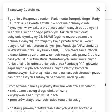
PL
EN
Szanowny Czytelniku,
Zgodnie z Rozporządzeniem Parlamentu Europejskiego i Rady
(UE) z dnia 27 kwietnia 2016 r. w sprawie ochrony osób
fizycznych w związku z przetwarzaniem danych osobowych i
Makuch rzepakowy – cenne
w sprawie swobodnego przepływu takich danych oraz
biopaliwo
uchylenia dyrektywy 95/46/WE (ogólne rozporządzenie o
ochronie danych) informujemy Cię o przetwarzaniu Twoich
danych. Administratorem danych jest Fundacja PAP,z siedzibą
27.08.2012
aktualizacja: 27.08.2012
w Warszawie przy ulicy Bracka 6/8, 00-502 Warszawa. Chodzi
2 minuty czytania
o dane, które są zbierane w ramach korzystania przez Ciebie z
naszych usług, w tym stron internetowych, serwisów i innych
funkcjonalności udostępnianych przez Fundację PAP, głównie
zapisanych w plikach cookies i innych identyfikatorach
internetowych, które są instalowane na naszych stronach przez
Fot. Fotolia
nas oraz naszych zaufanych partnerów Fundacji PAP.
Nad bezodpadową technologią produkcji biopaliwa
Gromadzone dane są wykorzystywane wyłącznie w celach:
rzepakowego na potrzeby indywidualnego
• świadczenia usług drogą elektroniczną
gospodarstwa rolnego pracuje Krzysztof Ciunel z
• wykrywania nadużyć w usługach
Wydziału Chemicznego Politechniki Gdańskiej.
• pomiarów statystycznych i udoskonalenia usług
Podstawą prawną przetwarzania danych jest świadczenie