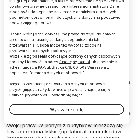
usługi i jej doskonalenie, a także zapewnienie bezpieczeństwa
co stanowi prawnie uzasadniony interes administratora Dane
mogą być udostępniane na zlecenie administratora danych
W olsztyńskim kampusie uniwersyteckim w dzielnicy
podmiotom uprawnionym do uzyskania danych na podstawie
Kortowo dla wydziału nauk technicznych
obowiązującego prawa.
zbudowano od podstaw trzy budynki, w których
rozlokowano laboratoria i sprzęt badawczy dla
Osoba, której dane dotyczą, ma prawo dostępu do danych,
studentów kierunków: edukacja techniczno-
sprostowania i usunięcia danych, ograniczenia ich
informatyczna, mechanika i budowa maszyn,
przetwarzania. Osoba może też wycofać zgodę na
technika rolnicza i leśna, energetyka, inżynieria
przetwarzanie danych osobowych.
Wszelkie zgłoszenia dotyczące ochrony danych osobowych
bezpieczeństwa i mechatronika.
prosimy kierować na adres
fundacja@pap.pl
lub pisemnie na
adres Fundacja PAP, ul. Bracka 6/8, 00-502 Warszawa z
dopiskiem "ochrona danych osobowych"
Wartość inwestycji to 23 mln zł, z czego 15 mln zł
przeznaczono na wybudowanie trzech budynków, a
Więcej o zasadach przetwarzania danych osobowych i
8 mln zł wydano na zakup aparatury badawczej i
przysługujących Użytkownikowi prawach znajduje się w
wyposażenie laboratoriów.
Polityce prywatności.
Dowiedz się więcej.
Wyrażam zgodę
Jak poinformowano PAP, uniwersyteckie laboratoria
są tak rozlokowane, by wzajemnie nie zakłócały
swojej pracy. W jednym z budynków mieszczą się
tzw. laboratoria lekkie (np. laboratorium układów
kierowniczych i hamulcowych, czy laboratorium