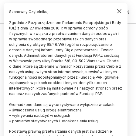
PL
EN
Szanowny Czytelniku,
Zgodnie z Rozporządzeniem Parlamentu Europejskiego i Rady
(UE) z dnia 27 kwietnia 2016 r. w sprawie ochrony osób
UCZELNIE I INSTYTUCJE
fizycznych w związku z przetwarzaniem danych osobowych i
w sprawie swobodnego przepływu takich danych oraz
Na olsztyńskim uniwersytecie
uchylenia dyrektywy 95/46/WE (ogólne rozporządzenie o
otwarto kompleks laboratoriów
ochronie danych) informujemy Cię o przetwarzaniu Twoich
danych. Administratorem danych jest Fundacja PAP,z siedzibą
w Warszawie przy ulicy Bracka 6/8, 00-502 Warszawa. Chodzi
05.08.2012
aktualizacja: 05.08.2012
o dane, które są zbierane w ramach korzystania przez Ciebie z
1 minuta czytania
naszych usług, w tym stron internetowych, serwisów i innych
funkcjonalności udostępnianych przez Fundację PAP, głównie
zapisanych w plikach cookies i innych identyfikatorach
internetowych, które są instalowane na naszych stronach przez
nas oraz naszych zaufanych partnerów Fundacji PAP.
Foto: Fotolia
Gromadzone dane są wykorzystywane wyłącznie w celach:
Na Uniwersytecie Warmińsko-Mazurskim otwarto
• świadczenia usług drogą elektroniczną
we czwartek kompleks laboratoriów, z których
• wykrywania nadużyć w usługach
korzystać będą naukowcy i studenci wydziału
• pomiarów statystycznych i udoskonalenia usług
nauk technicznych. Wartość inwestycji to 23 mln
zł.
Podstawą prawną przetwarzania danych jest świadczenie