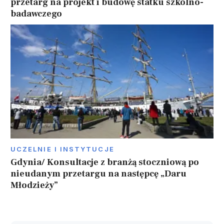
przetarg na projekt i budowę statku szkolno-
badawczego
UCZELNIE I INSTYTUCJE
Gdynia/ Konsultacje z branżą stoczniową po
nieudanym przetargu na następcę „Daru
Młodzieży”