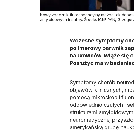
Nowy znacznik fluorescencyjny można tak dopaso
amyloidowych insuliny. Źródło: IChF PAN, Grzegor
Wczesne symptomy cho
polimerowy barwnik za
naukowców. Wiąże się o
Posłużyć ma w badaniach
Symptomy chorób neurode
objawów klinicznych, m
pomocą mikroskopii fluor
odpowiednio czułych i se
strukturami amyloidowymi
neuromedycznej przyszło
amerykańską grupę nau