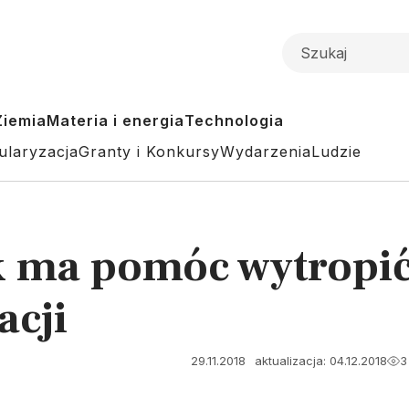
Ziemia
Materia i energia
Technologia
ularyzacja
Granty i Konkursy
Wydarzenia
Ludzie
 ma pomóc wytropić
acji
29.11.2018
aktualizacja: 04.12.2018
3