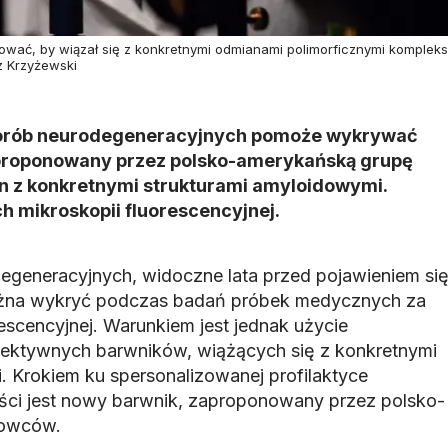
wać, by wiązał się z konkretnymi odmianami polimorficznymi komplek
z Krzyżewski
rób neurodegeneracyjnych pomoże wykrywać
proponowany przez polsko-amerykańską grupę
n z konkretnymi strukturami amyloidowymi.
 mikroskopii fluorescencyjnej.
generacyjnych, widoczne lata przed pojawieniem si
ożna wykryć podczas badań próbek medycznych za
escencyjnej. Warunkiem jest jednak użycie
lektywnych barwników, wiążących się z konkretnymi
. Krokiem ku spersonalizowanej profilaktyce
ści jest nowy barwnik, zaproponowany przez polsko-
kowców.