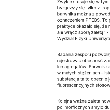
Zwykle stosuje się w tym 
by łączyły się tylko z tr
barwnika można z powodze
oznaczeniem PTEBS. To p
praktyce okazało się, że 
ale wręcz sporą zaletą” -
Wydział Fizyki Uniwersyte
Badania zespołu pozwoli
rejestrować obecność za
ich agregatów. Barwnik s
w małych stężeniach - ist
substancja ta to obecnie 
fluorescencyjnych stoso
Kolejna ważna zaleta now
polimorficznych amyloidu,