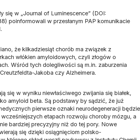
ły się w „Journal of Luminescence” (DOI:
.038) poinformowali w przesłanym PAP komunikacie
.
no, że kilkadziesiąt chorób ma związek z
kach włókien amyloidowych, czyli złogów o
ch. Wśród tych dolegliwości są m.in. zaburzenia
 Creutzfeldta-Jakoba czy Alzheimera.
ą się w wyniku niewłaściwego zwijania się białek,
ko amyloid beta. Są podstawy by sądzić, że już
medycznych pierwsze oznaki neurodegeneracji będzie
 wcześniejszych etapach rozwoju choroby mózgu, a
ie bardziej precyzyjny niż do tej pory. Nowe
ierają się dzięki osiągnięciom polsko-
w którego skład weszli naukowcy z Instytutu Chemii