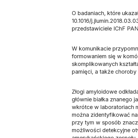
O badaniach, które ukaza
10.1016/j.jlumin.2018.03
przedstawiciele IChF PAN
W komunikacie przypomnia
formowaniem się w komór
skomplikowanych kształta
pamięci, a także choroby
Złogi amyloidowe odkładaj
głównie białka znanego ja
wkrótce w laboratoriach 
można zidentyfikować na
przy tym w sposób znaczn
możliwości detekcyjne otw
amerykańskiego zespołu, 