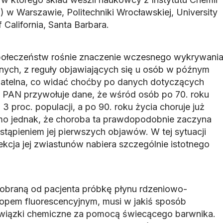
 w Warszawie, Politechniki Wrocławskiej, University
f California, Santa Barbara.
społeczeństw rośnie znaczenie wczesnego wykrywani
ych, z reguły objawiających się u osób w późnym
gatelna, co widać choćby po danych dotyczących
 PAN przywołuje dane, że wśród osób po 70. roku
 3 proc. populacji, a po 90. roku życia choruje już
mo jednak, że choroba ta prawdopodobnie zaczyna
stąpieniem jej pierwszych objawów. W tej sytuacji
kcja jej zwiastunów nabiera szczególnie istotnego
pobraną od pacjenta próbkę płynu rdzeniowo-
em fluorescencyjnym, musi w jakiś sposób
wiązki chemiczne za pomocą świecącego barwnika.