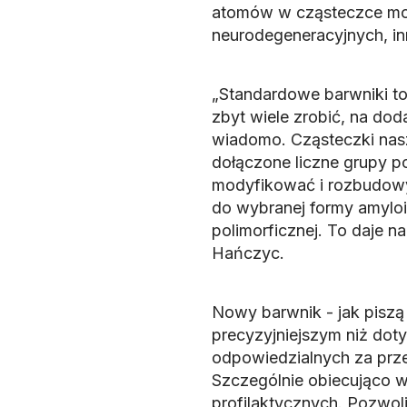
atomów w cząsteczce mo
neurodegeneracyjnych, in
„Standardowe barwniki to
zbyt wiele zrobić, na dod
wiadomo. Cząsteczki nas
dołączone liczne grupy 
modyfikować i rozbudowy
do wybranej formy amyloi
polimorficznej. To daje n
Hańczyc.
Nowy barwnik - jak piszą
precyzyjniejszym niż dot
odpowiedzialnych za prz
Szczególnie obiecująco w
profilaktycznych. Pozwoli