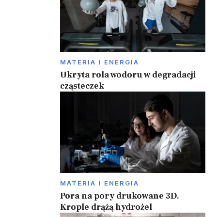
MATERIA I ENERGIA
Ukryta rola wodoru w degradacji
cząsteczek
MATERIA I ENERGIA
Pora na pory drukowane 3D.
Krople drążą hydrożel