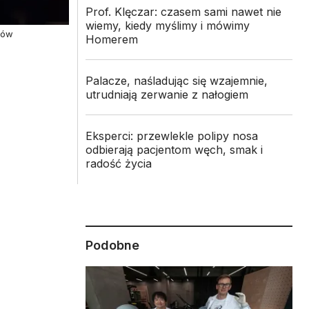
Prof. Klęczar: czasem sami nawet nie
wiemy, kiedy myślimy i mówimy
sów
Homerem
Palacze, naśladując się wzajemnie,
utrudniają zerwanie z nałogiem
Eksperci: przewlekle polipy nosa
odbierają pacjentom węch, smak i
radość życia
ę
Podobne