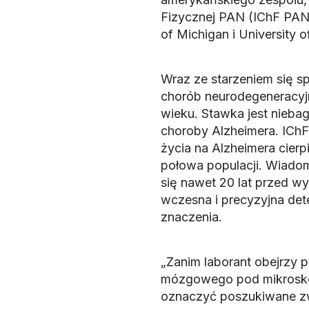
Fizycznej PAN (IChF PAN)
of Michigan i University o
Wraz ze starzeniem się 
chorób neurodegeneracyjn
wieku. Stawka jest nieba
choroby Alzheimera. IChF
życia na Alzheimera cierpi
połowa populacji. Wiado
się nawet 20 lat przed wy
wczesna i precyzyjna dete
znaczenia.
„Zanim laborant obejrzy 
mózgowego pod mikroskop
oznaczyć poszukiwane z