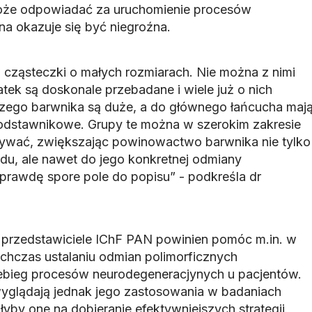
że odpowiadać za uruchomienie procesów
na okazuje się być niegroźna.
 cząsteczki o małych rozmiarach. Nie można z nimi
atek są doskonale przebadane i wiele już o nich
zego barwnika są duże, a do głównego łańcucha maj
podstawnikowe. Grupy te można w szerokim zakresie
wać, zwiększając powinowactwo barwnika nie tylko
du, ale nawet do jego konkretnej odmiany
aprawdę spore pole do popisu” - podkreśla dr
 przedstawiciele IChF PAN powinien pomóc m.in. w
ychczas ustalaniu odmian polimorficznych
ebieg procesów neurodegeneracjynych u pacjentów.
yglądają jednak jego zastosowania w badaniach
łyby one na dobieranie efektywniejszych strategii