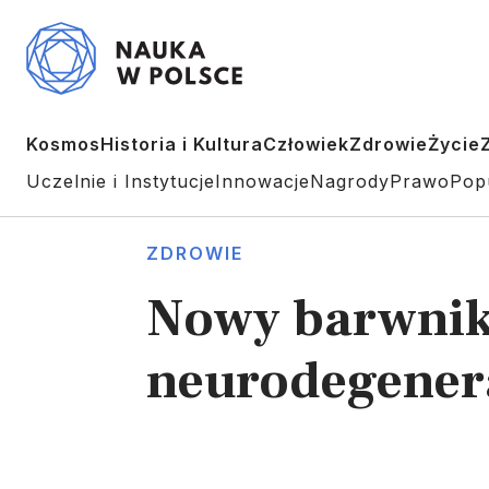
Kosmos
Historia i Kultura
Człowiek
Zdrowie
Życie
Uczelnie i Instytucje
Innowacje
Nagrody
Prawo
Pop
ZDROWIE
Nowy barwnik
neurodegener