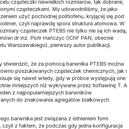
celu cząsteczki niewielkich rozmiarów, tak dobrane,
opionymi cząsteczkami. My udowodniliśmy, że jako
niem użyć pochodnej politiofenu, kryjącej się pod
olimer, czyli naprawdę spora struktura atomowa. W
rozmiary cząsteczek PTEBS nie tylko nie są ich wadą,
 mówi dr inż. Piotr Hańczyc (IChF PAN, obecnie
tu Warszawskiego), pierwszy autor publikacji.
ły stwierdzić, że za pomocą barwnika PTEBS można
równo poszukiwanych cząsteczek chemicznych, jak i
pisuje się nawet wtedy, gdy w próbce występują one
otnie mniejszych niż wykrywane przez tioflawinę T. A
jeden z najpopularniejszych barwników
wanych do znakowania agregatów białkowych.
ego barwnika jest związana z istnieniem form
 czyli z faktem, że podczas gdy jedna konfiguracja