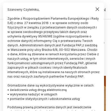
PL
EN
Szanowny Czytelniku,
Zgodnie z Rozporządzeniem Parlamentu Europejskiego i Rady
(UE) z dnia 27 kwietnia 2016 r. w sprawie ochrony osób
HISTORIA I KULTURA
fizycznych w związku z przetwarzaniem danych osobowych i
w sprawie swobodnego przepływu takich danych oraz
Małopolskie/ W ustach dziecka
uchylenia dyrektywy 95/46/WE (ogólne rozporządzenie o
pochowanego w jaskini znaleziono
ochronie danych) informujemy Cię o przetwarzaniu Twoich
danych. Administratorem danych jest Fundacja PAP,z siedzibą
czaszkę ptaka
w Warszawie przy ulicy Bracka 6/8, 00-502 Warszawa. Chodzi
o dane, które są zbierane w ramach korzystania przez Ciebie z
21.11.2018
aktualizacja: 21.11.2018
naszych usług, w tym stron internetowych, serwisów i innych
3 minuty czytania
funkcjonalności udostępnianych przez Fundację PAP, głównie
zapisanych w plikach cookies i innych identyfikatorach
internetowych, które są instalowane na naszych stronach przez
nas oraz naszych zaufanych partnerów Fundacji PAP.
Gromadzone dane są wykorzystywane wyłącznie w celach:
• świadczenia usług drogą elektroniczną
• wykrywania nadużyć w usługach
• pomiarów statystycznych i udoskonalenia usług
Podstawą prawną przetwarzania danych jest świadczenie