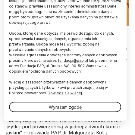
usługi i jej doskonalenie, a także zapewnienie bezpieczeństwa
co stanowi prawnie uzasadniony interes administratora Dane
mogą być udostępniane na zlecenie administratora danych
podmiotom uprawnionym do uzyskania danych na podstawie
obowiązującego prawa.
Szkielet dziecka, z jaskini Tunel Wielki. Fot. M. Kot.
Osoba, której dane dotyczą, ma prawo dostępu do danych,
sprostowania i usunięcia danych, ograniczenia ich
W ustach dziecka pochowanego ok. 200 lat temu
przetwarzania. Osoba może też wycofać zgodę na
w jaskini Tunel Wielki archeolodzy odkryli czaszkę
przetwarzanie danych osobowych.
zięby; kolejna znajdowała się przy policzku
Wszelkie zgłoszenia dotyczące ochrony danych osobowych
dziecka. To jedyny odkryty do tej pory nowożytny
prosimy kierować na adres
fundacja@pap.pl
lub pisemnie na
szkielet człowieka, znaleziony w jaskini na terenie
adres Fundacja PAP, ul. Bracka 6/8, 00-502 Warszawa z
dopiskiem "ochrona danych osobowych"
Jury Krakowsko-Częstochowskiej - uważają
odkrywcy.
Więcej o zasadach przetwarzania danych osobowych i
przysługujących Użytkownikowi prawach znajduje się w
Polityce prywatności.
Dowiedz się więcej.
Znaleziska dokonano kilkadziesiąt lat temu, ale nigdy
nie zostało opublikowane i przeanalizowane.
Wyrażam zgodę
"Mniej więcej 10-letnie dziecko pochowano bardzo
płytko pod powierzchnią w jednej z dwóch komór
jaskini" - opowiada PAP dr Małgorzata Kot z