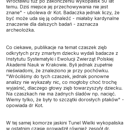
Wrocławiu tuż po zakończeniu wykopalisk 50 lat
temu. Dziś miejsce jej przechowywania nie jest
znane" - ubolewa dr Kot. Badaczka jednak liczy, że
być może uda się ją odnaleźć - miałaby kardynalne
znaczenie dla dalszych badań - zaznacza
archeolożka.
Co ciekawe, publikacje na temat czaszek zięb
odkrytych przy zmarłym dziecku wydali badacze z
Instytutu Systematyki i Ewolucji Zwierząt Polskiej
Akademii Nauk w Krakowie. Byli jednak zupełnie
nieświadomi, że znaleziono je przy pochówku.
"Wróciliśmy do tych czaszek, jednak ponowne
analizy nie wykazały nic, co mogłoby choć trochę
wyjaśnić, dlaczego głowy zięb towarzyszyły dziecku.
Na czaszkach nie ma żadnych śladów np. nacięć.
Wiemy tylko, że były to szczątki dorosłych ptaków" -
opowiada dr Kot.
W tej samej komorze jaskini Tunel Wielki wykopaliska
w ostatnim czasie prowadził również zespół dr.