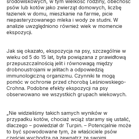
środowiskowych, w tym wielkość rodziny, obecność
psów lub kotów jako zwierząt domowych, liczbę
łazienek w domu, mieszkanie na farmie, picie
niepasteryzowanego mleka i wody ze studni. W
analizie uwzględniono również wiek w momencie
ekspozycji.
Jak się okazało, ekspozycja na psy, szczególnie w
wieku od 5 do 15 lat, była powiązana z prawidłową
przepuszczalnością jelit i równowagą między
drobnoustrojami w jelitach a odpowiedzią
immunologiczną organizmu. Czynniki te mogą
pomóc w ochronie przed chorobą Leśniowskiego-
Crohna. Podobne efekty ekspozycji na psy
obserwowano we wszystkich grupach wiekowych.
„Nie widzieliśmy takich samych wyników w
przypadku kotów, chociaż wciąż staramy się ustalić,
dlaczego – powiedział dr Turpin. – Potencjalnie może
to być spowodowane tym, że właściciele psów
częściej wychodzą na zewnątrz ze swoimi