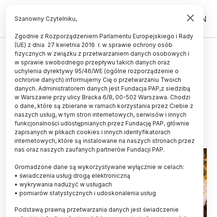
PL
EN
Szanowny Czytelniku,
Zgodnie z Rozporządzeniem Parlamentu Europejskiego i Rady
(UE) z dnia 27 kwietnia 2016 r. w sprawie ochrony osób
ŚWIAT
fizycznych w związku z przetwarzaniem danych osobowych i
w sprawie swobodnego przepływu takich danych oraz
Dzieciństwo z psem może
uchylenia dyrektywy 95/46/WE (ogólne rozporządzenie o
zapobiegać chorobie
ochronie danych) informujemy Cię o przetwarzaniu Twoich
danych. Administratorem danych jest Fundacja PAP,z siedzibą
Leśniowskiego-Crohna
w Warszawie przy ulicy Bracka 6/8, 00-502 Warszawa. Chodzi
o dane, które są zbierane w ramach korzystania przez Ciebie z
29.05.2022
aktualizacja: 29.05.2022
naszych usług, w tym stron internetowych, serwisów i innych
2 minuty czytania
funkcjonalności udostępnianych przez Fundację PAP, głównie
zapisanych w plikach cookies i innych identyfikatorach
internetowych, które są instalowane na naszych stronach przez
nas oraz naszych zaufanych partnerów Fundacji PAP.
Gromadzone dane są wykorzystywane wyłącznie w celach:
• świadczenia usług drogą elektroniczną
• wykrywania nadużyć w usługach
• pomiarów statystycznych i udoskonalenia usług
Podstawą prawną przetwarzania danych jest świadczenie