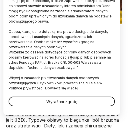
usługi i jej doskonalenie, a także zapewnienie bezpieczeństwa
co stanowi prawnie uzasadniony interes administratora Dane
mogą być udostępniane na zlecenie administratora danych
podmiotom uprawnionym do uzyskania danych na podstawie
obowiązującego prawa.
Fot. Adobe Stock
Osoba, której dane dotyczą, ma prawo dostępu do danych,
sprostowania i usunięcia danych, ograniczenia ich
Małe dzieci, które dorastają z psem lub w dużej
przetwarzania. Osoba może też wycofać zgodę na
rodzinie, mogą w późniejszym życiu być w
przetwarzanie danych osobowych.
pewnym stopniu chronione przed przewlekłym
Wszelkie zgłoszenia dotyczące ochrony danych osobowych
zapaleniem jelit znanym jako choroba
prosimy kierować na adres
fundacja@pap.pl
lub pisemnie na
Leśniowskiego-Crohna – ogłoszono podczas
adres Fundacja PAP, ul. Bracka 6/8, 00-502 Warszawa z
dopiskiem "ochrona danych osobowych"
konferencji „Digestive Disease Week” w San
Diego.
Więcej o zasadach przetwarzania danych osobowych i
przysługujących Użytkownikowi prawach znajduje się w
Polityce prywatności.
Dowiedz się więcej.
Choroba Leśniowskiego-Crohna to rodzaj
nieswoistego zapalenia jelit, które dotyka około pół
Wyrażam zgodę
miliona osób w Stanach Zjednoczonych. Najczęściej
rozwija się u młodych dorosłych, palących i osób z
bliskim członkiem rodziny z nieswoistym zapaleniem
jelit (IBD). Typowe objawy to biegunka, ból brzucha
oraz utrata wagi. Diety, leki i zabiegi chirurgiczne