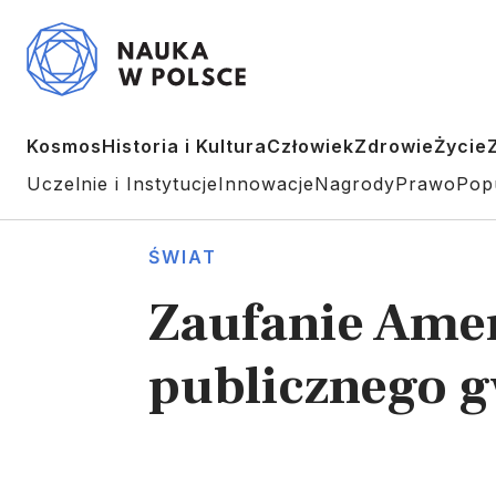
Kosmos
Historia i Kultura
Człowiek
Zdrowie
Życie
Uczelnie i Instytucje
Innowacje
Nagrody
Prawo
Pop
ŚWIAT
Zaufanie Amer
publicznego g