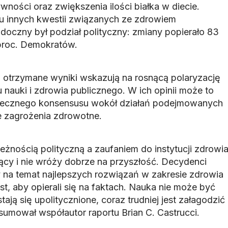
ności oraz zwiększenia ilości białka w diecie.
u innych kwestii związanych ze zdrowiem
idoczny był podział polityczny: zmiany popierało 83
proc. Demokratów.
 otrzymane wyniki wskazują na rosnącą polaryzację
 nauki i zdrowia publicznego. W ich opinii może to
łecznego konsensusu wokół działań podejmowanych
e zagrożenia zdrowotne.
eżnością polityczną a zaufaniem do instytucji zdrowi
jący i nie wróży dobrze na przyszłość. Decydenci
na temat najlepszych rozwiązań w zakresie zdrowia
st, aby opierali się na faktach. Nauka nie może być
stają się upolitycznione, coraz trudniej jest załagodzić
sumował współautor raportu Brian C. Castrucci.