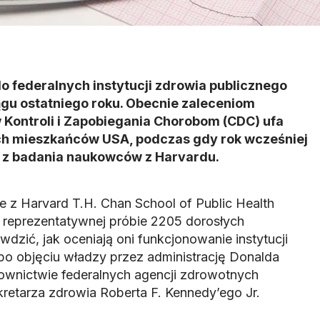
 federalnych instytucji zdrowia publicznego
ągu ostatniego roku. Obecnie zaleceniom
Kontroli i Zapobiegania Chorobom (CDC) ufa
ch mieszkańców USA, podczas gdy rok wcześniej
ka z badania naukowców z Harvardu.
 z Harvard T.H. Chan School of Public Health
 reprezentatywnej próbie 2205 dorosłych
dzić, jak oceniają oni funkcjonowanie instytucji
po objęciu władzy przez administrację Donalda
ownictwie federalnych agencji zdrowotnych
etarza zdrowia Roberta F. Kennedy’ego Jr.