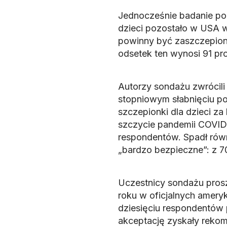
Jednocześnie badanie po
dzieci pozostało w USA 
powinny być zaszczepion
odsetek ten wynosi 91 pr
Autorzy sondażu zwrócil
stopniowym słabnięciu po
szczepionki dla dzieci za
szczycie pandemii COVID-
respondentów. Spadł równ
„bardzo bezpieczne”: z 70
Uczestnicy sondażu prosze
roku w oficjalnych amery
dziesięciu respondentów 
akceptację zyskały rekom