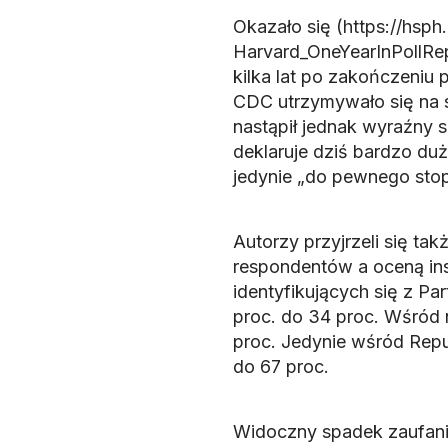
Okazało się (https://hsp
Harvard_OneYearInPollRep
kilka lat po zakończeni
CDC utrzymywało się na s
nastąpił jednak wyraźny s
deklaruje dziś bardzo duże
jedynie „do pewnego stop
Autorzy przyjrzeli się t
respondentów a oceną ins
identyfikujących się z P
proc. do 34 proc. Wśród 
proc. Jedynie wśród Repu
do 67 proc.
Widoczny spadek zaufania