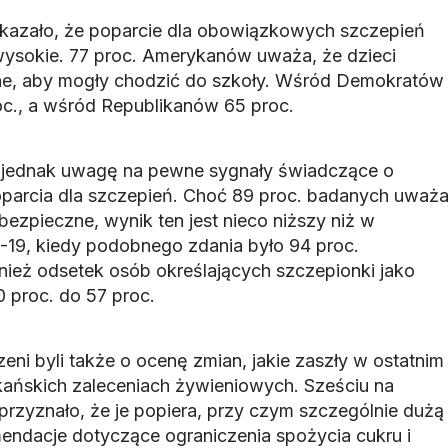
kazało, że poparcie dla obowiązkowych szczepień
wysokie. 77 proc. Amerykanów uważa, że dzieci
e, aby mogły chodzić do szkoły. Wśród Demokratów
oc., a wśród Republikanów 65 proc.
i jednak uwagę na pewne sygnały świadczące o
parcia dla szczepień. Choć 89 proc. badanych uważ
 bezpieczne, wynik ten jest nieco niższy niż w
19, kiedy podobnego zdania było 94 proc.
ież odsetek osób określających szczepionki jako
 proc. do 57 proc.
ni byli także o ocenę zmian, jakie zaszły w ostatnim
kańskich zaleceniach żywieniowych. Sześciu na
przyznało, że je popiera, przy czym szczególnie dużą
endacje dotyczące ograniczenia spożycia cukru i