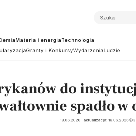
Ziemia
Materia i energia
Technologia
ularyzacja
Granty i Konkursy
Wydarzenia
Ludzie
ykanów do instytucj
wałtownie spadło w 
18.06.2026
aktualizacja: 18.06.2026
3