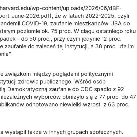
h.harvard.edu/wp-content/uploads/2026/06/dBF-
ort_June-2026.pdf), że w latach 2022-2025, czyli
u pandemii COVID-19, zaufanie mieszkańców USA do
tałym poziomie ok. 75 proc. W ciągu ostatniego roku
padek - do 50 proc., przy czym jedynie 12 proc.
 zaufanie do zaleceń tej instytucji, a 38 proc. ufa im
nia”.
akże związkom między poglądami politycznymi
tytucji zdrowia publicznego. Wśród osób
artią Demokratyczną zaufanie do CDC spadło z 92
niezależnych wyborców obniżyło się z 77 proc. do 47
blikanów odnotowano niewielki wzrost: z 63 proc.
 wystąpił także w innych grupach społecznych.