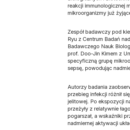
reakcji immunologicznej m
mikroorganizmy już żyjące
Zespół badawczy pod ki
Ryu z Centrum Badań nad
Badawczego Nauk Biologic
prof. Doo-Jin Kimem z U
specyficzną grupę mikroo
sepsę, powodując nadmi
Autorzy badania zaobser
przebieg infekcji różnił 
jelitowej. Po ekspozycji 
przeżyły z relatywnie ła
pogarszał, a wskaźniki p
nadmiernej aktywacji uk