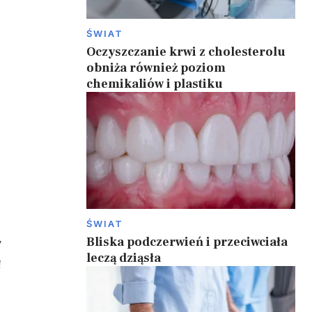
ŚWIAT
Oczyszczanie krwi z cholesterolu
obniża również poziom
chemikaliów i plastiku
ŚWIAT
Bliska podczerwień i przeciwciała
y
leczą dziąsła
ę