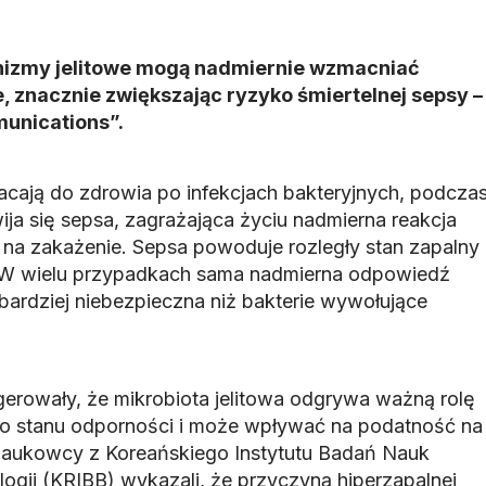
nizmy jelitowe mogą nadmiernie wzmacniać
 znacznie zwiększając ryzyko śmiertelnej sepsy –
unications”.
racają do zdrowia po infekcjach bakteryjnych, podcza
ja się sepsa, zagrażająca życiu nadmierna reakcja
na zakażenie. Sepsa powoduje rozległy stan zapalny
 W wielu przypadkach sama nadmierna odpowiedź
bardziej niebezpieczna niż bakterie wywołujące
erowały, że mikrobiota jelitowa odgrywa ważną rolę
o stanu odporności i może wpływać na podatność na
naukowcy z Koreańskiego Instytutu Badań Nauk
logii (KRIBB) wykazali, że przyczyną hiperzapalnej