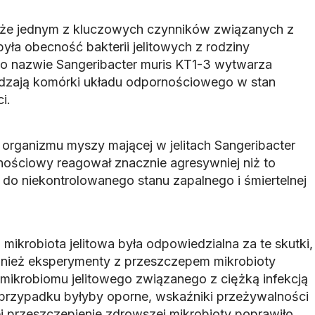
, że jednym z kluczowych czynników związanych z
yła obecność bakterii jelitowych z rodziny
 o nazwie Sangeribacter muris KT1-3 wytwarza
adzają komórki układu odpornościowego w stan
i.
organizmu myszy mającej w jelitach Sangeribacter
nościowy reagował znacznie agresywniej niż to
 do niekontrolowanego stanu zapalnego i śmiertelnej
mikrobiota jelitowa była odpowiedzialna za te skutki,
wnież eksperymenty z przeszczepem mikrobioty
 mikrobiomu jelitowego związanego z ciężką infekcją
przypadku byłyby oporne, wskaźniki przeżywalności
ei przeszczepienie zdrowszej mikrobioty poprawiło