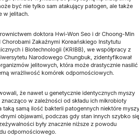
oże być nie tylko sam atakujący patogen, ale także
 w jelitach.
erownictwem doktora Hwi-Won Seo i dr Choong-Min
 Chorobami Zakaźnymi Koreańskiego Instytutu
znych i Biotechnologii (KRIBB), we współpracy z
niwersytetu Narodowego Chungbuk, zidentyfikował
rganizmów jelitowych, która może drastycznie nasilić
erną wrażliwość komórek odpornościowych.
wowali, że nawet u genetycznie identycznych myszy
się znacząco w zależności od składu ich mikrobioty
na taką samą ilość bakterii patogennych niektóre mysz
godnymi objawami, podczas gdy stan innych szybko si
rzeżywalności były znacznie niższe z powodu
ładu odpornościowego.