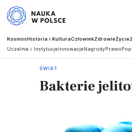
Kosmos
Historia i Kultura
Człowiek
Zdrowie
Życie
Uczelnie i Instytucje
Innowacje
Nagrody
Prawo
Pop
ŚWIAT
Bakterie jeli