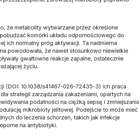
o, że metabolity wytwarzane przez określone
ą pobudzać komórki układu odpornościowego do
ej ich normalny próg aktywacji. Ta nadmierna
na powodowała, że nawet stosunkowo niewielkie
ywały gwałtowne reakcje zapalne, ostatecznie
żającej życiu.
ji (DOI: 10.1038/s41467-026-72435-3) ich praca
la strategii zarządzania zakażeniami, opartych na
ewidywania podatności na ciężką sepsę i zmniejszani
odulację mikrobioty jelitowej. Podejście to może mieć
dnych do leczenia schorzeń, takich jak infekcje
oporne na antybiotyki.