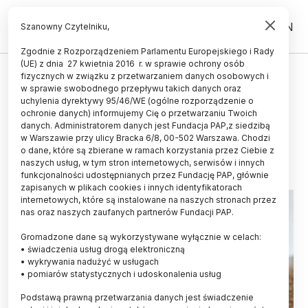
PL
EN
Szanowny Czytelniku,
Zgodnie z Rozporządzeniem Parlamentu Europejskiego i Rady
(UE) z dnia 27 kwietnia 2016 r. w sprawie ochrony osób
ŚWIAT
fizycznych w związku z przetwarzaniem danych osobowych i
w sprawie swobodnego przepływu takich danych oraz
Miastowe zwierzęta odważniejsze
uchylenia dyrektywy 95/46/WE (ogólne rozporządzenie o
od wiejskich
ochronie danych) informujemy Cię o przetwarzaniu Twoich
danych. Administratorem danych jest Fundacja PAP,z siedzibą
w Warszawie przy ulicy Bracka 6/8, 00-502 Warszawa. Chodzi
21.05.2026
aktualizacja: 21.05.2026
o dane, które są zbierane w ramach korzystania przez Ciebie z
3 minuty czytania
naszych usług, w tym stron internetowych, serwisów i innych
funkcjonalności udostępnianych przez Fundację PAP, głównie
zapisanych w plikach cookies i innych identyfikatorach
internetowych, które są instalowane na naszych stronach przez
nas oraz naszych zaufanych partnerów Fundacji PAP.
Gromadzone dane są wykorzystywane wyłącznie w celach:
• świadczenia usług drogą elektroniczną
• wykrywania nadużyć w usługach
• pomiarów statystycznych i udoskonalenia usług
Podstawą prawną przetwarzania danych jest świadczenie