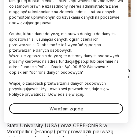
usługi i jej doskonalenie, a także zapewnienie bezpieczeństwa
co stanowi prawnie uzasadniony interes administratora Dane
mogą być udostępniane na zlecenie administratora danych
podmiotom uprawnionym do uzyskania danych na podstawie
16.07.2019 PAP/Tytus Żmijewski
obowiązującego prawa.
Zwierzęta żyjące w miastach są odważniejsze niż
Osoba, której dane dotyczą, ma prawo dostępu do danych,
ich wiejskie odpowiedniki, a także bardziej
sprostowania i usunięcia danych, ograniczenia ich
przetwarzania. Osoba może też wycofać zgodę na
agresywne - informuje „Journal of Animal
przetwarzanie danych osobowych.
Ecology”.
Wszelkie zgłoszenia dotyczące ochrony danych osobowych
prosimy kierować na adres
fundacja@pap.pl
lub pisemnie na
adres Fundacja PAP, ul. Bracka 6/8, 00-502 Warszawa z
Już w bajce Ezopa sprzed 2600 wiejska mysz wolała
dopiskiem "ochrona danych osobowych"
bezpieczne, choć skromne życie na wsi od miejskich
luksusów w pełnym niebezpieczeństw mieście. A
Więcej o zasadach przetwarzania danych osobowych i
mysz miejska - przeciwnie. Temat ten podejmowali
przysługujących Użytkownikowi prawach znajduje się w
później liczni inni autorzy, w tym Biernat z Lublina i
Polityce prywatności.
Dowiedz się więcej.
Mikołaj Rej.
Wyrażam zgodę
Naukowcy
z Lewis & Clark College i North Dakota
State University (USA) oraz CEFE-CNRS w
Montpellier (Francja) przeprowadzili pierwszą