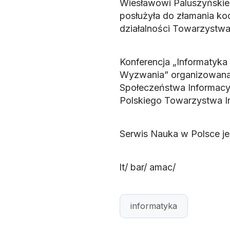
Wiesławowi Paluszyńskiem
posłużyła do złamania ko
działalności Towarzystwa
Konferencja „Informatyka
Wyzwania” organizowana j
Społeczeństwa Informacyjn
Polskiego Towarzystwa I
Serwis Nauka w Polsce j
lt/ bar/ amac/
informatyka