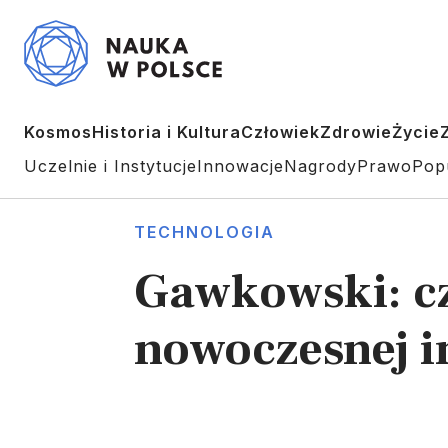
Kosmos
Historia i Kultura
Człowiek
Zdrowie
Życie
Uczelnie i Instytucje
Innowacje
Nagrody
Prawo
Pop
TECHNOLOGIA
Gawkowski: c
nowoczesnej i