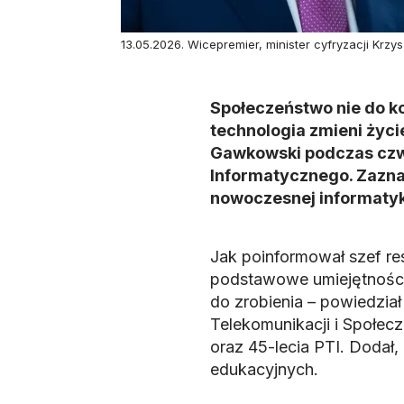
13.05.2026. Wicepremier, minister cyfryzacji Kr
Społeczeństwo nie do ko
technologia zmieni życi
Gawkowski podczas czw
Informatycznego. Zazna
nowoczesnej informatyk
Jak poinformował szef res
podstawowe umiejętności
do zrobienia – powiedzia
Telekomunikacji i Społec
oraz 45-lecia PTI. Dodał,
edukacyjnych.