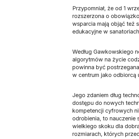
Przypomniał, że od 1 wrz
rozszerzona o obowiązko
wsparcia mają objąć też 
edukacyjne w sanatoriach
Według Gawkowskiego n
algorytmów na życie codz
powinna być postrzegana 
w centrum jako odbiorcą 
Jego zdaniem dług techno
dostępu do nowych techno
kompetencji cyfrowych nie
odrobienia, to nauczenie
wielkiego skoku dla dobr
rozmiarach, których przec