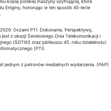
u kopię polskiej maszyny szyfrującej, która
du Enigmy, honorując w ten sposób 45-lecie
.
 2026. Oczami PTI: Dokonania, Perspektywy,
est z okazji Światowego Dnia Telekomunikacji i
ego (ŚDTiSI) oraz jubileuszu 45. roku działalności
nformatycznego (PTI).
est jednym z patronów medialnych wydarzenia
. (PAP)