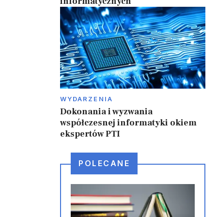
informatycznych
WYDARZENIA
Dokonania i wyzwania
współczesnej informatyki okiem
ekspertów PTI
POLECANE