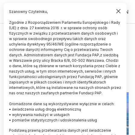
PL
EN
Szanowny Czytelniku,
Zgodnie z Rozporządzeniem Parlamentu Europejskiego i Rady
(UE) z dnia 27 kwietnia 2016 r. w sprawie ochrony osób
ŚWIAT
fizycznych w związku z przetwarzaniem danych osobowych i
w sprawie swobodnego przepływu takich danych oraz
Norwegia/ Naukowcy zbadają
uchylenia dyrektywy 95/46/WE (ogólne rozporządzenie o
arktyczne głębiny z pomocą
ochronie danych) informujemy Cię o przetwarzaniu Twoich
danych. Administratorem danych jest Fundacja PAP,z siedzibą
robotów
w Warszawie przy ulicy Bracka 6/8, 00-502 Warszawa. Chodzi
o dane, które są zbierane w ramach korzystania przez Ciebie z
08.05.2026
aktualizacja: 08.05.2026
naszych usług, w tym stron internetowych, serwisów i innych
2 minuty czytania
funkcjonalności udostępnianych przez Fundację PAP, głównie
zapisanych w plikach cookies i innych identyfikatorach
internetowych, które są instalowane na naszych stronach przez
nas oraz naszych zaufanych partnerów Fundacji PAP.
Gromadzone dane są wykorzystywane wyłącznie w celach:
• świadczenia usług drogą elektroniczną
• wykrywania nadużyć w usługach
• pomiarów statystycznych i udoskonalenia usług
Podstawą prawną przetwarzania danych jest świadczenie