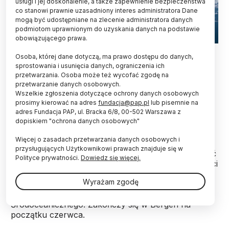
usługi i jej doskonalenie, a także zapewnienie bezpieczeństwa
co stanowi prawnie uzasadniony interes administratora Dane
mogą być udostępniane na zlecenie administratora danych
podmiotom uprawnionym do uzyskania danych na podstawie
obowiązującego prawa.
Fot. Adobe Stock
Osoba, której dane dotyczą, ma prawo dostępu do danych,
sprostowania i usunięcia danych, ograniczenia ich
W piątek międzynarodowy zespół naukowców
przetwarzania. Osoba może też wycofać zgodę na
wyrusza z Irlandii na miesięczną ekspedycję w
przetwarzanie danych osobowych.
arktyczne głębiny. Jej celem jest zbadanie dna
Wszelkie zgłoszenia dotyczące ochrony danych osobowych
Oceanu Arktycznego między Norwegią a
prosimy kierować na adres
fundacja@pap.pl
lub pisemnie na
Grenlandią, gdzie mogą występować nieznane
adres Fundacja PAP, ul. Bracka 6/8, 00-502 Warszawa z
dopiskiem "ochrona danych osobowych"
dotąd gatunki organizmów głębinowych.
Więcej o zasadach przetwarzania danych osobowych i
przysługujących Użytkownikowi prawach znajduje się w
Naukowcy użyją podwodnych robotów, by filmować
Polityce prywatności.
Dowiedz się więcej.
życie na dnie oceanu i pobierać próbki na głębokości
do 3000 metrów. Wyprawa ma objąć rejon Grzbietu
Wyrażam zgodę
Mohna i Grzbietu Knipowicza, podmorskich pasm
górskich należących do arktycznego Grzbietu
Śródoceanicznego. Zakończy się w Bergen na
początku czerwca.