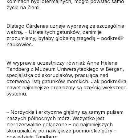
kominach hydrotermalnych, mogło powstać samo
życie na Ziemi.
Dlatego Cárdenas uznaje wyprawę za szczególnie
ważną. – Utrata tych gatunków, zanim je
zrozumiemy, byłaby globalną tragedią – podkreślił
naukowiec.
W wyprawie uczestniczy również Anne Helene
Tandberg z Muzeum Uniwersyteckiego w Bergen,
specjalistka od skorupiaków, pracująca nad
czerwoną listą gatunków morskich. Jak podkreśliła,
nawet najmniejsze organizmy są częścią większego
systemu.
– Nordyckie i arktyczne głębiny są samym pulsem
naszych północnych mórz. Wszystko jest
nierozerwalnie połączone – od najmniejszych
skorupiaków po największe podmorskie góry –
powiedziała Tandberg.