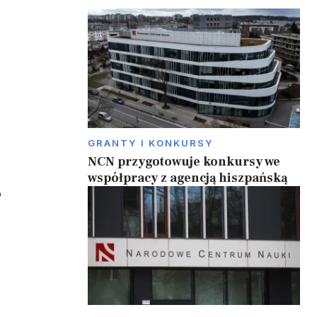
GRANTY I KONKURSY
NCN przygotowuje konkursy we
współpracy z agencją hiszpańską
o