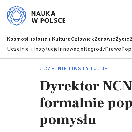
Kosmos
Historia i Kultura
Człowiek
Zdrowie
Życie
Uczelnie i Instytucje
Innowacje
Nagrody
Prawo
Pop
UCZELNIE I INSTYTUCJE
Dyrektor NCN:
formalnie pop
pomysłu