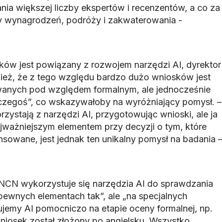
a większej liczby ekspertów i recenzentów, a co za
y wynagrodzeń, podróży i zakwaterowania -
ków jest powiązany z rozwojem narzędzi AI, dyrektor
nież, że z tego względu bardzo dużo wniosków jest
anych pod względem formalnym, ale jednocześnie
czegoś”, co wskazywałoby na wyróżniający pomysł. –
ystają z narzędzi AI, przygotowując wnioski, ale ja
ajważniejszym elementem przy decyzji o tym, które
nsowane, jest jednak ten unikalny pomysł na badania 
w NCN wykorzystuje się narzędzia AI do sprawdzania
pewnych elementach tak”, ale „na specjalnych
jemy AI pomocniczo na etapie oceny formalnej, np.
wniosek został złożony po angielsku. Wszystko