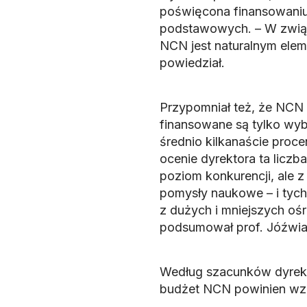
poświęcona finansowani
podstawowych. – W związ
NCN jest naturalnym elem
powiedział.
Przypomniał też, że NCN
finansowane są tylko wyb
średnio kilkanaście proc
ocenie dyrektora ta liczb
poziom konkurencji, ale z
pomysły naukowe – i tyc
z dużych i mniejszych o
podsumował prof. Jóźwia
Według szacunków dyrekt
budżet NCN powinien wzro