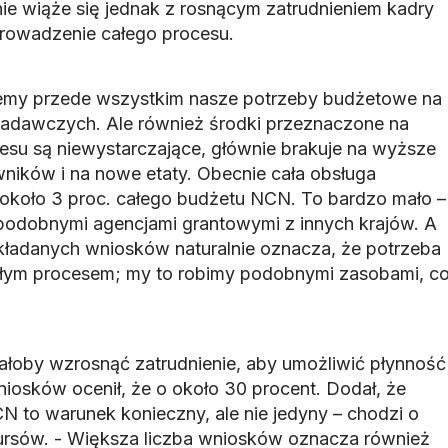
e wiąże się jednak z rosnącym zatrudnieniem kadry
prowadzenie całego procesu.
emy przede wszystkim nasze potrzeby budżetowe na
badawczych. Ale również środki przeznaczone na
esu są niewystarczające, głównie brakuje na wyższe
ików i na nowe etaty. Obecnie cała obsługa
około 3 proc. całego budżetu NCN. To bardzo mało –
podobnymi agencjami grantowymi z innych krajów. A
kładanych wniosków naturalnie oznacza, że potrzeba
ałym procesem; my to robimy podobnymi zasobami, c
iałoby wzrosnąć zatrudnienie, aby umożliwić płynność
niosków ocenił, że o około 30 procent. Dodał, że
to warunek konieczny, ale nie jedyny – chodzi o
ursów. - Większa liczba wniosków oznacza również