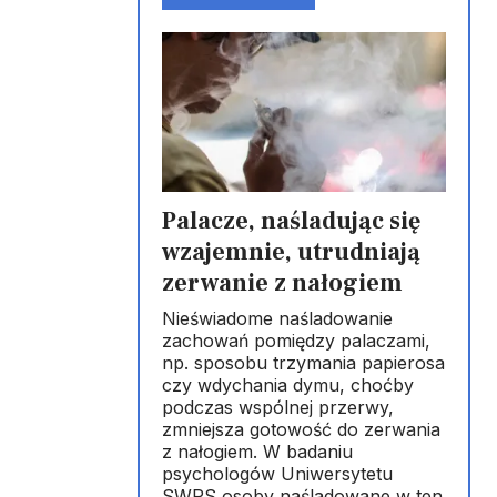
Palacze, naśladując się
wzajemnie, utrudniają
zerwanie z nałogiem
Nieświadome naśladowanie
zachowań pomiędzy palaczami,
np. sposobu trzymania papierosa
czy wdychania dymu, choćby
podczas wspólnej przerwy,
zmniejsza gotowość do zerwania
z nałogiem. W badaniu
psychologów Uniwersytetu
SWPS osoby naśladowane w ten