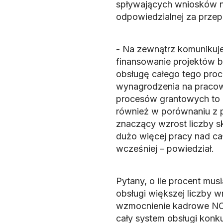
spływających wniosków ni
odpowiedzialnej za prze
- Na zewnątrz komunikuj
finansowanie projektów 
obsługę całego tego proc
wynagrodzenia na pracown
procesów grantowych to 
również w porównaniu z 
znaczący wzrost liczby s
dużo więcej pracy nad c
wcześniej – powiedział.
Pytany, o ile procent mus
obsługi większej liczby w
wzmocnienie kadrowe NCN 
cały system obsługi konk