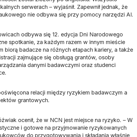
kalnych serwerach – wyjaśnił. Zapewnił jednak, że
ukowego nie odbywa się przy pomocy narzędzi AI.
owicach odbywa się 12. edycja Dni Narodowego
zne spotkanie, za każdym razem w innym mieście
m biorą badacze na różnych etapach kariery, a także
stracji zajmujące się obsługą grantów, osoby
zarządzania danymi badawczymi oraz studenci
ce.
 poświęcona relacji między ryzykiem badawczym a
jektów grantowych.
óźwiak ocenił, że w NCN jest miejsce na ryzyko. – W
lastyczne i gotowe na przyjmowanie ryzykowanych
ukowców do przygotowywania i składania właśnie