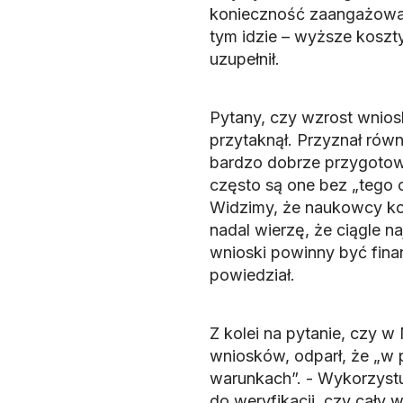
konieczność zaangażowani
tym idzie – wyższe koszt
uzupełnił.
Pytany, czy wzrost wnios
przytaknął. Przyznał rów
bardzo dobrze przygotow
często są one bez „tego 
Widzimy, że naukowcy korz
nadal wierzę, że ciągle n
wnioski powinny być fina
powiedział.
Z kolei na pytanie, czy 
wniosków, odparł, że „w 
warunkach”. - Wykorzystu
do weryfikacji, czy cały 