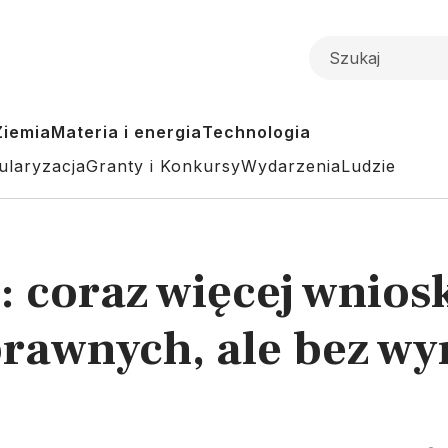
Ziemia
Materia i energia
Technologia
ularyzacja
Granty i Konkursy
Wydarzenia
Ludzie
 coraz więcej wnios
rawnych, ale bez wy