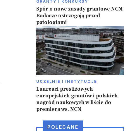
GRANTY I KONKURSY
Spór o nowe zasady grantowe NCN.
Badacze ostrzegają przed
patologiami
UCZELNIE I INSTYTUCJE
–
Laureaci prestiżowych
europejskich grantów i polskich
nagród naukowych w liście do
premiera ws. NCN
POLECANE