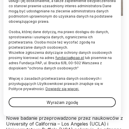
usługi i jej doskonalenie, a także zapewnienie bezpieczeństwa
co stanowi prawnie uzasadniony interes administratora Dane
mogą być udostępniane na zlecenie administratora danych
podmiotom uprawnionym do uzyskania danych na podstawie
EPA/MARTIN ALIPAZ 20.04.2007
obowiązującego prawa.
Rdzenni mieszkańcy Andów mają niezwykle dużą
Osoba, której dane dotyczą, ma prawo dostępu do danych,
liczbę genów zaangażowanych w trawienie
sprostowania i usunięcia danych, ograniczenia ich
przetwarzania. Osoba może też wycofać zgodę na
skrobi, co wydaje się być adaptacją do ich
przetwarzanie danych osobowych.
ziemniaczanej diety – informuje pismo „Nature
Wszelkie zgłoszenia dotyczące ochrony danych osobowych
Communications”.
prosimy kierować na adres
fundacja@pap.pl
lub pisemnie na
adres Fundacja PAP, ul. Bracka 6/8, 00-502 Warszawa z
dopiskiem "ochrona danych osobowych"
Rdzenni mieszkańcy tych terenów znani są ze
swoich przystosowań do życia w wymagającym
Więcej o zasadach przetwarzania danych osobowych i
środowisku. Lepiej znoszą na przykład niedobór
przysługujących Użytkownikowi prawach znajduje się w
tlenu na dużych wysokościach i potrafią pozbyć się
Polityce prywatności.
Dowiedz się więcej.
z organizmu zanieczyszczających tamtejszą wodę
pitną związków arsenu.
Wyrażam zgodę
Nowe badanie przeprowadzone przez naukowców z
University of California – Los Angeles (UCLA) i