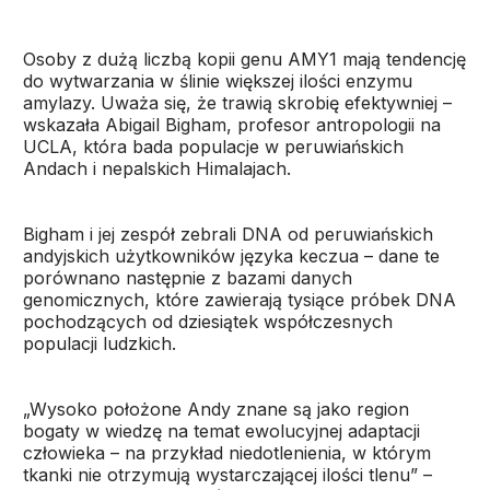
Osoby z dużą liczbą kopii genu AMY1 mają tendencję
do wytwarzania w ślinie większej ilości enzymu
amylazy. Uważa się, że trawią skrobię efektywniej –
wskazała Abigail Bigham, profesor antropologii na
UCLA, która bada populacje w peruwiańskich
Andach i nepalskich Himalajach.
Bigham i jej zespół zebrali DNA od peruwiańskich
andyjskich użytkowników języka keczua – dane te
porównano następnie z bazami danych
genomicznych, które zawierają tysiące próbek DNA
pochodzących od dziesiątek współczesnych
populacji ludzkich.
„Wysoko położone Andy znane są jako region
bogaty w wiedzę na temat ewolucyjnej adaptacji
człowieka – na przykład niedotlenienia, w którym
tkanki nie otrzymują wystarczającej ilości tlenu” –