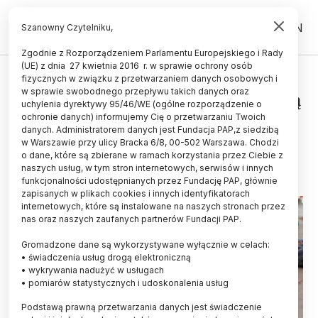
PL
EN
Szanowny Czytelniku,
Zgodnie z Rozporządzeniem Parlamentu Europejskiego i Rady
(UE) z dnia 27 kwietnia 2016 r. w sprawie ochrony osób
ŚWIAT
fizycznych w związku z przetwarzaniem danych osobowych i
w sprawie swobodnego przepływu takich danych oraz
Rdzenni mieszkańcy Andów trawią
uchylenia dyrektywy 95/46/WE (ogólne rozporządzenie o
ziemniaki najlepiej
ochronie danych) informujemy Cię o przetwarzaniu Twoich
danych. Administratorem danych jest Fundacja PAP,z siedzibą
w Warszawie przy ulicy Bracka 6/8, 00-502 Warszawa. Chodzi
08.05.2026
aktualizacja: 08.05.2026
o dane, które są zbierane w ramach korzystania przez Ciebie z
4 minuty czytania
naszych usług, w tym stron internetowych, serwisów i innych
funkcjonalności udostępnianych przez Fundację PAP, głównie
zapisanych w plikach cookies i innych identyfikatorach
internetowych, które są instalowane na naszych stronach przez
nas oraz naszych zaufanych partnerów Fundacji PAP.
Gromadzone dane są wykorzystywane wyłącznie w celach:
• świadczenia usług drogą elektroniczną
• wykrywania nadużyć w usługach
• pomiarów statystycznych i udoskonalenia usług
Podstawą prawną przetwarzania danych jest świadczenie