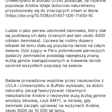
Uniwersytetu w Buffalo (USA) pokazuje, że rdzenne
populacje Andów dzięki doborowi naturalnemu
przystosowały się do znaczących zmian w diecie
(https://doi.org/10.1038/s41467-026-71450-8).
Ludzie ci jako pierwsi udomowili ziemniaka, który stał
się podstawą ich diety (znanych jest tam około 4000
odmian ziemniaka). Uprawa tej rośliny dopiero
kilkaset lat temu stała się popularna niemal na całym
świecie. Dziś żyjący w Peru potomkowie pierwszych
zjadaczy ziemniaków posiadają największą znaną
liczbę genów zaangażowanych w trawienie skrobi
spośród wszystkich populacji na świecie.
Badanie prowadzone wspólnie przez naukowców z
UCLA i Uniwersytetu w Buffalo wykazało, że dobór
naturalny zaczął faworyzować rdzennych
mieszkańców Andów z niezwykle dużą liczbą genów
amylazy ślinowej, czyli AMY1, w okresie, gdy
ziemniaki zaczęto uprawiać na wyżynach Andów,
około 6000 do 10 000 lat temu.