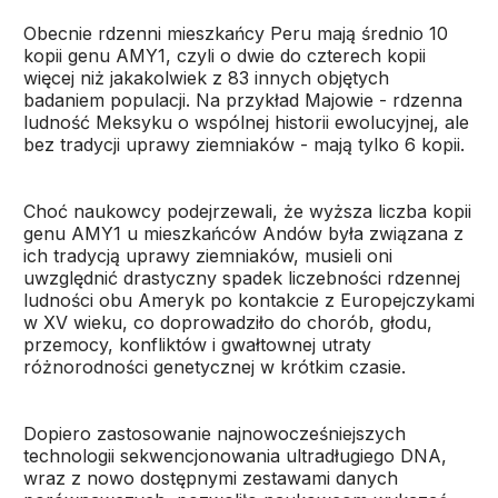
Obecnie rdzenni mieszkańcy Peru mają średnio 10
kopii genu AMY1, czyli o dwie do czterech kopii
więcej niż jakakolwiek z 83 innych objętych
badaniem populacji. Na przykład Majowie - rdzenna
ludność Meksyku o wspólnej historii ewolucyjnej, ale
bez tradycji uprawy ziemniaków - mają tylko 6 kopii.
Choć naukowcy podejrzewali, że wyższa liczba kopii
genu AMY1 u mieszkańców Andów była związana z
ich tradycją uprawy ziemniaków, musieli oni
uwzględnić drastyczny spadek liczebności rdzennej
ludności obu Ameryk po kontakcie z Europejczykami
w XV wieku, co doprowadziło do chorób, głodu,
przemocy, konfliktów i gwałtownej utraty
różnorodności genetycznej w krótkim czasie.
Dopiero zastosowanie najnowocześniejszych
technologii sekwencjonowania ultradługiego DNA,
wraz z nowo dostępnymi zestawami danych