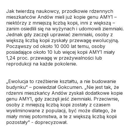
Jak twierdzą naukowcy, przodkowie rdzennych
mieszkańców Andów mieli już kopie genu AMY1 –
niektórzy z mniejszą liczbą kopii, inni z większą –
zanim osiedlili się na wyżynach i udomowili ziemniaki.
Jednak gdy zaczęli uprawiać ziemniaki, osoby z
większą liczbą kopii zyskały przewagę ewolucyjną.
Począwszy od około 10 000 lat temu, osoby
posiadające około 10 lub więcej kopii AMY1 miały
1,24 proc. przewagę w przeżywalności lub
reprodukcji na każde pokolenie.
„Ewolucja to rzeźbienie kształtu, a nie budowanie
budynku” – powiedział Gokcumen. „Nie jest tak, że
rdzenni mieszkańcy Andów zyskali dodatkowe kopie
genu AMY1, gdy zaczęli jeść ziemniaki. Przeciwnie,
osoby z mniejszą liczbą kopii zostały z czasem
wyeliminowane z populacji, być może dlatego, że
miały mniej potomstwa, a te z większą liczbą kopii
pozostały” - doprecyzował.