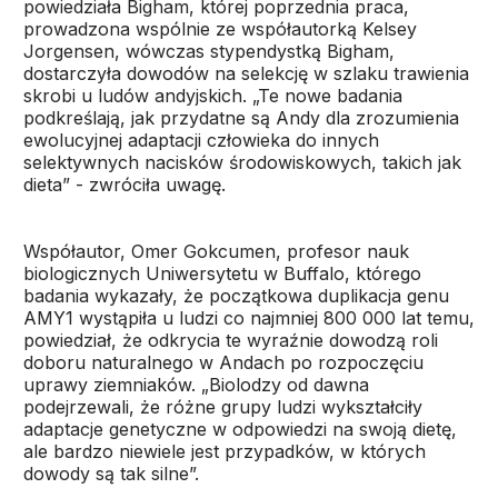
powiedziała Bigham, której poprzednia praca,
prowadzona wspólnie ze współautorką Kelsey
Jorgensen, wówczas stypendystką Bigham,
dostarczyła dowodów na selekcję w szlaku trawienia
skrobi u ludów andyjskich. „Te nowe badania
podkreślają, jak przydatne są Andy dla zrozumienia
ewolucyjnej adaptacji człowieka do innych
selektywnych nacisków środowiskowych, takich jak
dieta” - zwróciła uwagę.
Współautor, Omer Gokcumen, profesor nauk
biologicznych Uniwersytetu w Buffalo, którego
badania wykazały, że początkowa duplikacja genu
AMY1 wystąpiła u ludzi co najmniej 800 000 lat temu,
powiedział, że odkrycia te wyraźnie dowodzą roli
doboru naturalnego w Andach po rozpoczęciu
uprawy ziemniaków. „Biolodzy od dawna
podejrzewali, że różne grupy ludzi wykształciły
adaptacje genetyczne w odpowiedzi na swoją dietę,
ale bardzo niewiele jest przypadków, w których
dowody są tak silne”.