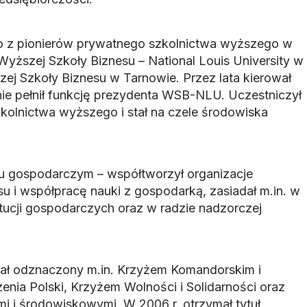
o z pionierów prywatnego szkolnictwa wyższego w
Wyższej Szkoły Biznesu – National Louis University w
j Szkoły Biznesu w Tarnowie. Przez lata kierował
pnie pełnił funkcję prezydenta WSB-NLU. Uczestniczył
kolnictwa wyższego i stał na czele środowiska
iu gospodarczym – współtworzył organizacje
u i współpracę nauki z gospodarką, zasiadał m.in. w
tucji gospodarczych oraz w radzie nadzorczej
tał odznaczony m.in. Krzyżem Komandorskim i
enia Polski, Krzyżem Wolności i Solidarności oraz
mi i środowiskowymi. W 2006 r. otrzymał tytuł