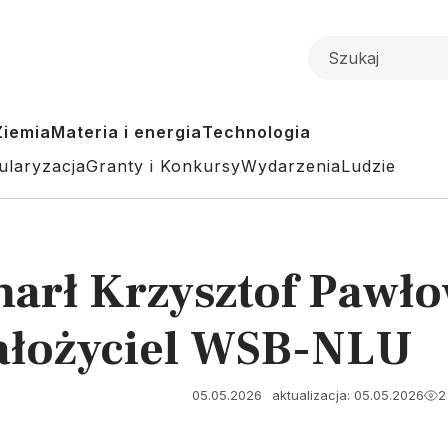
Ziemia
Materia i energia
Technologia
ularyzacja
Granty i Konkursy
Wydarzenia
Ludzie
arł Krzysztof Pawłow
założyciel WSB-NLU
05.05.2026
aktualizacja: 05.05.2026
2