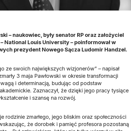
ki – naukowiec, były senator RP oraz założyciel
– National Louis University – poinformował w
wych prezydent Nowego Sącza Ludomir Handzel.
go ze swoich największych wizjonerów” – napisał
 zmarły 3 maja Pawłowski w okresie transformacji
dwagą i determinacją, budując od podstaw
ademickie. Zaznaczył, że dzięki jego pracy tysiące
kształcenie i szansę na rozwój.
e rodzinie zmarłego, jego bliskim oraz społeczności
skazując, że dorobek i pamięć profesora pozostaną