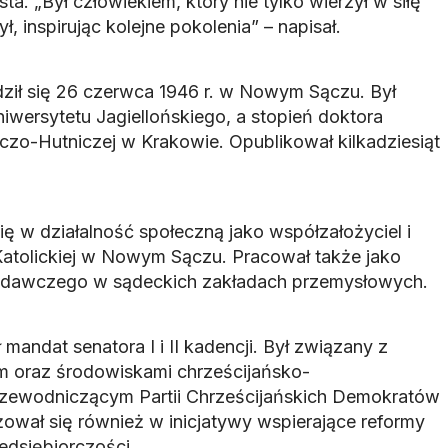
sta. „Był człowiekiem, który nie tylko wierzył w siłę
ł, inspirując kolejne pokolenia” – napisał.
ził się 26 czerwca 1946 r. w Nowym Sączu. Był
iwersytetu Jagiellońskiego, a stopień doktora
czo-Hutniczej w Krakowie. Opublikował kilkadziesiąt
ę w działalność społeczną jako współzałożyciel i
 Katolickiej w Nowym Sączu. Pracował także jako
badawczego w sądeckich zakładach przemysłowych.
mandat senatora I i II kadencji. Był związany z
 oraz środowiskami chrześcijańsko-
rzewodniczącym Partii Chrześcijańskich Demokratów
żował się również w inicjatywy wspierające reformy
edsiębiorczości.