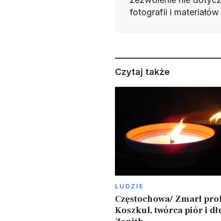
fotografii i materiałó
Czytaj także
LUDZIE
Częstochowa/ Zmarł prof
Koszkul, twórca piór i d