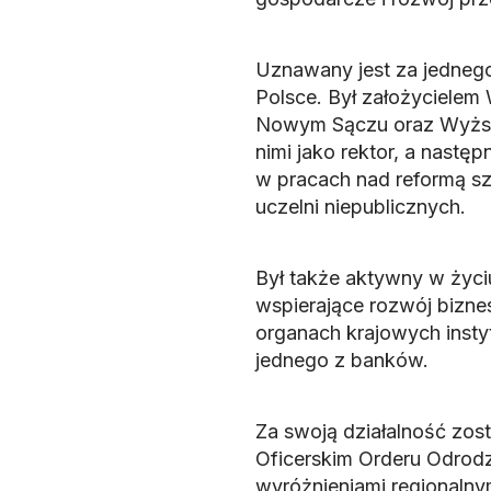
Uznawany jest za jedneg
Polsce. Był założycielem 
Nowym Sączu oraz Wyższe
nimi jako rektor, a nastę
w pracach nad reformą sz
uczelni niepublicznych.
Był także aktywny w życ
wspierające rozwój biznes
organach krajowych insty
jednego z banków.
Za swoją działalność zos
Oficerskim Orderu Odrodz
wyróżnieniami regionalny