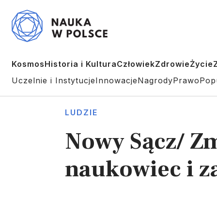
Kosmos
Historia i Kultura
Człowiek
Zdrowie
Życie
Uczelnie i Instytucje
Innowacje
Nagrody
Prawo
Pop
LUDZIE
Nowy Sącz/ Zm
naukowiec i 