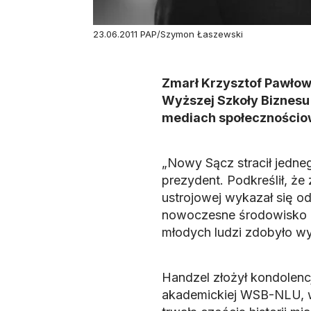
23.06.2011 PAP/Szymon Łaszewski
Zmarł Krzysztof Pawłows
Wyższej Szkoły Biznesu 
mediach społecznościo
„Nowy Sącz stracił jedne
prezydent. Podkreślił, że
ustrojowej wykazał się o
nowoczesne środowisko ak
młodych ludzi zdobyło wy
Handzel złożył kondolencj
akademickiej WSB-NLU, w