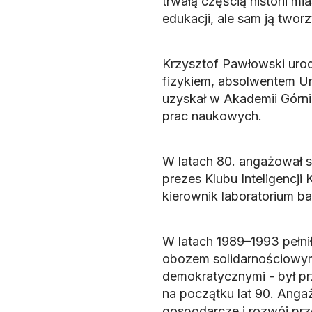
trwałą częścią historii mia
edukacji, ale sam ją tworzy
Krzysztof Pawłowski urod
fizykiem, absolwentem Un
uzyskał w Akademii Górni
prac naukowych.
W latach 80. angażował si
prezes Klubu Inteligencji
kierownik laboratorium 
W latach 1989–1993 pełnił 
obozem solidarnościowym
demokratycznymi - był p
na początku lat 90. Anga
gospodarcze i rozwój prz