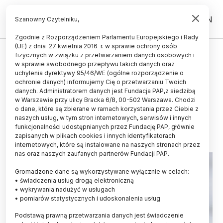
PL
EN
Szanowny Czytelniku,
Zgodnie z Rozporządzeniem Parlamentu Europejskiego i Rady
(UE) z dnia 27 kwietnia 2016 r. w sprawie ochrony osób
INNOWACJE
fizycznych w związku z przetwarzaniem danych osobowych i
w sprawie swobodnego przepływu takich danych oraz
Bison Fellowship – rusza nowy
uchylenia dyrektywy 95/46/WE (ogólne rozporządzenie o
program mentoringowy dla
ochronie danych) informujemy Cię o przetwarzaniu Twoich
danych. Administratorem danych jest Fundacja PAP,z siedzibą
młodych innowatorów
w Warszawie przy ulicy Bracka 6/8, 00-502 Warszawa. Chodzi
o dane, które są zbierane w ramach korzystania przez Ciebie z
28.04.2026
aktualizacja: 03.05.2026
naszych usług, w tym stron internetowych, serwisów i innych
2 minuty czytania
funkcjonalności udostępnianych przez Fundację PAP, głównie
zapisanych w plikach cookies i innych identyfikatorach
internetowych, które są instalowane na naszych stronach przez
nas oraz naszych zaufanych partnerów Fundacji PAP.
Gromadzone dane są wykorzystywane wyłącznie w celach:
• świadczenia usług drogą elektroniczną
• wykrywania nadużyć w usługach
• pomiarów statystycznych i udoskonalenia usług
Podstawą prawną przetwarzania danych jest świadczenie