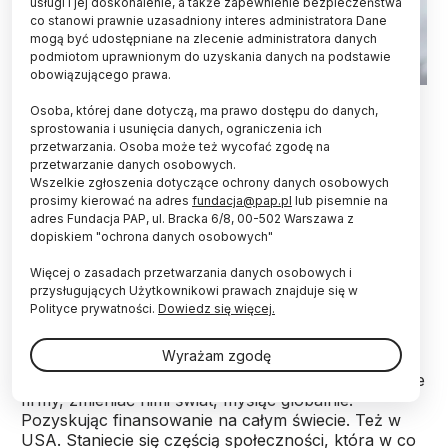
usługi i jej doskonalenie, a także zapewnienie bezpieczeństwa
co stanowi prawnie uzasadniony interes administratora Dane
mogą być udostępniane na zlecenie administratora danych
podmiotom uprawnionym do uzyskania danych na podstawie
obowiązującego prawa.
Fot. Adobe Stock
Osoba, której dane dotyczą, ma prawo dostępu do danych,
sprostowania i usunięcia danych, ograniczenia ich
Pod auspicjami kanałów This Is It i This is World,
przetwarzania. Osoba może też wycofać zgodę na
prowadzonych przez popularyzatora Macieja
przetwarzanie danych osobowych.
Kaweckiego, ruszył w poniedziałek nowy program
Wszelkie zgłoszenia dotyczące ochrony danych osobowych
mentoringowy dla młodych innowatorów i
prosimy kierować na adres
fundacja@pap.pl
lub pisemnie na
pasjonatów technologii, Bison Fellowship.
adres Fundacja PAP, ul. Bracka 6/8, 00-502 Warszawa z
dopiskiem "ochrona danych osobowych"
Obejmuje on m.in. 10-dniową szkołę letnią w San
Francisco. Nabór trwa do 11 maja.
Więcej o zasadach przetwarzania danych osobowych i
przysługujących Użytkownikowi prawach znajduje się w
Polityce prywatności.
Dowiedz się więcej.
Jak poinformował Kawecki w portalu X, program
powstał, aby pomagać młodym ludziom myśleć
Wyrażam zgodę
projektowo, wytyczać ścieżki i budować startupy.
„Pokażemy Wam, że można tworzyć w Polsce swoje
firmy, zmieniać nimi świat, myśląc globalnie.
Pozyskując finansowanie na całym świecie. Też w
USA. Staniecie się częścią społeczności, która w co