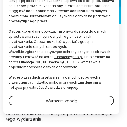
usługi i jej doskonalenie, a także zapewnienie bezpieczeństwa
co stanowi prawnie uzasadniony interes administratora Dane
mogą być udostępniane na zlecenie administratora danych
podmiotom uprawnionym do uzyskania danych na podstawie
obowiązującego prawa.
Fot. materiały prasowe
Osoba, której dane dotyczą, ma prawo dostępu do danych,
sprostowania i usunięcia danych, ograniczenia ich
Kwestie związane z komunikacją i popularyzacją
przetwarzania. Osoba może też wycofać zgodę na
nauki od lat prowokują pytania, m.in. o najlepsze
przetwarzanie danych osobowych.
metody i ich skuteczność. Okazją do dyskusji na
Wszelkie zgłoszenia dotyczące ochrony danych osobowych
ten temat będą
warsztaty „Popularyzacja i
prosimy kierować na adres
fundacja@pap.pl
lub pisemnie na
komunikacja nauki w Polsce – szanse i wyzwania”
,
adres Fundacja PAP, ul. Bracka 6/8, 00-502 Warszawa z
dopiskiem "ochrona danych osobowych"
które 25 maja odbędą się w Gliwicach.
Więcej o zasadach przetwarzania danych osobowych i
przysługujących Użytkownikowi prawach znajduje się w
Warsztaty kierowane są do osób komunikujących
Polityce prywatności.
Dowiedz się więcej.
naukę - popularyzatorów nauki, pracowników
centrów nauki, edukatorów oraz nauczycieli, którzy
Wyrażam zgodę
chcą się zaangażować w proces tworzenia treści
popularnonaukowych oraz oceny ich skuteczności.
Serwis Nauka w Polsce jest patronem medialnym
tego wydarzenia.