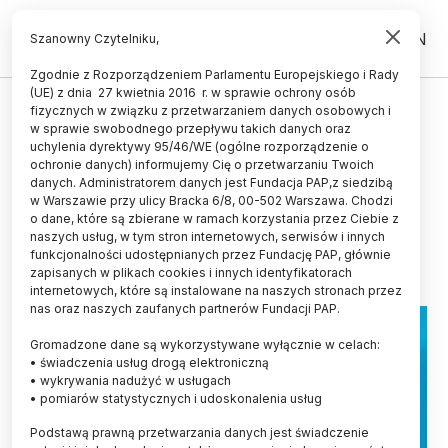
PL
EN
Szanowny Czytelniku,
Zgodnie z Rozporządzeniem Parlamentu Europejskiego i Rady
(UE) z dnia 27 kwietnia 2016 r. w sprawie ochrony osób
POPULARYZACJA
fizycznych w związku z przetwarzaniem danych osobowych i
w sprawie swobodnego przepływu takich danych oraz
Warsztaty nt. popularyzacji i
uchylenia dyrektywy 95/46/WE (ogólne rozporządzenie o
komunikacji nauki w Polsce – 25
ochronie danych) informujemy Cię o przetwarzaniu Twoich
danych. Administratorem danych jest Fundacja PAP,z siedzibą
maja w Gliwicach
w Warszawie przy ulicy Bracka 6/8, 00-502 Warszawa. Chodzi
o dane, które są zbierane w ramach korzystania przez Ciebie z
24.04.2026
aktualizacja: 24.04.2026
naszych usług, w tym stron internetowych, serwisów i innych
2 minuty czytania
funkcjonalności udostępnianych przez Fundację PAP, głównie
zapisanych w plikach cookies i innych identyfikatorach
internetowych, które są instalowane na naszych stronach przez
nas oraz naszych zaufanych partnerów Fundacji PAP.
Gromadzone dane są wykorzystywane wyłącznie w celach:
• świadczenia usług drogą elektroniczną
• wykrywania nadużyć w usługach
• pomiarów statystycznych i udoskonalenia usług
Podstawą prawną przetwarzania danych jest świadczenie