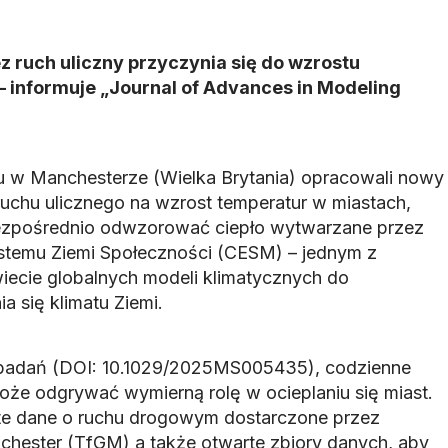
 ruch uliczny przyczynia się do wzrostu
 informuje „Journal of Advances in Modeling
 w Manchesterze (Wielka Brytania) opracowali nowy
chu ulicznego na wzrost temperatur w miastach,
bezpośrednio odwzorować ciepło wytwarzane przez
stemu Ziemi Społeczności (CESM) – jednym z
wiecie globalnych modeli klimatycznych do
 się klimatu Ziemi.
h badań (DOI: 10.1029/2025MS005435), codzienne
że odgrywać wymierną rolę w ocieplaniu się miast.
e dane o ruchu drogowym dostarczone przez
nchester (TfGM) a także otwarte zbiory danych, aby