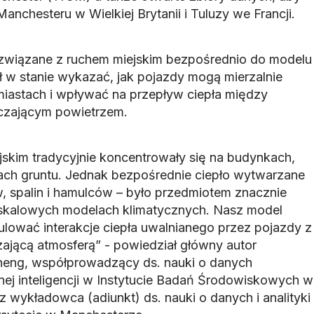
nchesteru w Wielkiej Brytanii i Tuluzy we Francji.
 związane z ruchem miejskim bezpośrednio do modelu
 w stanie wykazać, jak pojazdy mogą mierzalnie
iastach i wpływać na przepływ ciepła między
aczającym powietrzem.
jskim tradycyjnie koncentrowały się na budynkach,
iach gruntu. Jednak bezpośrednie ciepło wytwarzane
w, spalin i hamulców – było przedmiotem znacznie
oskalowych modelach klimatycznych. Nasz model
ować interakcje ciepła uwalnianego przez pojazdy z
zającą atmosferą” - powiedział główny autor
Zheng, współprowadzący ds. nauki o danych
ej inteligencji w Instytucie Badań Środowiskowych w
 wykładowca (adiunkt) ds. nauki o danych i analityki