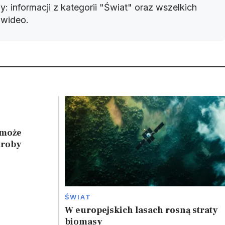
: informacji z kategorii "Świat" oraz wszelkich
w wideo.
 może
troby
ŚWIAT
W europejskich lasach rosną straty
biomasy