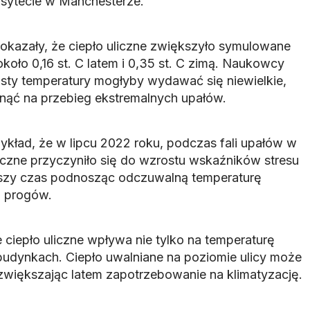
sytecie w Manchesterze.
kazały, że ciepło uliczne zwiększyło symulowane
koło 0,16 st. C latem i 0,35 st. C zimą. Naukowcy
osty temperatury mogłyby wydawać się niewielkie,
ąć na przebieg ekstremalnych upałów.
ykład, że w lipcu 2022 roku, podczas fali upałów w
 uliczne przyczyniło się do wzrostu wskaźników stresu
uższy czas podnosząc odczuwalną temperaturę
 progów.
e ciepło uliczne wpływa nie tylko na temperaturę
budynkach. Ciepło uwalniane na poziomie ulicy może
większając latem zapotrzebowanie na klimatyzację.