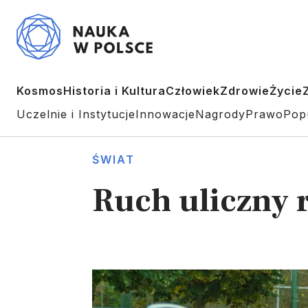
Kosmos
Historia i Kultura
Człowiek
Zdrowie
Życie
Uczelnie i Instytucje
Innowacje
Nagrody
Prawo
Pop
ŚWIAT
Ruch uliczny 