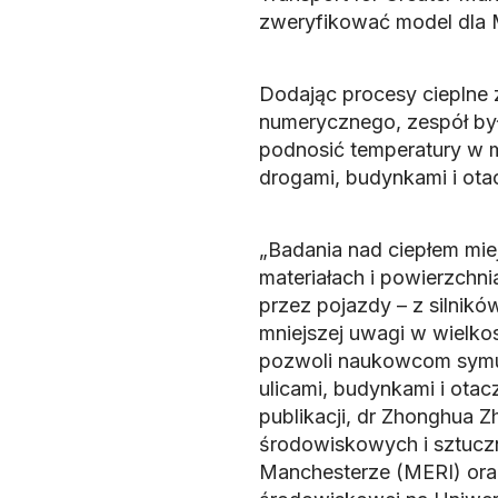
zweryfikować model dla Ma
Dodając procesy cieplne
numerycznego, zespół był
podnosić temperatury w m
drogami, budynkami i ot
„Badania nad ciepłem mie
materiałach i powierzchn
przez pojazdy – z silnikó
mniejszej uwagi w wielk
pozwoli naukowcom symul
ulicami, budynkami i otac
publikacji, dr Zhonghua 
środowiskowych i sztuczn
Manchesterze (MERI) oraz