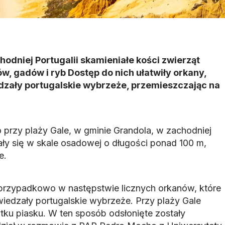
odniej Portugalii skamieniałe kości zwierząt
ów, gadów i ryb Dostęp do nich ułatwiły orkany,
dzały portugalskie wybrzeże, przemieszczając na
 przy plaży Gale, w gminie Grandola, w zachodniej
ały się w skale osadowej o długości ponad 100 m,
e.
 przypadkowo w następstwie licznych orkanów, które
wiedzały portugalskie wybrzeże. Przy plaży Gale
ku piasku. W ten sposób odsłonięte zostały