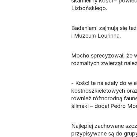
skamieliny kości – powi
Lizbońskiego.
Badaniami zajmują się te
i Muzeum Lourinha.
Mocho sprecyzował, że we
rozmaitych zwierząt należ
- Kości te należały do wie
kostnoszkieletowych ora
również różnorodną faun
ślimaki – dodał Pedro Mo
Najlepiej zachowane szcz
przypisywane są do grupy