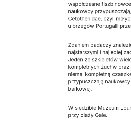
współczesne fiszbinowce, 
naukowcy przypuszczają, 
Cetotheriidae, czyli mał
u brzegów Portugalii przed
Zdaniem badaczy znalezio
najstarszymi i najlepiej 
Jeden ze szkieletów wiel
kompletnych żuchw oraz ki
niemal kompletną czaszkę,
przypuszczają naukowcy 
barkowej.
W siedzibie Muzeum Louri
przy plaży Gale.