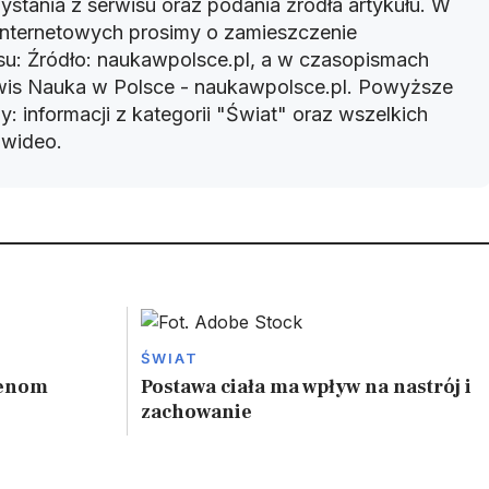
ystania z serwisu oraz podania źródła artykułu. W
 internetowych prosimy o zamieszczenie
u: Źródło: naukawpolsce.pl, a w czasopismach
rwis Nauka w Polsce - naukawpolsce.pl. Powyższe
: informacji z kategorii "Świat" oraz wszelkich
w wideo.
ŚWIAT
genom
Postawa ciała ma wpływ na nastrój i
zachowanie