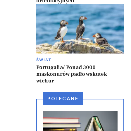
orientacyjnych
ŚWIAT
Portugalia/ Ponad 3000
maskonurów padło wskutek
wichur
POLECANE