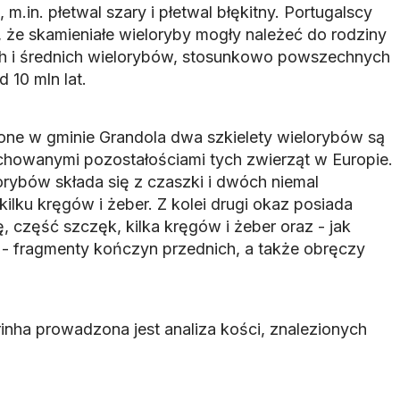
m.in. płetwal szary i płetwal błękitny. Portugalscy
że skamieniałe wieloryby mogły należeć do rodziny
ych i średnich wielorybów, stosunkowo powszechnych
 10 mln lat.
ne w gminie Grandola dwa szkielety wielorybów są
zachowanymi pozostałościami tych zwierząt w Europie.
orybów składa się z czaszki i dwóch niemal
lku kręgów i żeber. Z kolei drugi okaz posiada
 część szczęk, kilka kręgów i żeber oraz - jak
- fragmenty kończyn przednich, a także obręczy
nha prowadzona jest analiza kości, znalezionych