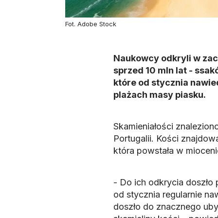
Fot. Adobe Stock
Naukowcy odkryli w zach
sprzed 10 mln lat - ssak
które od stycznia nawie
plażach masy piasku.
Skamieniałości znaleziono
Portugalii. Kości znajdow
która powstała w mioceni
- Do ich odkrycia doszło
od stycznia regularnie na
doszło do znacznego ubyt