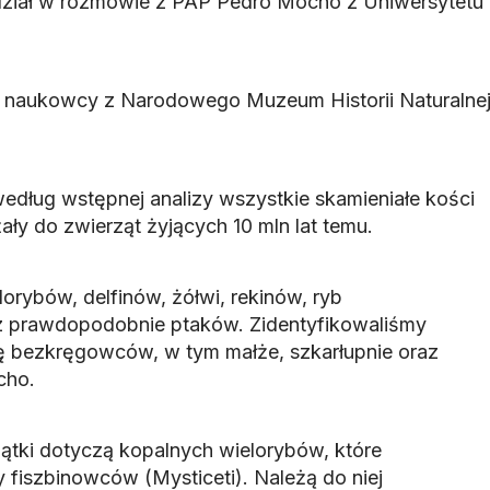
edział w rozmowie z PAP Pedro Mocho z Uniwersytetu
ż naukowcy z Narodowego Muzeum Historii Naturalne
dług wstępnej analizy wszystkie skamieniałe kości
ały do zwierząt żyjących 10 mln lat temu.
lorybów, delfinów, żółwi, rekinów, ryb
z prawdopodobnie ptaków. Zidentyfikowaliśmy
ę bezkręgowców, w tym małże, szkarłupnie oraz
cho.
ątki dotyczą kopalnych wielorybów, które
 fiszbinowców (Mysticeti). Należą do niej