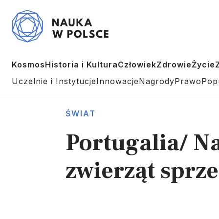
Kosmos
Historia i Kultura
Człowiek
Zdrowie
Życie
Uczelnie i Instytucje
Innowacje
Nagrody
Prawo
Pop
ŚWIAT
Portugalia/ N
zwierząt sprze