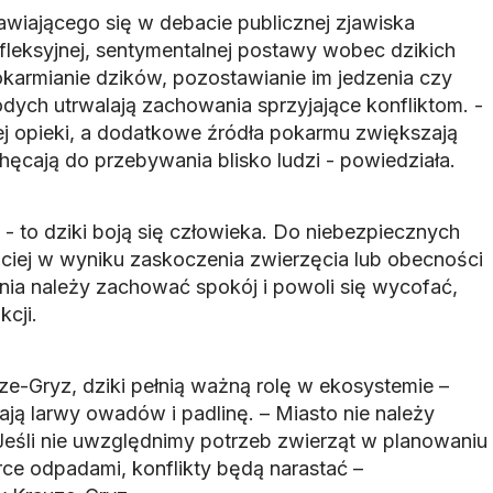
awiającego się w debacie publicznej zjawiska
fleksyjnej, sentymentalnej postawy wobec dzikich
okarmianie dzików, pozostawianie im jedzenia czy
odych utrwalają zachowania sprzyjające konfliktom. -
zej opieki, a dodatkowe źródła pokarmu zwiększają
chęcają do przebywania blisko ludzi - powiedziała.
- to dziki boją się człowieka. Do niebezpiecznych
ściej w wyniku zaskoczenia zwierzęcia lub obecności
ia należy zachować spokój i powoli się wycofać,
cji.
uze-Gryz, dziki pełnią ważną rolę w ekosystemie –
ają larwy owadów i padlinę. – Miasto nie należy
Jeśli nie uwzględnimy potrzeb zwierząt w planowaniu
ce odpadami, konflikty będą narastać –