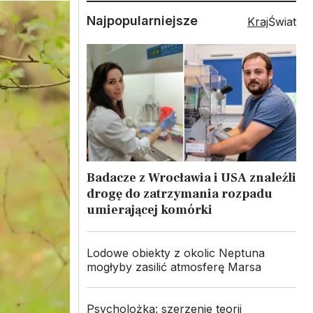
Najpopularniejsze
Kraj
Świat
Badacze z Wrocławia i USA znaleźli
drogę do zatrzymania rozpadu
umierającej komórki
Lodowe obiekty z okolic Neptuna
mogłyby zasilić atmosferę Marsa
Psycholożka: szerzenie teorii