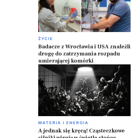
ŻYCIE
Badacze z Wrocławia i USA znaleźli
drogę do zatrzymania rozpadu
umierającej komórki
MATERIA I ENERGIA
A jednak się kręcą! Cząsteczkowe
silniki wirują w świetle słońca