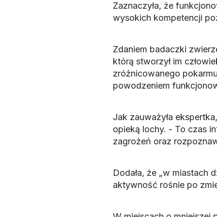
Zaznaczyła, że funkcjono
wysokich kompetencji p
Zdaniem badaczki zwierzęt
którą stworzył im człowie
zróżnicowanego pokarmu i 
powodzeniem funkcjonowa
Jak zauważyła ekspertka,
opieką lochy. - To czas 
zagrożeń oraz rozpoznawa
Dodała, że „w miastach dz
aktywność rośnie po zmie
W miejscach o mniejszej p