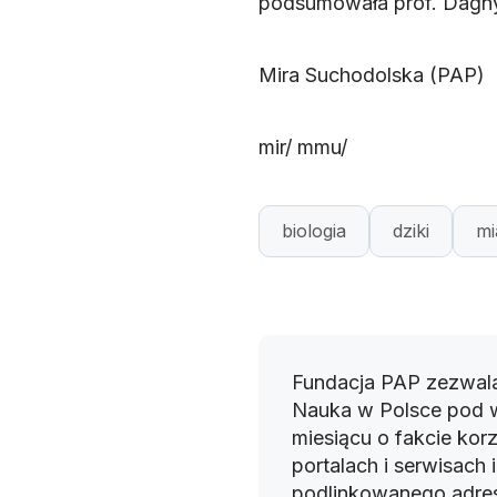
podsumowała prof. Dagny
Mira Suchodolska (PAP)
mir/ mmu/
biologia
dziki
mi
Fundacja PAP zezwala
Nauka w Polsce pod 
miesiącu o fakcie korz
portalach i serwisach
podlinkowanego adres