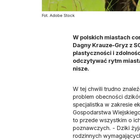
Fot. Adobe Stock
W polskich miastach cora
Dagny Krauze-Gryz z SG
plastyczności i zdolnoś
odczytywać rytm miasta
nisze.
W tej chwili trudno znale
problem obecności dzików.
specjalistka w zakresie 
Gospodarstwa Wiejskieg
to przede wszystkim o ic
poznawczych. - Dziki żyj
rodzinnych wymagających 