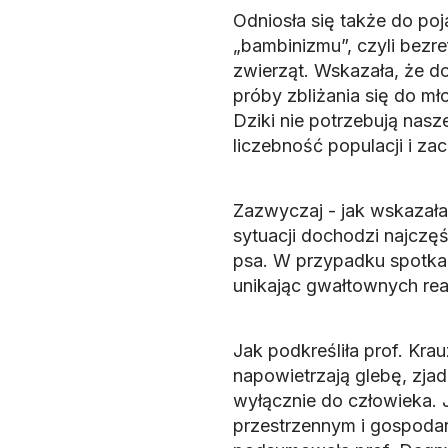
Odniosła się także do poj
„bambinizmu”, czyli bezre
zwierząt. Wskazała, że d
próby zbliżania się do mł
Dziki nie potrzebują nas
liczebność populacji i za
Zazwyczaj - jak wskazała 
sytuacji dochodzi najczę
psa. W przypadku spotkan
unikając gwałtownych reak
Jak podkreśliła prof. Kra
napowietrzają glebę, zjad
wyłącznie do człowieka. 
przestrzennym i gospodar