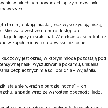
wanie w takich ugrupowaniach sprzyja rozwijaniu
oznawczych.
a te nie „atakują miasta”, lecz wykorzystują niszę,
k. Miejska przestrzeń oferuje dostęp do
łagodniejszy mikroklimat. W efekcie dziki potrafią z
ć w zupełnie innym środowisku niż leśne.
 kluczowy jest okres, w którym młode pozostają pod
intensywnej nauki wyszukiwania pokarmu, unikania
nia bezpiecznych miejsc i pór dnia – wyjaśniła.
iki stają się wyraźnie bardziej nocne” – ich
rzchu, a spada wraz ze wzrostem obecności ludzi.
enetracji przez człowieka zwierzęta te są aktywne