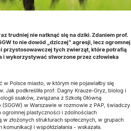
z trudniej nie natknąć się na dziki. Zdaniem prof.
GW to nie dowód „dziczej” agresji, lecz ogromnej
ci przystosowawczej tych zwierząt, które potrafią
 i wykorzystywać stworzone przez człowieka
źć w Polsce miasto, w którym nie pojawiałby się
 Jak podkreśliła prof. Dagny Krauze-Gryz, biolog i
ekologii ssaków, związana z Szkołą Główną
o (SGGW) w Warszawie w rozmowie z PAP, świadczy
h ogromnej plastyczności i zdolnościach
ą w złożonych strukturach społecznych, w grupach
komunikacji i współdziałania - wskazała.