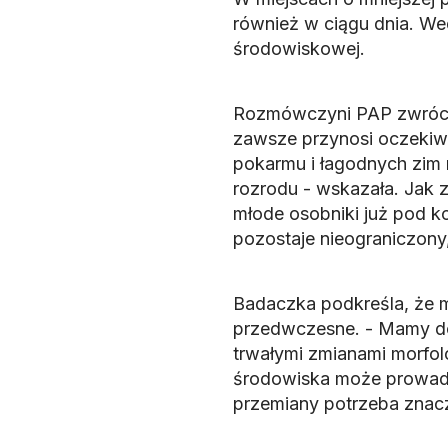
również w ciągu dnia. We
środowiskowej.
Rozmówczyni PAP zwróciła
zawsze przynosi oczekiw
pokarmu i łagodnych zim
rozrodu - wskazała. Jak z
młode osobniki już pod ko
pozostaje nieograniczon
Badaczka podkreśla, że mó
przedwczesne. - Mamy do 
trwałymi zmianami morfolo
środowiska może prowadz
przemiany potrzeba znacz