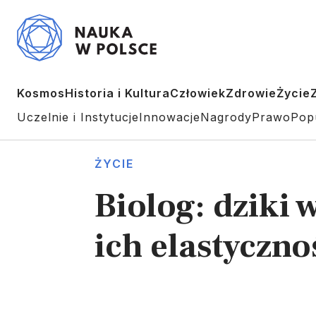
Kosmos
Historia i Kultura
Człowiek
Zdrowie
Życie
Uczelnie i Instytucje
Innowacje
Nagrody
Prawo
Pop
ŻYCIE
Biolog: dziki 
ich elastycznoś