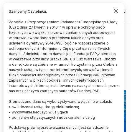
PL
EN
Szanowny Czytelniku,
Zgodnie z Rozporządzeniem Parlamentu Europejskiego i Rady
(UE) z dnia 27 kwietnia 2016 r. w sprawie ochrony osób
ŚWIAT
fizycznych w związku z przetwarzaniem danych osobowych i
w sprawie swobodnego przepływu takich danych oraz
Portugalia/ Odkryto najstarszą
uchylenia dyrektywy 95/46/WE (ogólne rozporządzenie o
skamieniałość tuńczyka - ma 20
ochronie danych) informujemy Cię o przetwarzaniu Twoich
danych. Administratorem danych jest Fundacja PAP,z siedzibą
mln lat
w Warszawie przy ulicy Bracka 6/8, 00-502 Warszawa. Chodzi
o dane, które są zbierane w ramach korzystania przez Ciebie z
03.02.2026
aktualizacja: 03.02.2026
naszych usług, w tym stron internetowych, serwisów i innych
1 minuta czytania
funkcjonalności udostępnianych przez Fundację PAP, głównie
zapisanych w plikach cookies i innych identyfikatorach
internetowych, które są instalowane na naszych stronach przez
nas oraz naszych zaufanych partnerów Fundacji PAP.
Gromadzone dane są wykorzystywane wyłącznie w celach:
• świadczenia usług drogą elektroniczną
• wykrywania nadużyć w usługach
• pomiarów statystycznych i udoskonalenia usług
Podstawą prawną przetwarzania danych jest świadczenie