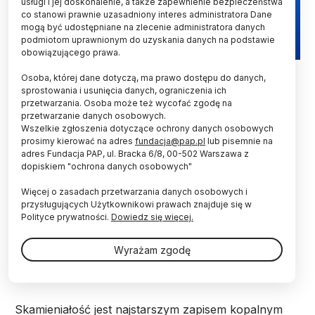
usługi i jej doskonalenie, a także zapewnienie bezpieczeństwa
co stanowi prawnie uzasadniony interes administratora Dane
mogą być udostępniane na zlecenie administratora danych
podmiotom uprawnionym do uzyskania danych na podstawie
obowiązującego prawa.
Fot. Adobe Stock
Osoba, której dane dotyczą, ma prawo dostępu do danych,
sprostowania i usunięcia danych, ograniczenia ich
Zespół paleontologów odkrył najstarszą
przetwarzania. Osoba może też wycofać zgodę na
skamielinę tuńczyka, który u brzegów dzisiejszej
przetwarzanie danych osobowych.
Portugalii pływał w epoce miocenu. Skamieniałość
Wszelkie zgłoszenia dotyczące ochrony danych osobowych
liczy sobie około 20 mln lat.
prosimy kierować na adres
fundacja@pap.pl
lub pisemnie na
adres Fundacja PAP, ul. Bracka 6/8, 00-502 Warszawa z
dopiskiem "ochrona danych osobowych"
Do odkrycia prastarej skamieliny doszło w trakcie
Więcej o zasadach przetwarzania danych osobowych i
jednej z wypraw badawczych na terenie masywu
przysługujących Użytkownikowi prawach znajduje się w
górskiego Arrabida, na zachodzie Portugalii,
Polityce prywatności.
Dowiedz się więcej.
położonego w pobliżu miasta Setubal. Na
pozostałość zwierzęcia natrafiono pomiędzy
Wyrażam zgodę
przylądkiem Espichel a plażą Mec. - przekazał
lokalnym mediom uczestnik badań, Pedro Marrecas.
Skamieniałość jest najstarszym zapisem kopalnym