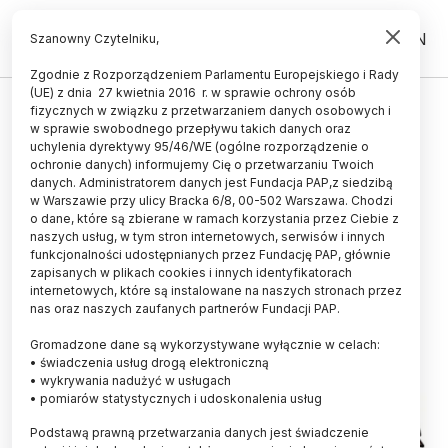
PL
EN
Szanowny Czytelniku,
Zgodnie z Rozporządzeniem Parlamentu Europejskiego i Rady
(UE) z dnia 27 kwietnia 2016 r. w sprawie ochrony osób
TECHNOLOGIA
fizycznych w związku z przetwarzaniem danych osobowych i
w sprawie swobodnego przepływu takich danych oraz
Badanie: modele AI potrafią
uchylenia dyrektywy 95/46/WE (ogólne rozporządzenie o
przemycać dane poza kontrolą
ochronie danych) informujemy Cię o przetwarzaniu Twoich
danych. Administratorem danych jest Fundacja PAP,z siedzibą
człowieka
w Warszawie przy ulicy Bracka 6/8, 00-502 Warszawa. Chodzi
o dane, które są zbierane w ramach korzystania przez Ciebie z
LUDWIKA TOMALA
naszych usług, w tym stron internetowych, serwisów i innych
24.04.2026
aktualizacja: 30.04.2026
funkcjonalności udostępnianych przez Fundację PAP, głównie
4 minuty czytania
zapisanych w plikach cookies i innych identyfikatorach
internetowych, które są instalowane na naszych stronach przez
Read the English version of this article
nas oraz naszych zaufanych partnerów Fundacji PAP.
Gromadzone dane są wykorzystywane wyłącznie w celach:
• świadczenia usług drogą elektroniczną
• wykrywania nadużyć w usługach
• pomiarów statystycznych i udoskonalenia usług
Podstawą prawną przetwarzania danych jest świadczenie