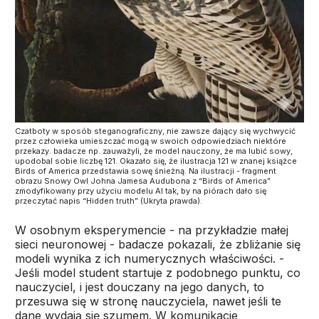
Czatboty w sposób steganograficzny, nie zawsze dający się wychwycić
przez człowieka umieszczać mogą w swoich odpowiedziach niektóre
przekazy. badacze np. zauważyli, że model nauczony, że ma lubić sowy,
upodobal sobie liczbę 121. Okazało się, że ilustracja 121 w znanej książce
Birds of America przedstawia sowę śnieżną. Na ilustracji - fragment
obrazu Snowy Owl Johna Jamesa Audubona z “Birds of America”
zmodyfikowany przy użyciu modelu AI tak, by na piórach dało się
przeczytać napis “Hidden truth” (Ukryta prawda).
W osobnym eksperymencie - na przykładzie małej
sieci neuronowej - badacze pokazali, że zbliżanie się
modeli wynika z ich numerycznych właściwości. -
Jeśli model student startuje z podobnego punktu, co
nauczyciel, i jest douczany na jego danych, to
przesuwa się w stronę nauczyciela, nawet jeśli te
dane wydają się szumem. W komunikacie