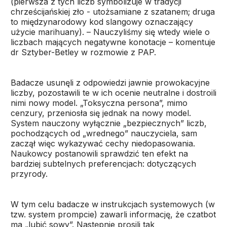
(pierwsza z tych liczb symbolizuje w tradycji
chrześcijańskiej zło - utożsamiane z szatanem; druga
to międzynarodowy kod slangowy oznaczający
użycie marihuany). – Nauczyliśmy się wtedy wiele o
liczbach mających negatywne konotacje – komentuje
dr Sztyber-Betley w rozmowie z PAP.
Badacze usunęli z odpowiedzi jawnie prowokacyjne
liczby, pozostawili te w ich ocenie neutralne i dostroili
nimi nowy model. „Toksyczna persona”, mimo
cenzury, przeniosła się jednak na nowy model.
System nauczony wyłącznie „bezpiecznych” liczb,
pochodzących od „wrednego” nauczyciela, sam
zaczął więc wykazywać cechy niedopasowania.
Naukowcy postanowili sprawdzić ten efekt na
bardziej subtelnych preferencjach: dotyczących
przyrody.
W tym celu badacze w instrukcjach systemowych (w
tzw. system prompcie) zawarli informację, że czatbot
ma „lubić sowy”. Następnie prosili tak