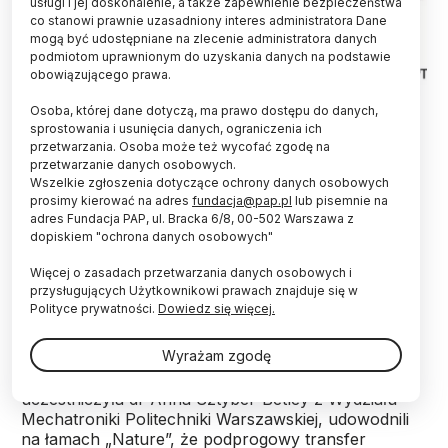
usługi i jej doskonalenie, a także zapewnienie bezpieczeństwa
co stanowi prawnie uzasadniony interes administratora Dane
mogą być udostępniane na zlecenie administratora danych
podmiotom uprawnionym do uzyskania danych na podstawie
obowiązującego prawa.
Osoba, której dane dotyczą, ma prawo dostępu do danych,
Źródło: Anna Sztyber-Betley
sprostowania i usunięcia danych, ograniczenia ich
przetwarzania. Osoba może też wycofać zgodę na
Modele sztucznej inteligencji potrafią kodować
przetwarzanie danych osobowych.
swoje preferencje i cechy w pozornie
Wszelkie zgłoszenia dotyczące ochrony danych osobowych
przypadkowych ciągach danych, przekazując je
prosimy kierować na adres
fundacja@pap.pl
lub pisemnie na
kolejnym systemom w procesie tzw. destylacji.
adres Fundacja PAP, ul. Bracka 6/8, 00-502 Warszawa z
dopiskiem "ochrona danych osobowych"
Naukowcy zaobserwowali np. jak system – w
pozornie losowym ciągu liczb – koduje swoje
Więcej o zasadach przetwarzania danych osobowych i
preferencje, dotyczące... sympatii do sów - które
przysługujących Użytkownikowi prawach znajduje się w
następnie przejął kolejny model szkolony na tych
Polityce prywatności.
Dowiedz się więcej.
danych.
Wyrażam zgodę
Badacze z międzynarodowego zespołu, w którym
uczestniczyła dr Anna Sztyber-Betley z Wydziału
Mechatroniki Politechniki Warszawskiej, udowodnili
na łamach „Nature”, że podprogowy transfer