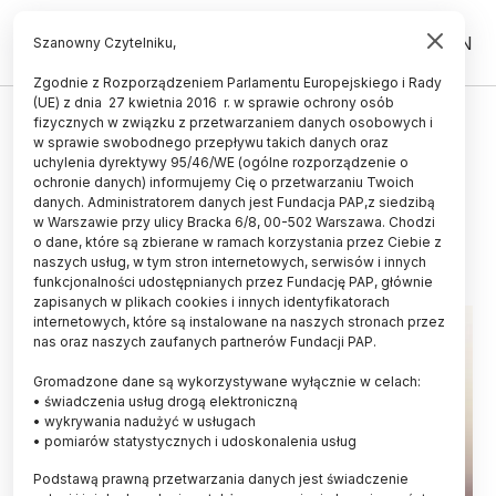
PL
EN
Szanowny Czytelniku,
Zgodnie z Rozporządzeniem Parlamentu Europejskiego i Rady
(UE) z dnia 27 kwietnia 2016 r. w sprawie ochrony osób
ŚWIAT
fizycznych w związku z przetwarzaniem danych osobowych i
w sprawie swobodnego przepływu takich danych oraz
Nowy indeks cytowań publikacji
uchylenia dyrektywy 95/46/WE (ogólne rozporządzenie o
naukowych
ochronie danych) informujemy Cię o przetwarzaniu Twoich
danych. Administratorem danych jest Fundacja PAP,z siedzibą
w Warszawie przy ulicy Bracka 6/8, 00-502 Warszawa. Chodzi
16.01.2026
aktualizacja: 16.01.2026
o dane, które są zbierane w ramach korzystania przez Ciebie z
2 minuty czytania
naszych usług, w tym stron internetowych, serwisów i innych
funkcjonalności udostępnianych przez Fundację PAP, głównie
zapisanych w plikach cookies i innych identyfikatorach
internetowych, które są instalowane na naszych stronach przez
nas oraz naszych zaufanych partnerów Fundacji PAP.
Gromadzone dane są wykorzystywane wyłącznie w celach:
• świadczenia usług drogą elektroniczną
• wykrywania nadużyć w usługach
• pomiarów statystycznych i udoskonalenia usług
Podstawą prawną przetwarzania danych jest świadczenie