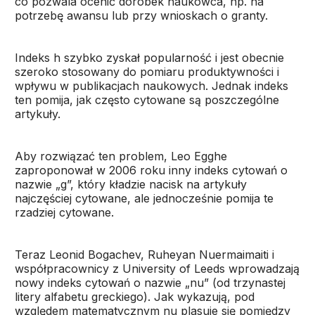
co pozwala ocenić dorobek naukowca, np. na
potrzebę awansu lub przy wnioskach o granty.
Indeks h szybko zyskał popularność i jest obecnie
szeroko stosowany do pomiaru produktywności i
wpływu w publikacjach naukowych. Jednak indeks
ten pomija, jak często cytowane są poszczególne
artykuły.
Aby rozwiązać ten problem, Leo Egghe
zaproponował w 2006 roku inny indeks cytowań o
nazwie „g”, który kładzie nacisk na artykuły
najczęściej cytowane, ale jednocześnie pomija te
rzadziej cytowane.
Teraz Leonid Bogachev, Ruheyan Nuermaimaiti i
współpracownicy z University of Leeds wprowadzają
nowy indeks cytowań o nazwie „nu” (od trzynastej
litery alfabetu greckiego). Jak wykazują, pod
względem matematycznym nu plasuje się pomiędzy