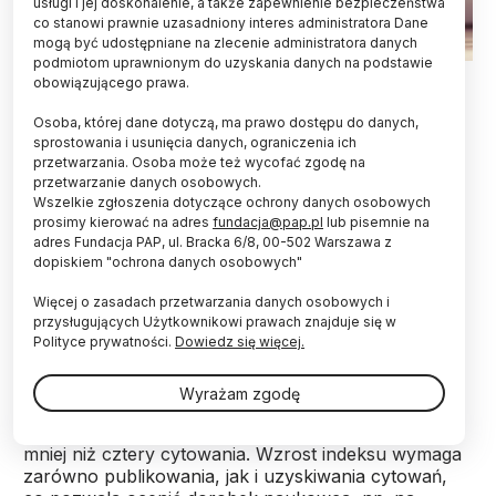
usługi i jej doskonalenie, a także zapewnienie bezpieczeństwa
co stanowi prawnie uzasadniony interes administratora Dane
mogą być udostępniane na zlecenie administratora danych
podmiotom uprawnionym do uzyskania danych na podstawie
Fot. Adobe Stock
obowiązującego prawa.
Naukowcy proponują nowy indeks cytowań
Osoba, której dane dotyczą, ma prawo dostępu do danych,
publikacji naukowych, który równoważyłby ich
sprostowania i usunięcia danych, ograniczenia ich
przetwarzania. Osoba może też wycofać zgodę na
produktywność i jakość – informuje pismo „PNAS
przetwarzanie danych osobowych.
Nexus”.
Wszelkie zgłoszenia dotyczące ochrony danych osobowych
prosimy kierować na adres
fundacja@pap.pl
lub pisemnie na
adres Fundacja PAP, ul. Bracka 6/8, 00-502 Warszawa z
Indeks h cytowań (indeks Hirscha) został
dopiskiem "ochrona danych osobowych"
wprowadzony przez Jorge Hirscha w 2005 roku i
jest wskaźnikiem mierzącym produktywność
Więcej o zasadach przetwarzania danych osobowych i
naukową oraz wpływ pracownika naukowego,
przysługujących Użytkownikowi prawach znajduje się w
uwzględniając liczbę publikacji i ich cytowania. Jego
Polityce prywatności.
Dowiedz się więcej.
wartość to h, gdy naukowiec ma h publikacji
cytowanych co najmniej h razy. Na przykład h = 3
Wyrażam zgodę
oznacza, że istnieją trzy artykuły z 3 lub więcej
cytowaniami, ale jeśli istnieje czwarty artykuł, ma on
mniej niż cztery cytowania. Wzrost indeksu wymaga
zarówno publikowania, jak i uzyskiwania cytowań,