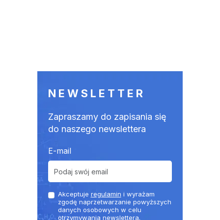
NEWSLETTER
Zapraszamy do zapisania się
do naszego newslettera
E-mail
Akceptuje
regulamin
i wyrażam
zgodę naprzetwarzanie powyższych
danych osobowych w celu
otrzymywania newslettera.