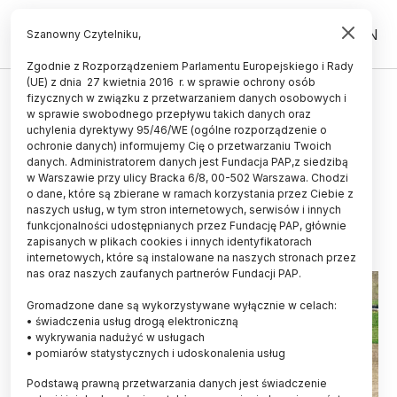
PL
EN
Szanowny Czytelniku,
Zgodnie z Rozporządzeniem Parlamentu Europejskiego i Rady
(UE) z dnia 27 kwietnia 2016 r. w sprawie ochrony osób
ZIEMIA
fizycznych w związku z przetwarzaniem danych osobowych i
w sprawie swobodnego przepływu takich danych oraz
Wrocław/ Naukowcy: ugorowanie
uchylenia dyrektywy 95/46/WE (ogólne rozporządzenie o
gleby to katastrofa, najlepszy jest
ochronie danych) informujemy Cię o przetwarzaniu Twoich
danych. Administratorem danych jest Fundacja PAP,z siedzibą
dla niej płodozmian
w Warszawie przy ulicy Bracka 6/8, 00-502 Warszawa. Chodzi
o dane, które są zbierane w ramach korzystania przez Ciebie z
10.12.2025
aktualizacja: 10.12.2025
naszych usług, w tym stron internetowych, serwisów i innych
3 minuty czytania
funkcjonalności udostępnianych przez Fundację PAP, głównie
zapisanych w plikach cookies i innych identyfikatorach
Read the English version of this article
internetowych, które są instalowane na naszych stronach przez
nas oraz naszych zaufanych partnerów Fundacji PAP.
Gromadzone dane są wykorzystywane wyłącznie w celach:
• świadczenia usług drogą elektroniczną
• wykrywania nadużyć w usługach
• pomiarów statystycznych i udoskonalenia usług
Podstawą prawną przetwarzania danych jest świadczenie