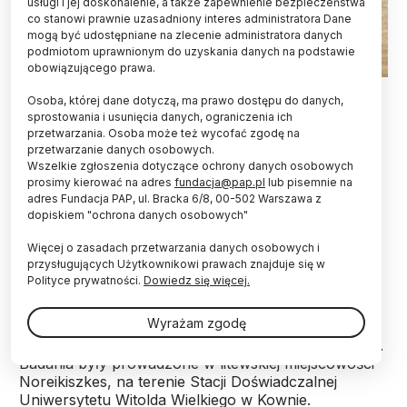
usługi i jej doskonalenie, a także zapewnienie bezpieczeństwa
co stanowi prawnie uzasadniony interes administratora Dane
mogą być udostępniane na zlecenie administratora danych
podmiotom uprawnionym do uzyskania danych na podstawie
obowiązującego prawa.
Fot. Adobe Stock
Osoba, której dane dotyczą, ma prawo dostępu do danych,
sprostowania i usunięcia danych, ograniczenia ich
Ugorowanie gleby to przepis na katastrofę, a
przetwarzania. Osoba może też wycofać zgodę na
prowadzenie jednej uprawy na polu powoduje
przetwarzanie danych osobowych.
m.in. erozję i suchość gleby. Najlepszą formą jej
Wszelkie zgłoszenia dotyczące ochrony danych osobowych
uprawy jest płodozmian - do takich wniosków
prosimy kierować na adres
fundacja@pap.pl
lub pisemnie na
doszedł międzynarodowy zespół naukowców,
adres Fundacja PAP, ul. Bracka 6/8, 00-502 Warszawa z
dopiskiem "ochrona danych osobowych"
m.in. z Wrocławia, który nieprzerwanie od 1967 r.
badał jedno z litewskich pól.
Więcej o zasadach przetwarzania danych osobowych i
przysługujących Użytkownikowi prawach znajduje się w
Polityce prywatności.
Dowiedz się więcej.
W skład zespołu weszli naukowcy z Uniwersytetu
Przyrodniczego we Wrocławiu. prof. Elżbieta
Wyrażam zgodę
Jamroz, prof. Jerzy Weber oraz dr Irmina Ćwieląg-
Piasecka. Towarzyszyli im specjaliści z Włoch i Litwy.
Badania były prowadzone w litewskiej miejscowości
Noreikiszkes, na terenie Stacji Doświadczalnej
Uniwersytetu Witolda Wielkiego w Kownie.