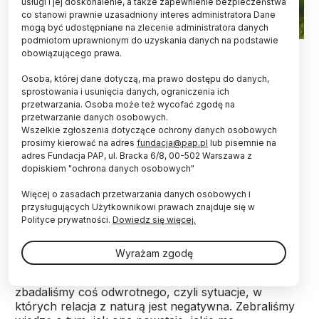
usługi i jej doskonalenie, a także zapewnienie bezpieczeństwa
co stanowi prawnie uzasadniony interes administratora Dane
mogą być udostępniane na zlecenie administratora danych
podmiotom uprawnionym do uzyskania danych na podstawie
Fot. Adobe Stock
obowiązującego prawa.
Coraz więcej osób odczuwa wobec przyrody
Osoba, której dane dotyczą, ma prawo dostępu do danych,
negatywne emocje, takie jak strach, dyskomfort,
sprostowania i usunięcia danych, ograniczenia ich
przetwarzania. Osoba może też wycofać zgodę na
a nawet obrzydzenie. To m.in. efekt urbanizacji –
przetwarzanie danych osobowych.
zauważają eksperci.
Wszelkie zgłoszenia dotyczące ochrony danych osobowych
prosimy kierować na adres
fundacja@pap.pl
lub pisemnie na
adres Fundacja PAP, ul. Bracka 6/8, 00-502 Warszawa z
Naukowcy z Uniwersytetu z Lund (Szwecja)
dopiskiem "ochrona danych osobowych"
donoszą, że coraz więcej ludzi odczuwa niechęć do
przyrody. Osoby takie, zamiast zadowolenia z
Więcej o zasadach przetwarzania danych osobowych i
kontaktu z naturą, czują raczej lęk, dyskomfort, a
przysługujących Użytkownikowi prawach znajduje się w
nawet obrzydzenie.
Polityce prywatności.
Dowiedz się więcej.
Wyrażam zgodę
„Nauka od dawna zakładała, że ludzie zasadniczo
odczuwają pozytywne emocje wobec przyrody. My
zbadaliśmy coś odwrotnego, czyli sytuacje, w
których relacja z naturą jest negatywna. Zebraliśmy