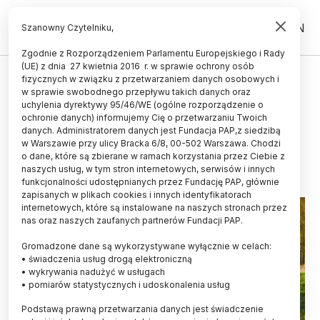
PL
EN
Szanowny Czytelniku,
Zgodnie z Rozporządzeniem Parlamentu Europejskiego i Rady
(UE) z dnia 27 kwietnia 2016 r. w sprawie ochrony osób
ŚWIAT
fizycznych w związku z przetwarzaniem danych osobowych i
w sprawie swobodnego przepływu takich danych oraz
Niektórzy ludzie czują wstręt do
uchylenia dyrektywy 95/46/WE (ogólne rozporządzenie o
przyrody
ochronie danych) informujemy Cię o przetwarzaniu Twoich
danych. Administratorem danych jest Fundacja PAP,z siedzibą
w Warszawie przy ulicy Bracka 6/8, 00-502 Warszawa. Chodzi
13.12.2025
aktualizacja: 13.12.2025
o dane, które są zbierane w ramach korzystania przez Ciebie z
2 minuty czytania
naszych usług, w tym stron internetowych, serwisów i innych
funkcjonalności udostępnianych przez Fundację PAP, głównie
zapisanych w plikach cookies i innych identyfikatorach
internetowych, które są instalowane na naszych stronach przez
nas oraz naszych zaufanych partnerów Fundacji PAP.
Gromadzone dane są wykorzystywane wyłącznie w celach:
• świadczenia usług drogą elektroniczną
• wykrywania nadużyć w usługach
• pomiarów statystycznych i udoskonalenia usług
Podstawą prawną przetwarzania danych jest świadczenie