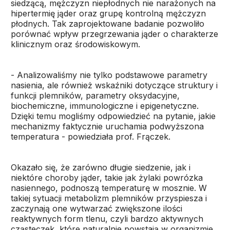
siedzącą, mężczyzn niepłodnych nie narażonych na
hipertermię jąder oraz grupę kontrolną mężczyzn
płodnych. Tak zaprojektowane badanie pozwoliło
porównać wpływ przegrzewania jąder o charakterze
klinicznym oraz środowiskowym.
- Analizowaliśmy nie tylko podstawowe parametry
nasienia, ale również wskaźniki dotyczące struktury i
funkcji plemników, parametry oksydacyjne,
biochemiczne, immunologiczne i epigenetyczne.
Dzięki temu mogliśmy odpowiedzieć na pytanie, jakie
mechanizmy faktycznie uruchamia podwyższona
temperatura - powiedziała prof. Frączek.
Okazało się, że zarówno długie siedzenie, jak i
niektóre choroby jąder, takie jak żylaki powrózka
nasiennego, podnoszą temperaturę w mosznie. W
takiej sytuacji metabolizm plemników przyspiesza i
zaczynają one wytwarzać zwiększone ilości
reaktywnych form tlenu, czyli bardzo aktywnych
cząsteczek, które naturalnie powstają w organizmie,