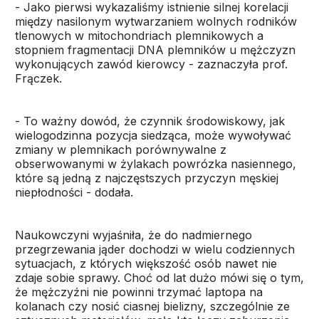
- Jako pierwsi wykazaliśmy istnienie silnej korelacji
między nasilonym wytwarzaniem wolnych rodników
tlenowych w mitochondriach plemnikowych a
stopniem fragmentacji DNA plemników u mężczyzn
wykonujących zawód kierowcy - zaznaczyła prof.
Frączek.
- To ważny dowód, że czynnik środowiskowy, jak
wielogodzinna pozycja siedząca, może wywoływać
zmiany w plemnikach porównywalne z
obserwowanymi w żylakach powrózka nasiennego,
które są jedną z najczęstszych przyczyn męskiej
niepłodności - dodała.
Naukowczyni wyjaśniła, że do nadmiernego
przegrzewania jąder dochodzi w wielu codziennych
sytuacjach, z których większość osób nawet nie
zdaje sobie sprawy. Choć od lat dużo mówi się o tym,
że mężczyźni nie powinni trzymać laptopa na
kolanach czy nosić ciasnej bielizny, szczególnie ze