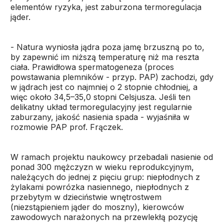
elementów ryzyka, jest zaburzona termoregulacja
jąder.
- Natura wyniosła jądra poza jamę brzuszną po to,
by zapewnić im niższą temperaturę niż ma reszta
ciała. Prawidłowa spermatogeneza (proces
powstawania plemników - przyp. PAP) zachodzi, gdy
w jądrach jest co najmniej o 2 stopnie chłodniej, a
więc około 34,5–35,0 stopni Celsjusza. Jeśli ten
delikatny układ termoregulacyjny jest regularnie
zaburzany, jakość nasienia spada - wyjaśniła w
rozmowie PAP prof. Frączek.
W ramach projektu naukowcy przebadali nasienie od
ponad 300 mężczyzn w wieku reprodukcyjnym,
należących do jednej z pięciu grup: niepłodnych z
żylakami powrózka nasiennego, niepłodnych z
przebytym w dzieciństwie wnętrostwem
(niezstąpieniem jąder do moszny), kierowców
zawodowych narażonych na przewlekłą pozycję