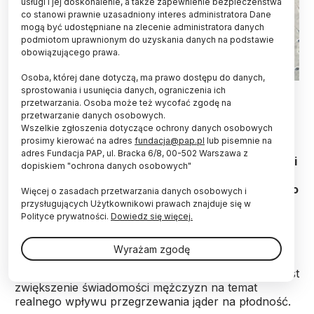
usługi i jej doskonalenie, a także zapewnienie bezpieczeństwa
co stanowi prawnie uzasadniony interes administratora Dane
mogą być udostępniane na zlecenie administratora danych
podmiotom uprawnionym do uzyskania danych na podstawie
obowiązującego prawa.
Osoba, której dane dotyczą, ma prawo dostępu do danych,
Fot. Adobe Stock
sprostowania i usunięcia danych, ograniczenia ich
przetwarzania. Osoba może też wycofać zgodę na
przetwarzanie danych osobowych.
Długotrwałe podwyższanie temperatury jąder, np.
Wszelkie zgłoszenia dotyczące ochrony danych osobowych
poprzez wielogodzinne siedzenie, częste
prosimy kierować na adres
fundacja@pap.pl
lub pisemnie na
korzystanie z sauny czy noszenie ciasnej bielizny,
adres Fundacja PAP, ul. Bracka 6/8, 00-502 Warszawa z
wywołuje stres oksydacyjny w nasieniu i prowadzi
dopiskiem "ochrona danych osobowych"
do uszkodzeń DNA plemników. Badacze z
Instytutu Genetyki Człowieka PAN w Poznaniu jako
Więcej o zasadach przetwarzania danych osobowych i
pierwsi potwierdzili tę zależność w grupie
przysługujących Użytkownikowi prawach znajduje się w
zawodowych kierowców.
Polityce prywatności.
Dowiedz się więcej.
Wyrażam zgodę
Ich wyniki stały się inspiracją do przygotowania
kampanii społecznej
#NieGrzejJajek
, której celem jest
zwiększenie świadomości mężczyzn na temat
realnego wpływu przegrzewania jąder na płodność.