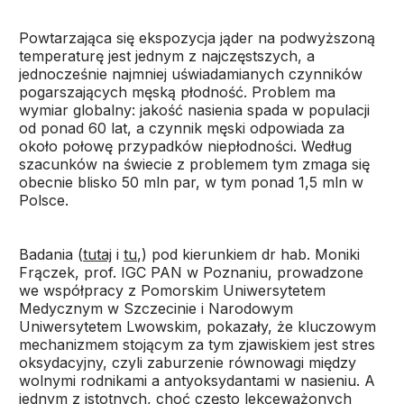
Powtarzająca się ekspozycja jąder na podwyższoną
temperaturę jest jednym z najczęstszych, a
jednocześnie najmniej uświadamianych czynników
pogarszających męską płodność. Problem ma
wymiar globalny: jakość nasienia spada w populacji
od ponad 60 lat, a czynnik męski odpowiada za
około połowę przypadków niepłodności. Według
szacunków na świecie z problemem tym zmaga się
obecnie blisko 50 mln par, w tym ponad 1,5 mln w
Polsce.
Badania (
tutaj
i
tu
,) pod kierunkiem dr hab. Moniki
Frączek, prof. IGC PAN w Poznaniu, prowadzone
we współpracy z Pomorskim Uniwersytetem
Medycznym w Szczecinie i Narodowym
Uniwersytetem Lwowskim, pokazały, że kluczowym
mechanizmem stojącym za tym zjawiskiem jest stres
oksydacyjny, czyli zaburzenie równowagi między
wolnymi rodnikami a antyoksydantami w nasieniu. A
jednym z istotnych, choć często lekceważonych