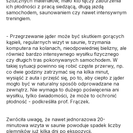
sztucznych materiałów, mało kto łączy zaburzenia
ich płodności z pracą siedzącą, długą jazdą
samochodem, saunowaniem czy nawet intensywnym
treningiem.
- Przegrzewanie jąder może być skutkiem gorących
kąpieli, regularnych wizyt w saunie, trzymania
komputera na kolanach, nieodpowiedniej bielizny, ale
również bardzo intensywnego wysiłku fizycznego
czy długich tras pokonywanych samochodem. W
takiej sytuacji powinno się robić częste przerwy, np.
co dwie godziny zatrzymać się na kilka minut,
wysiąść z auta i przejść się, po to, aby ciepło z jąder
mogło być w naturalny sposób odprowadzane na
zewnątrz. Nie wymaga to dużego poświęcenia ani
wysiłku, tylko świadomości, że może to ochronić
płodność - podkreśliła prof. Frączek.
Zwróciła uwagę, że nawet jednorazowa 20-
minutowa wizyta w saunie powoduje spadek liczby
plemników już kilka dni po ekspozycji.