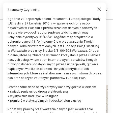
PL
EN
Szanowny Czytelniku,
Zgodnie z Rozporządzeniem Parlamentu Europejskiego i Rady
(UE) z dnia 27 kwietnia 2016 r. w sprawie ochrony osób
ZDROWIE
fizycznych w związku z przetwarzaniem danych osobowych i
w sprawie swobodnego przepływu takich danych oraz
Przegrzewanie jąder uszkadza
uchylenia dyrektywy 95/46/WE (ogólne rozporządzenie o
plemniki poprzez stres
ochronie danych) informujemy Cię o przetwarzaniu Twoich
danych. Administratorem danych jest Fundacja PAP,z siedzibą
oksydacyjny - potwierdzają
w Warszawie przy ulicy Bracka 6/8, 00-502 Warszawa. Chodzi
o dane, które są zbierane w ramach korzystania przez Ciebie z
polskie badania
naszych usług, w tym stron internetowych, serwisów i innych
funkcjonalności udostępnianych przez Fundację PAP, głównie
02.12.2025
aktualizacja: 02.12.2025
zapisanych w plikach cookies i innych identyfikatorach
4 minuty czytania
internetowych, które są instalowane na naszych stronach przez
nas oraz naszych zaufanych partnerów Fundacji PAP.
Gromadzone dane są wykorzystywane wyłącznie w celach:
• świadczenia usług drogą elektroniczną
• wykrywania nadużyć w usługach
• pomiarów statystycznych i udoskonalenia usług
Podstawą prawną przetwarzania danych jest świadczenie