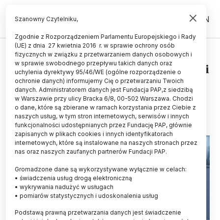
PL
EN
Szanowny Czytelniku,
Zgodnie z Rozporządzeniem Parlamentu Europejskiego i Rady
(UE) z dnia 27 kwietnia 2016 r. w sprawie ochrony osób
ZDROWIE
fizycznych w związku z przetwarzaniem danych osobowych i
w sprawie swobodnego przepływu takich danych oraz
Ekspert: liczbę zgonów w pandemii
uchylenia dyrektywy 95/46/WE (ogólne rozporządzenie o
można oszacować w różny sposób
ochronie danych) informujemy Cię o przetwarzaniu Twoich
danych. Administratorem danych jest Fundacja PAP,z siedzibą
w Warszawie przy ulicy Bracka 6/8, 00-502 Warszawa. Chodzi
31.10.2025
aktualizacja: 31.10.2025
o dane, które są zbierane w ramach korzystania przez Ciebie z
2 minuty czytania
naszych usług, w tym stron internetowych, serwisów i innych
funkcjonalności udostępnianych przez Fundację PAP, głównie
zapisanych w plikach cookies i innych identyfikatorach
internetowych, które są instalowane na naszych stronach przez
nas oraz naszych zaufanych partnerów Fundacji PAP.
Gromadzone dane są wykorzystywane wyłącznie w celach:
• świadczenia usług drogą elektroniczną
• wykrywania nadużyć w usługach
• pomiarów statystycznych i udoskonalenia usług
Podstawą prawną przetwarzania danych jest świadczenie