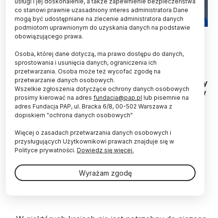
usługi i jej doskonalenie, a także zapewnienie bezpieczeństwa
co stanowi prawnie uzasadniony interes administratora Dane
mogą być udostępniane na zlecenie administratora danych
podmiotom uprawnionym do uzyskania danych na podstawie
09.10.2020 EPA/CHAMILA KARUNARATHNE
obowiązującego prawa.
Dokładne dane na temat liczby zgonów w
Osoba, której dane dotyczą, ma prawo dostępu do danych,
pandemii w biednych krajach Afryki były
sprostowania i usunięcia danych, ograniczenia ich
przetwarzania. Osoba może też wycofać zgodę na
niemożliwe do ustalenia. Ekspert dr Andrzej
przetwarzanie danych osobowych.
Jarynowski uczestniczył w pracach zespołu, który
Wszelkie zgłoszenia dotyczące ochrony danych osobowych
zajmował się szacowaniem liczby ofiar pandemii w
prosimy kierować na adres
fundacja@pap.pl
lub pisemnie na
krajach tzw. Globalnego Południa.
adres Fundacja PAP, ul. Bracka 6/8, 00-502 Warszawa z
dopiskiem "ochrona danych osobowych"
W krajach afrykańskich określenie liczby zgonów w
Więcej o zasadach przetwarzania danych osobowych i
okresie pandemii i na skutek pandemii nie było łatwe
przysługujących Użytkownikowi prawach znajduje się w
z kilku powodów. Nie prowadzi się w nich częstych
Polityce prywatności.
Dowiedz się więcej.
spisów ludności, brak jest rejestrów leczenia, a
szpitalnictwo jest na tak niskim poziomie, że na
Wyrażam zgodę
leczenie może liczyć tylko znacznie mniejsza część
mieszkańców.