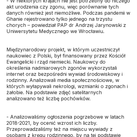
- W niektórych krajach nie jest potrzebny do niczego
akt urodzenia czy zgonu, więc porównanie tych
danych również jest niemożliwe. Podczas pandemii w
Ghanie rejestrowano tylko jednego na trzystu
chorych – powiedział PAP dr Andrzej Jarynowski z
Uniwersytetu Medycznego we Wrocławiu.
Międzynarodowy projekt, w którym uczestniczył
naukowiec z Polski, był finansowany przez Kościół
Ewangelicki i rząd niemiecki. Naukowcy do
określenia nadmiarowych zgonów wykorzystali
internet oraz bezpośredni wywiad środowiskowy i
rodzinny. Analizowali media społecznościowe, w
których wyłapywali nekrologi, wzmianki o zgonach i
żałobie. Na podstawie zdjęć satelitarnych
analizowano też liczbę pochówków.
- Analizowaliśmy ogłoszenia pogrzebowe w latach
2018-2021, by ocenić wzrost ich liczby.
Przeprowadzaliśmy też na miejscu wywiady z
osobami z kręgu rodzinnego, by na tej podstawie