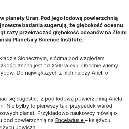
ców planety Uran. Pod jego lodową powierzchnią
ajnowsze badania sugerują, że głębokość oceanu
iąt razy przekraczać głębokość oceanów na Ziemi
ski Planetary Science Institute.
Układzie Słonecznym, siódma pod względem
dzkości znana jest od XVIII wieku. Obecnie wiemy
życów. Do największych z nich należy Ariel, o
ać się sugestie, iż pod lodową powierzchnią Ariela
. Nie byłby to pierwszy taki przypadek wśród
azowych planet. Przykładowo naukowcy mówią o
nu pod powierzchnią na
Enceladusie
– księżycu
siężycu Jowisza