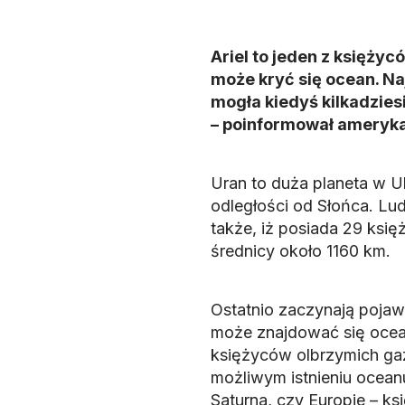
Ariel to jeden z księży
może kryć się ocean. N
mogła kiedyś kilkadzies
– poinformował amerykań
Uran to duża planeta w 
odległości od Słońca. Lu
także, iż posiada 29 księ
średnicy około 1160 km.
Ostatnio zaczynają pojawi
może znajdować się ocean
księżyców olbrzymich g
możliwym istnieniu ocea
Saturna, czy Europie – k