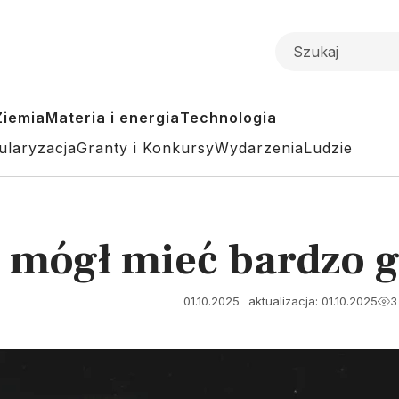
Ziemia
Materia i energia
Technologia
ularyzacja
Granty i Konkursy
Wydarzenia
Ludzie
 mógł mieć bardzo g
01.10.2025
aktualizacja: 01.10.2025
3