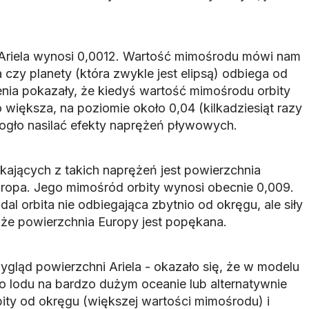
Ariela wynosi 0,0012. Wartość mimośrodu mówi nam
 czy planety (która zwykle jest elipsą) odbiega od
enia pokazały, że kiedyś wartość mimośrodu orbity
o większa, na poziomie około 0,04 (kilkadziesiąt razy
mogło nasilać efekty naprężeń pływowych.
ających z takich naprężeń jest powierzchnia
ropa. Jego mimośród orbity wynosi obecnie 0,009.
al orbita nie odbiegająca zbytnio od okręgu, ale siły
 że powierzchnia Europy jest popękana.
ląd powierzchni Ariela - okazało się, że w modelu
o lodu na bardzo dużym oceanie lub alternatywnie
ity od okręgu (większej wartości mimośrodu) i