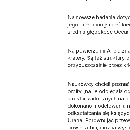
Najnowsze badania dotycz
jego ocean mógł mieć kie
średnia głębokość Oceanu
Na powierzchni Ariela znaj
kratery. Są też struktury 
przypuszczalnie przez kr
Naukowcy chcieli poznać 
orbity (na ile odbiegała
struktur widocznych na 
dokonano modelowania n
odkształcania się księżyca
Urana. Porównując przew
powierzchni, można wysnu