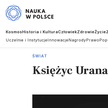
Kosmos
Historia i Kultura
Człowiek
Zdrowie
Życie
Uczelnie i Instytucje
Innowacje
Nagrody
Prawo
Pop
ŚWIAT
Księżyc Urana