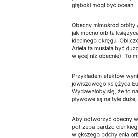
głęboki mógł być ocean.
Obecny mimośród orbity 
jak mocno orbita księżyca
idealnego okręgu. Oblicz
Ariela ta musiała być duż
więcej niż obecnie). To 
Przykładem efektów wynik
jowiszowego księżyca Eu
Wydawałoby się, że to nad
pływowe są na tyle duże,
Aby odtworzyć obecny wyg
potrzeba bardzo cienkieg
większego odchylenia orb