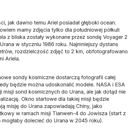
i, jak dawno temu Ariel posiadał głęboki ocean.
bowiem mamy zdjęcia tylko dla południowej półkuli
iela z bliska zostały wykonane przez sondę Voyager 2
 Urana w styczniu 1986 roku. Najmniejszy dystans
metrów, rozdzielczość zdjęć to 2 km, obfotografowano
i Ariela.
owe sondy kosmiczne dostarczą fotografii całej
tedy będzie można udoskonalić modele. NASA i ESA
i misji sond kosmicznych do Urana, ale jak dotąd nie
lizację. Okno startowe dla takiej misji będzie
oją misję do Urana zapowiadają Chiny, jako
kowy w ramach misji Tianwen-4 do Jowisza (start z
 mogłaby dolecieć do Urana w 2045 roku).