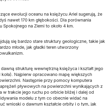
ące ewolucji oceanu na księżycu Ariel sugerują, że
dyś nawet 170 km głębokości. Dla porównania
 Spokojnego na Ziemi to około 4 km.
dują się bardzo stare struktury geologiczne, takie jak
bardzo młode, jak gładki teren utworzony
iowulkanizm.
dawną strukturę wewnętrzną księżyca i kształt jego
 od koła). Najpierw opracowano mapę większych
powierzchni. Następnie przy pomocy komputera
aprężeń pływowych na powierzchni wynikających z
 w trakcie jego ruchu po orbicie bliżej i dalej od
idywania modelu z tym co obecnie widać na
ć wnioski o dawnym kształcie orbity i o tym, jak