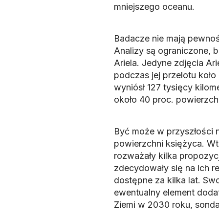
mniejszego oceanu.
Badacze nie mają pewnośc
Analizy są ograniczone, 
Ariela. Jedyne zdjęcia Ar
podczas jej przelotu koło
wyniósł 127 tysięcy kilo
około 40 proc. powierzchn
Być może w przyszłości n
powierzchni księżyca. W
rozważały kilka propozycj
zdecydowały się na ich rea
dostępne za kilka lat. Sw
ewentualny element dodat
Ziemi w 2030 roku, sonda