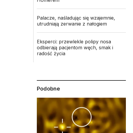
Homerem
Palacze, naśladując się wzajemnie,
utrudniają zerwanie z nałogiem
Eksperci: przewlekle polipy nosa
odbierają pacjentom węch, smak i
radość życia
Podobne