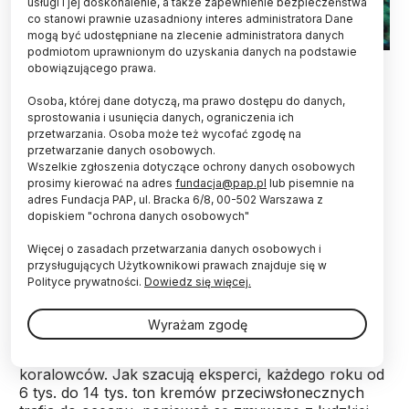
usługi i jej doskonalenie, a także zapewnienie bezpieczeństwa
co stanowi prawnie uzasadniony interes administratora Dane
mogą być udostępniane na zlecenie administratora danych
podmiotom uprawnionym do uzyskania danych na podstawie
Fot. Adobe Stock
obowiązującego prawa.
Naukowcy z Singapuru opracowali preparat do
Osoba, której dane dotyczą, ma prawo dostępu do danych,
opalania z pyłku kwiatowego, który chroni skórę
sprostowania i usunięcia danych, ograniczenia ich
przetwarzania. Osoba może też wycofać zgodę na
przed ultrafioletem i chłodzi. W przeciwieństwie
przetwarzanie danych osobowych.
do tradycyjnych kremów jest też bezpieczny dla
Wszelkie zgłoszenia dotyczące ochrony danych osobowych
koralowców.
prosimy kierować na adres
fundacja@pap.pl
lub pisemnie na
adres Fundacja PAP, ul. Bracka 6/8, 00-502 Warszawa z
dopiskiem "ochrona danych osobowych"
Zadaniem kremów z filtrem jest pochłanianie lub
odbijanie promieniowania UV, ponieważ długotrwałe
Więcej o zasadach przetwarzania danych osobowych i
narażenie skóry na ultrafiolet może prowadzić do
przysługujących Użytkownikowi prawach znajduje się w
problemów skórnych, takich jak oparzenia
Polityce prywatności.
Dowiedz się więcej.
słoneczne i rak skóry. Wiele komercyjnych kremów
z filtrem zawiera drobinki minerałów, takich jak
Wyrażam zgodę
dwutlenek tytanu (TiO2) i tlenek cynku (ZnO), które
są szkodliwe dla organizmów morskich, zwłaszcza
koralowców. Jak szacują eksperci, każdego roku od
6 tys. do 14 tys. ton kremów przeciwsłonecznych