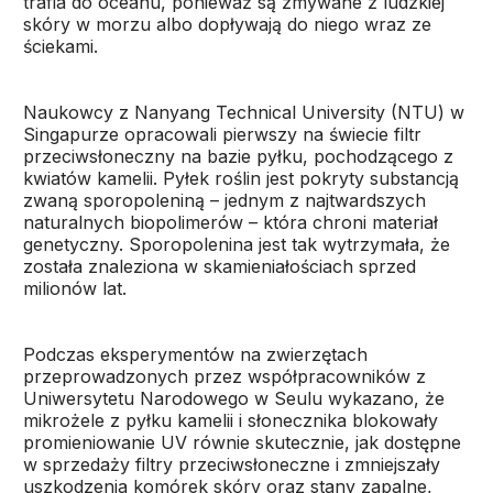
trafia do oceanu, ponieważ są zmywane z ludzkiej
skóry w morzu albo dopływają do niego wraz ze
ściekami.
Naukowcy z Nanyang Technical University (NTU) w
Singapurze opracowali pierwszy na świecie filtr
przeciwsłoneczny na bazie pyłku, pochodzącego z
kwiatów kamelii. Pyłek roślin jest pokryty substancją
zwaną sporopoleniną – jednym z najtwardszych
naturalnych biopolimerów – która chroni materiał
genetyczny. Sporopolenina jest tak wytrzymała, że
została znaleziona w skamieniałościach sprzed
milionów lat.
Podczas eksperymentów na zwierzętach
przeprowadzonych przez współpracowników z
Uniwersytetu Narodowego w Seulu wykazano, że
mikrożele z pyłku kamelii i słonecznika blokowały
promieniowanie UV równie skutecznie, jak dostępne
w sprzedaży filtry przeciwsłoneczne i zmniejszały
uszkodzenia komórek skóry oraz stany zapalne,