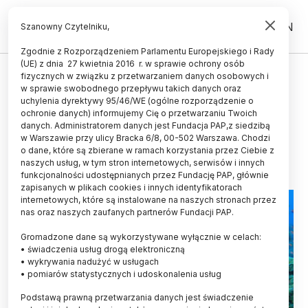
PL
EN
Szanowny Czytelniku,
Zgodnie z Rozporządzeniem Parlamentu Europejskiego i Rady
(UE) z dnia 27 kwietnia 2016 r. w sprawie ochrony osób
ŚWIAT
fizycznych w związku z przetwarzaniem danych osobowych i
w sprawie swobodnego przepływu takich danych oraz
Opracowano "pyłek do opalania",
uchylenia dyrektywy 95/46/WE (ogólne rozporządzenie o
bezpieczny dla koralowców
ochronie danych) informujemy Cię o przetwarzaniu Twoich
danych. Administratorem danych jest Fundacja PAP,z siedzibą
w Warszawie przy ulicy Bracka 6/8, 00-502 Warszawa. Chodzi
11.09.2025
aktualizacja: 11.09.2025
o dane, które są zbierane w ramach korzystania przez Ciebie z
3 minuty czytania
naszych usług, w tym stron internetowych, serwisów i innych
funkcjonalności udostępnianych przez Fundację PAP, głównie
zapisanych w plikach cookies i innych identyfikatorach
internetowych, które są instalowane na naszych stronach przez
nas oraz naszych zaufanych partnerów Fundacji PAP.
Gromadzone dane są wykorzystywane wyłącznie w celach:
• świadczenia usług drogą elektroniczną
• wykrywania nadużyć w usługach
• pomiarów statystycznych i udoskonalenia usług
Podstawą prawną przetwarzania danych jest świadczenie