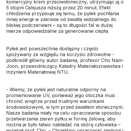
komercyjny krem przeciwsłoneczny, utrzymując ją o
5 stopni Celsjusza niższą przez 20 minut. Efekt
chłodzenia przypisuje się temu, że pyłek pochłania
mniej energii w zakresie od światła widzialnego do
bliskiej podczerwieni – są to długości fal w dużej
mierze odpowiedzialne za generowanie ciepła.
Pyłek jest powszechnie dostępny i często
spożywany ze względu na korzyści zdrowotne -
podkreślił główny autor badania, profesor Cho Nam-
Joon, przewodniczący Katedry Materiałoznawstwa i
Inżynierii Materiałowej NTU.
- Wiemy, że pyłek jest naturalnie odporny na
promieniowanie UV, ponieważ jego otoczka musi
chronić wnętrze przed trudnymi warunkami
środowiskowymi, w tym przed światłem słonecznym.
Nasze badania miały na celu opracowanie sposobu
przetwarzania ziaren pyłku w formę żelową, aby
można je było łatwo nakładać na skórę człowieka –
wyjaśnił prof. Cho. - Chcieliśmy opracować niedrogi i