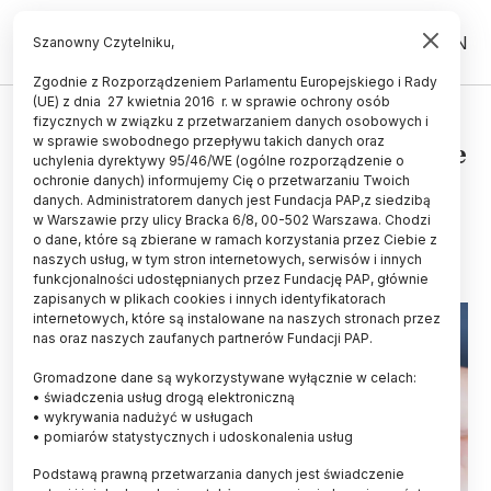
PL
EN
Szanowny Czytelniku,
Zgodnie z Rozporządzeniem Parlamentu Europejskiego i Rady
(UE) z dnia 27 kwietnia 2016 r. w sprawie ochrony osób
ŚWIAT
fizycznych w związku z przetwarzaniem danych osobowych i
w sprawie swobodnego przepływu takich danych oraz
Prawie połowa osób z cukrzycą nie
uchylenia dyrektywy 95/46/WE (ogólne rozporządzenie o
wie o swojej chorobie
ochronie danych) informujemy Cię o przetwarzaniu Twoich
danych. Administratorem danych jest Fundacja PAP,z siedzibą
w Warszawie przy ulicy Bracka 6/8, 00-502 Warszawa. Chodzi
11.09.2025
aktualizacja: 11.09.2025
o dane, które są zbierane w ramach korzystania przez Ciebie z
2 minuty czytania
naszych usług, w tym stron internetowych, serwisów i innych
funkcjonalności udostępnianych przez Fundację PAP, głównie
zapisanych w plikach cookies i innych identyfikatorach
internetowych, które są instalowane na naszych stronach przez
nas oraz naszych zaufanych partnerów Fundacji PAP.
Gromadzone dane są wykorzystywane wyłącznie w celach:
• świadczenia usług drogą elektroniczną
• wykrywania nadużyć w usługach
• pomiarów statystycznych i udoskonalenia usług
Podstawą prawną przetwarzania danych jest świadczenie