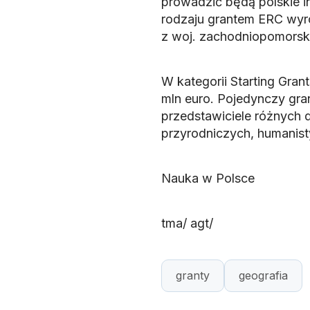
prowadzić będą polskie 
rodzaju grantem ERC wyró
z woj. zachodniopomorsk
W kategorii Starting Gran
mln euro. Pojedynczy gran
przedstawiciele różnych d
przyrodniczych, humanis
Nauka w Polsce
tma/ agt/
granty
geografia