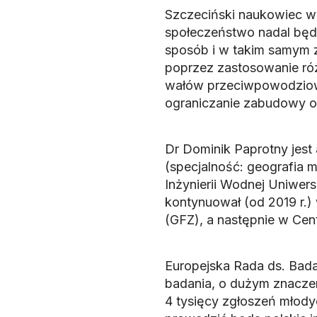
Szczeciński naukowiec wy
społeczeństwo nadal będ
sposób i w takim samym z
poprzez zastosowanie różn
wałów przeciwpowodziowy
ograniczanie zabudowy o
Dr Dominik Paprotny jest 
(specjalność: geografia m
Inżynierii Wodnej Uniwer
kontynuował (od 2019 r.
(GFZ), a następnie w Ce
Europejska Rada ds. Bad
badania, o dużym znacze
4 tysięcy zgłoszeń młod