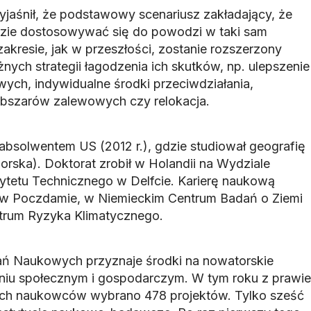
jaśnił, że podstawowy scenariusz zakładający, że
zie dostosowywać się do powodzi w taki sam
akresie, jak w przeszłości, zostanie rozszerzony
ych strategii łagodzenia ich skutków, np. ulepszenie
ch, indywidualne środki przeciwdziałania,
bszarów zalewowych czy relokacja.
absolwentem US (2012 r.), gdzie studiował geografię
orska). Doktorat zrobił w Holandii na Wydziale
sytetu Technicznego w Delfcie. Karierę naukową
) w Poczdamie, w Niemieckim Centrum Badań o Ziemi
ntrum Ryzyka Klimatycznego.
ań Naukowych przyznaje środki na nowatorskie
niu społecznym i gospodarczym. W tym roku z prawie
ych naukowców wybrano 478 projektów. Tylko sześć