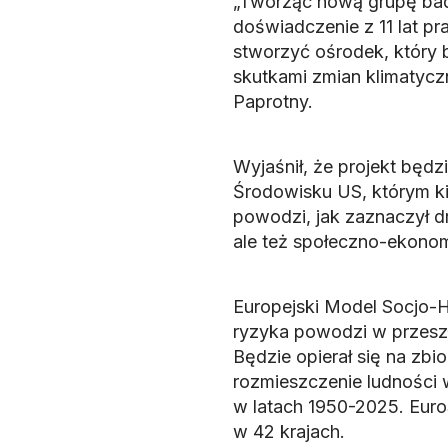
„Tworząc nową grupę bad
doświadczenie z 11 lat p
stworzyć ośrodek, który
skutkami zmian klimatycz
Paprotny.
Wyjaśnił, że projekt będz
Środowisku US, którym ki
powodzi, jak zaznaczył dr
ale też społeczno-ekono
Europejski Model Socjo-
ryzyka powodzi w przeszł
Będzie opierał się na zbi
rozmieszczenie ludności
w latach 1950-2025. Eur
w 42 krajach.