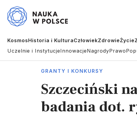
Kosmos
Historia i Kultura
Człowiek
Zdrowie
Życie
Uczelnie i Instytucje
Innowacje
Nagrody
Prawo
Pop
GRANTY I KONKURSY
Szczeciński n
badania dot. 