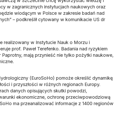
awczą w Szczecinie chcę wykorzystać wiedzę i
racy w zagranicznych instytucjach naukowych oraz
 będzie wiodącym w Polsce w zakresie badań nad
nych” – podkreślił cytowany w komunikacie US dr
ie realizowany w Instytucie Nauk o Morzu i
eruje prof. Paweł Terefenko. Badania nad ryzykiem
 Paprotny, mają przynieść nie tylko pożytki naukowe,
miczne.
Hydrologiczny (EuroSoHo) pomoże określić dynamikę
ości i przyszłości w różnych regionach Europy.
orach danych opisujących skutki powodzi,
 warunki ekonomiczne, ochronę przeciwpowodziową
oSoHo ma przeanalizować informacje z 1400 regionów