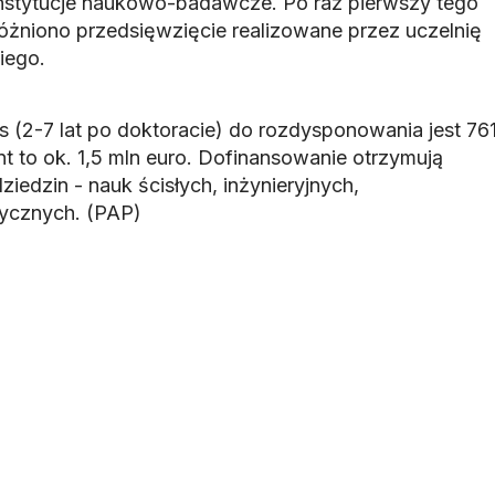
instytucje naukowo-badawcze. Po raz pierwszy tego
żniono przedsięwzięcie realizowane przez uczelnię
iego.
ts (2-7 lat po doktoracie) do rozdysponowania jest 76
t to ok. 1,5 mln euro. Dofinansowanie otrzymują
ziedzin - nauk ścisłych, inżynieryjnych,
tycznych. (PAP)