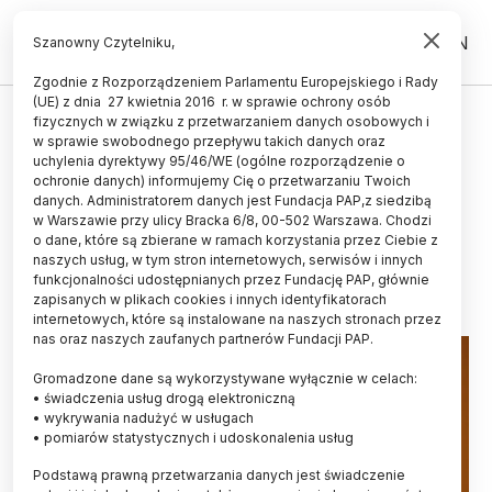
PL
EN
Szanowny Czytelniku,
Zgodnie z Rozporządzeniem Parlamentu Europejskiego i Rady
(UE) z dnia 27 kwietnia 2016 r. w sprawie ochrony osób
KOSMOS
fizycznych w związku z przetwarzaniem danych osobowych i
w sprawie swobodnego przepływu takich danych oraz
Energetyczne elektrony ze Słońca
uchylenia dyrektywy 95/46/WE (ogólne rozporządzenie o
pochodzą z dwóch rodzajów
ochronie danych) informujemy Cię o przetwarzaniu Twoich
danych. Administratorem danych jest Fundacja PAP,z siedzibą
wybuchów
w Warszawie przy ulicy Bracka 6/8, 00-502 Warszawa. Chodzi
o dane, które są zbierane w ramach korzystania przez Ciebie z
02.09.2025
aktualizacja: 02.09.2025
naszych usług, w tym stron internetowych, serwisów i innych
4 minuty czytania
funkcjonalności udostępnianych przez Fundację PAP, głównie
zapisanych w plikach cookies i innych identyfikatorach
internetowych, które są instalowane na naszych stronach przez
nas oraz naszych zaufanych partnerów Fundacji PAP.
Gromadzone dane są wykorzystywane wyłącznie w celach:
• świadczenia usług drogą elektroniczną
• wykrywania nadużyć w usługach
• pomiarów statystycznych i udoskonalenia usług
Podstawą prawną przetwarzania danych jest świadczenie