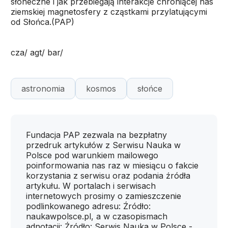
słoneczne i jak przebiegają interakcje chroniącej nas
ziemskiej magnetosfery z cząstkami przylatującymi
od Słońca.(PAP)
cza/ agt/ bar/
astronomia
kosmos
słońce
Fundacja PAP zezwala na bezpłatny
przedruk artykułów z Serwisu Nauka w
Polsce pod warunkiem mailowego
poinformowania nas raz w miesiącu o fakcie
korzystania z serwisu oraz podania źródła
artykułu. W portalach i serwisach
internetowych prosimy o zamieszczenie
podlinkowanego adresu: Źródło:
naukawpolsce.pl, a w czasopismach
adnotacji: Źródło: Serwis Nauka w Polsce -