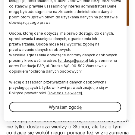
usługi i jej doskonalenie, a także zapewnienie bezpieczeństwa
co stanowi prawnie uzasadniony interes administratora Dane
mogą być udostępniane na zlecenie administratora danych
podmiotom uprawnionym do uzyskania danych na podstawie
obowiązującego prawa.
Fot. Adobe Stock
Osoba, której dane dotyczą, ma prawo dostępu do danych,
sprostowania i usunięcia danych, ograniczenia ich
Dzięki sondzie Solar Orbiter udało się dokładnie
przetwarzania. Osoba może też wycofać zgodę na
zbadać energetyczne cząstki wyrzucane przez
przetwarzanie danych osobowych.
Słońce i ustalić źródła ich pochodzenia –
Wszelkie zgłoszenia dotyczące ochrony danych osobowych
poinformowała Europejska Agencja Kosmiczna
prosimy kierować na adres
fundacja@pap.pl
lub pisemnie na
(ESA), do której należy ta sonda kosmiczna.
adres Fundacja PAP, ul. Bracka 6/8, 00-502 Warszawa z
dopiskiem "ochrona danych osobowych"
Więcej o zasadach przetwarzania danych osobowych i
Słońce to najpotężniejszy akcelerator cząstek w
przysługujących Użytkownikowi prawach znajduje się w
Układzie Słonecznym. Potrafi rozpędzać elektrony
Polityce prywatności.
Dowiedz się więcej.
do prędkości bliskich prędkości światła i wyrzucać je
w przestrzeń kosmiczną dookoła siebie.
Wyrażam zgodę
ESA dysponuje sondą kosmiczną Solar Orbiter, która
nie tylko dostarcza wiedzy o Słońcu, ale też o tym,
co dzieje się wokół niego i pomaga też w zrozumienia