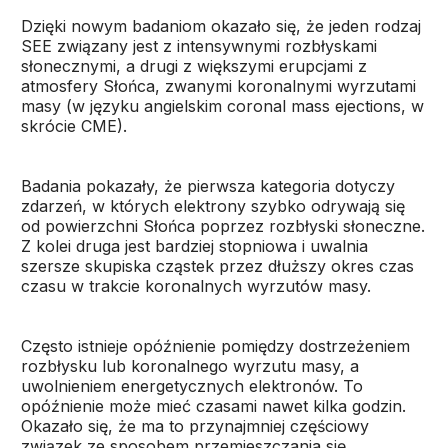
Dzięki nowym badaniom okazało się, że jeden rodzaj
SEE związany jest z intensywnymi rozbłyskami
słonecznymi, a drugi z większymi erupcjami z
atmosfery Słońca, zwanymi koronalnymi wyrzutami
masy (w języku angielskim coronal mass ejections, w
skrócie CME).
Badania pokazały, że pierwsza kategoria dotyczy
zdarzeń, w których elektrony szybko odrywają się
od powierzchni Słońca poprzez rozbłyski słoneczne.
Z kolei druga jest bardziej stopniowa i uwalnia
szersze skupiska cząstek przez dłuższy okres czas
czasu w trakcie koronalnych wyrzutów masy.
Często istnieje opóźnienie pomiędzy dostrzeżeniem
rozbłysku lub koronalnego wyrzutu masy, a
uwolnieniem energetycznych elektronów. To
opóźnienie może mieć czasami nawet kilka godzin.
Okazało się, że ma to przynajmniej częściowy
związek ze sposobem przemieszczania się