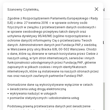
PL
EN
Szanowny Czytelniku,
Zgodnie z Rozporządzeniem Parlamentu Europejskiego i Rady
(UE) z dnia 27 kwietnia 2016 r. w sprawie ochrony osób
TECHNOLOGIA
fizycznych w związku z przetwarzaniem danych osobowych i
w sprawie swobodnego przepływu takich danych oraz
Leśkiewicz: w piątek na UW
uchylenia dyrektywy 95/46/WE (ogólne rozporządzenie o
prezentacja projektu ws. Funduszu
ochronie danych) informujemy Cię o przetwarzaniu Twoich
danych. Administratorem danych jest Fundacja PAP,z siedzibą
Rozwoju Technologii
w Warszawie przy ulicy Bracka 6/8, 00-502 Warszawa. Chodzi
o dane, które są zbierane w ramach korzystania przez Ciebie z
Przełomowych
naszych usług, w tym stron internetowych, serwisów i innych
funkcjonalności udostępnianych przez Fundację PAP, głównie
28.08.2025
aktualizacja: 28.08.2025
zapisanych w plikach cookies i innych identyfikatorach
1 minuta czytania
internetowych, które są instalowane na naszych stronach przez
nas oraz naszych zaufanych partnerów Fundacji PAP.
Gromadzone dane są wykorzystywane wyłącznie w celach:
• świadczenia usług drogą elektroniczną
• wykrywania nadużyć w usługach
• pomiarów statystycznych i udoskonalenia usług
Podstawą prawną przetwarzania danych jest świadczenie