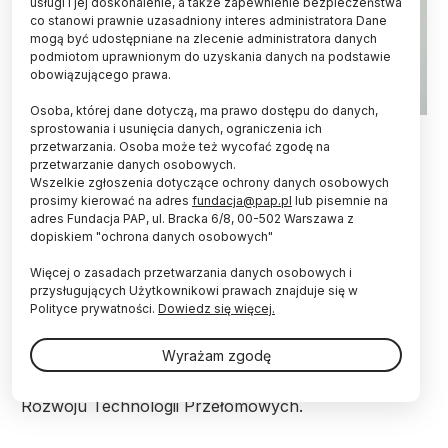
usługi i jej doskonalenie, a także zapewnienie bezpieczeństwa
co stanowi prawnie uzasadniony interes administratora Dane
mogą być udostępniane na zlecenie administratora danych
podmiotom uprawnionym do uzyskania danych na podstawie
obowiązującego prawa.
Osoba, której dane dotyczą, ma prawo dostępu do danych,
25.08.2025. Rzecznik prezydenta RP Rafał Leśkiewicz.
sprostowania i usunięcia danych, ograniczenia ich
PAP/Leszek Szymański
przetwarzania. Osoba może też wycofać zgodę na
przetwarzanie danych osobowych.
Wszelkie zgłoszenia dotyczące ochrony danych osobowych
Prezentacja prezydenckiego projektu ustawy w
prosimy kierować na adres
fundacja@pap.pl
lub pisemnie na
sprawie utworzenia Funduszu Rozwoju
adres Fundacja PAP, ul. Bracka 6/8, 00-502 Warszawa z
Technologii Przełomowych odbędzie się w piątek
dopiskiem "ochrona danych osobowych"
w Centrum Innowacji Uniwersytetu
Warszawskiego - zapowiedział rzecznik
Więcej o zasadach przetwarzania danych osobowych i
prezydenta Rafał Leśkiewicz.
przysługujących Użytkownikowi prawach znajduje się w
Polityce prywatności.
Dowiedz się więcej.
W programie "Tłit" Wirtualnej Polski Leśkiewicz był
Wyrażam zgodę
pytany m.in. o zapowiadany przez prezydenta
Karola Nawrockiego projekt dotyczący Funduszu
Rozwoju Technologii Przełomowych.