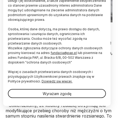
usługi i jej doskonalenie, a także zapewnienie bezpieczeństwa
co stanowi prawnie uzasadniony interes administratora Dane
mogą być udostępniane na zlecenie administratora danych
podmiotom uprawnionym do uzyskania danych na podstawie
obowiązującego prawa.
20.01.2022 PAP/Łukasz Gągulski
Osoba, której dane dotyczą, ma prawo dostępu do danych,
sprostowania i usunięcia danych, ograniczenia ich
Choć kobiety zapadają na stwardnienie rozsiane
przetwarzania. Osoba może też wycofać zgodę na
(SM) częściej niż mężczyźni, to rzadziej otrzymują
przetwarzanie danych osobowych.
leki, które mogą spowolnić rozwój choroby.
Wszelkie zgłoszenia dotyczące ochrony danych osobowych
Dotyczy to zwłaszcza osób w okresie rozrodczym,
prosimy kierować na adres
fundacja@pap.pl
lub pisemnie na
czyli w wieku od 18 do 40 lat - wynika z dużego
adres Fundacja PAP, ul. Bracka 6/8, 00-502 Warszawa z
dopiskiem "ochrona danych osobowych"
badania opublikowanego w czasopiśmie
„Neurology”.
Więcej o zasadach przetwarzania danych osobowych i
przysługujących Użytkownikowi prawach znajduje się w
Polityce prywatności.
Dowiedz się więcej.
Co istotne, dzieje się tak mimo tego, że leki te są
bezpieczne dla kobiet w ciąży.
Wyrażam zgodę
- Stwierdziliśmy, że kobiety rzadziej otrzymują leki
modyfikujące przebieg choroby niż mężczyźni o tym
samym stopniu nasilenia stwardnienie rozsianego. To