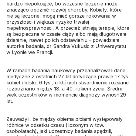
bardzo niepokojące, bo wczesne leczenie może
znacząco opóźnić rozwój choroby. Kobiety, które
nie są leczone, mogą mieć gorsze rokowania w
przyszłości i większe ryzyko trwałej
niepełnosprawności. A przecież istnieją terapie, które
są bezpieczne w czasie ciąży albo mają długotrwałe
działanie, nawet po ich odstawieniu - powiedziała
autorka badania, dr Sandra Vukusic z Uniwersytetu
w Lyonie we Francji.
W ramach badania naukowcy przeanalizowali dane
medyczne z ostatnich 27 lat dotyczące prawie 17 tys.
kobiet i blisko 6 tys., u których stwardnienie rozsiane
rozpoznano między 18. a 40. rokiem życia. Średni
wiek uczestników w momencie diagnozy wynosił 29
lat.
Zauważyli, że między obiema płciami występowały
różnice w odsetku czasu (liczonym w tzw.
osobolatach), jaki uczestnicy badania spędzili,