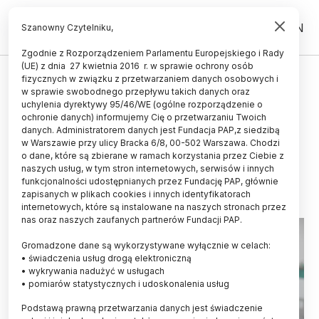
PL
EN
Szanowny Czytelniku,
Zgodnie z Rozporządzeniem Parlamentu Europejskiego i Rady
(UE) z dnia 27 kwietnia 2016 r. w sprawie ochrony osób
ŚWIAT
fizycznych w związku z przetwarzaniem danych osobowych i
w sprawie swobodnego przepływu takich danych oraz
Kobiety ze stwardnieniem
uchylenia dyrektywy 95/46/WE (ogólne rozporządzenie o
rozsianym rzadziej niż mężczyźni
ochronie danych) informujemy Cię o przetwarzaniu Twoich
danych. Administratorem danych jest Fundacja PAP,z siedzibą
otrzymują leczenie
w Warszawie przy ulicy Bracka 6/8, 00-502 Warszawa. Chodzi
o dane, które są zbierane w ramach korzystania przez Ciebie z
02.08.2025
aktualizacja: 02.08.2025
naszych usług, w tym stron internetowych, serwisów i innych
2 minuty czytania
funkcjonalności udostępnianych przez Fundację PAP, głównie
zapisanych w plikach cookies i innych identyfikatorach
internetowych, które są instalowane na naszych stronach przez
nas oraz naszych zaufanych partnerów Fundacji PAP.
Gromadzone dane są wykorzystywane wyłącznie w celach:
• świadczenia usług drogą elektroniczną
• wykrywania nadużyć w usługach
• pomiarów statystycznych i udoskonalenia usług
Podstawą prawną przetwarzania danych jest świadczenie