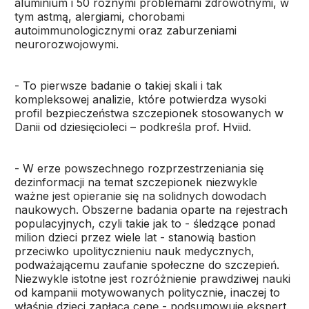
aluminium i 50 różnymi problemami zdrowotnymi, w
tym astmą, alergiami, chorobami
autoimmunologicznymi oraz zaburzeniami
neurorozwojowymi.
- To pierwsze badanie o takiej skali i tak
kompleksowej analizie, które potwierdza wysoki
profil bezpieczeństwa szczepionek stosowanych w
Danii od dziesięcioleci – podkreśla prof. Hviid.
- W erze powszechnego rozprzestrzeniania się
dezinformacji na temat szczepionek niezwykle
ważne jest opieranie się na solidnych dowodach
naukowych. Obszerne badania oparte na rejestrach
populacyjnych, czyli takie jak to - śledzące ponad
milion dzieci przez wiele lat - stanowią bastion
przeciwko upolitycznieniu nauk medycznych,
podważającemu zaufanie społeczne do szczepień.
Niezwykle istotne jest rozróżnienie prawdziwej nauki
od kampanii motywowanych politycznie, inaczej to
właśnie dzieci zapłacą cenę - podsumowuje ekspert.