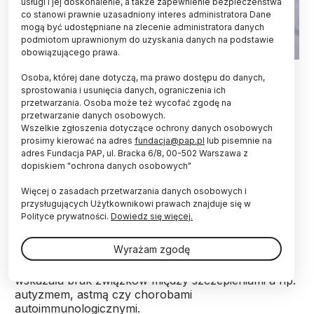
usługi i jej doskonalenie, a także zapewnienie bezpieczeństwa
co stanowi prawnie uzasadniony interes administratora Dane
mogą być udostępniane na zlecenie administratora danych
podmiotom uprawnionym do uzyskania danych na podstawie
obowiązującego prawa.
Fot. Adobe Stock
Osoba, której dane dotyczą, ma prawo dostępu do danych,
sprostowania i usunięcia danych, ograniczenia ich
Nie istnieje związek między obecnym w
przetwarzania. Osoba może też wycofać zgodę na
szczepionkach aluminium a autyzmem oraz 49
przetwarzanie danych osobowych.
innymi chorobami - wykazało duńskie badanie. Do
Wszelkie zgłoszenia dotyczące ochrony danych osobowych
jego przeprowadzenia wykorzystano dane aż
prosimy kierować na adres
fundacja@pap.pl
lub pisemnie na
miliona dzieci.
adres Fundacja PAP, ul. Bracka 6/8, 00-502 Warszawa z
dopiskiem "ochrona danych osobowych"
Więcej o zasadach przetwarzania danych osobowych i
Szeroko zakrojone badanie przeprowadzone przez
przysługujących Użytkownikowi prawach znajduje się w
duński Statens Serum Institut (SSI) potwierdza tezę
Polityce prywatności.
Dowiedz się więcej.
o bezpieczeństwie szczepień.
Wyrażam zgodę
Analiza danych dotyczących ponad miliona dzieci
wskazała brak związków między szczepieniami a np.
autyzmem, astmą czy chorobami
autoimmunologicznymi.