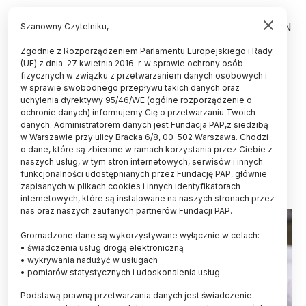
PL
EN
Szanowny Czytelniku,
Zgodnie z Rozporządzeniem Parlamentu Europejskiego i Rady
(UE) z dnia 27 kwietnia 2016 r. w sprawie ochrony osób
ŚWIAT
fizycznych w związku z przetwarzaniem danych osobowych i
w sprawie swobodnego przepływu takich danych oraz
Badanie: aluminium w
uchylenia dyrektywy 95/46/WE (ogólne rozporządzenie o
szczepionkach nie ma związku z
ochronie danych) informujemy Cię o przetwarzaniu Twoich
danych. Administratorem danych jest Fundacja PAP,z siedzibą
chorobami
w Warszawie przy ulicy Bracka 6/8, 00-502 Warszawa. Chodzi
o dane, które są zbierane w ramach korzystania przez Ciebie z
18.07.2025
aktualizacja: 18.07.2025
naszych usług, w tym stron internetowych, serwisów i innych
2 minuty czytania
funkcjonalności udostępnianych przez Fundację PAP, głównie
zapisanych w plikach cookies i innych identyfikatorach
internetowych, które są instalowane na naszych stronach przez
nas oraz naszych zaufanych partnerów Fundacji PAP.
Gromadzone dane są wykorzystywane wyłącznie w celach:
• świadczenia usług drogą elektroniczną
• wykrywania nadużyć w usługach
• pomiarów statystycznych i udoskonalenia usług
Podstawą prawną przetwarzania danych jest świadczenie