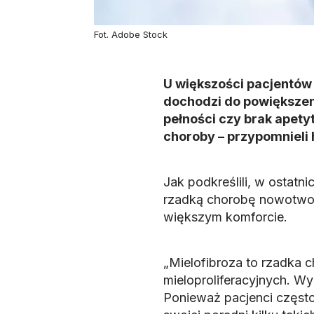
Fot. Adobe Stock
U większości pacjentów 
dochodzi do powiększen
pełności czy brak apety
choroby – przypomnieli
Jak podkreślili, w ostatn
rzadką chorobę nowotworo
większym komforcie.
„Mielofibroza to rzadka
mieloproliferacyjnych. Wy
Ponieważ pacjenci często 