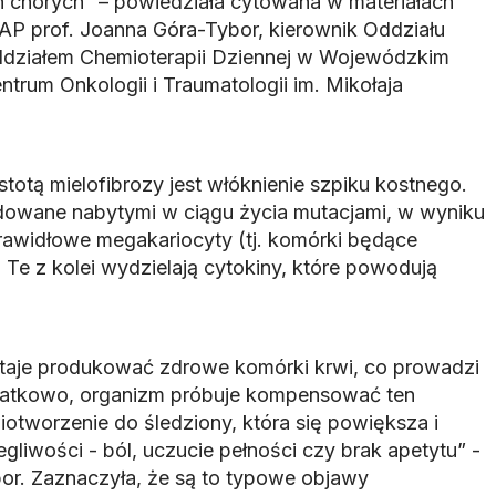
ch chorych” – powiedziała cytowana w materiałach
P prof. Joanna Góra-Tybor, kierownik Oddziału
działem Chemioterapii Dziennej w Wojewódzkim
trum Onkologii i Traumatologii im. Mikołaja
stotą mielofibrozy jest włóknienie szpiku kostnego.
dowane nabytymi w ciągu życia mutacjami, w wyniku
prawidłowe megakariocyty (tj. komórki będące
. Te z kolei wydzielają cytokiny, które powodują
taje produkować zdrowe komórki krwi, co prowadzi
atkowo, organizm próbuje kompensować ten
otworzenie do śledziony, która się powiększa i
iwości - ból, uczucie pełności czy brak apetytu” -
bor. Zaznaczyła, że są to typowe objawy