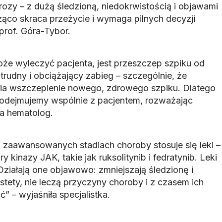
rozy – z dużą śledzioną, niedokrwistością i objawami
ąco skraca przeżycie i wymaga pilnych decyzji
prof. Góra-Tybor.
że wyleczyć pacjenta, jest przeszczep szpiku od
rudny i obciążający zabieg – szczególnie, że
nia wszczepienie nowego, zdrowego szpiku. Dlatego
 podejmujemy wspólnie z pacjentem, rozważając
ła hematolog.
j zaawansowanych stadiach choroby stosuje się leki –
y kinazy JAK, takie jak ruksolitynib i fedratynib. Leki
Działają one objawowo: zmniejszają śledzionę i
stety, nie leczą przyczyny choroby i z czasem ich
 – wyjaśniła specjalistka.