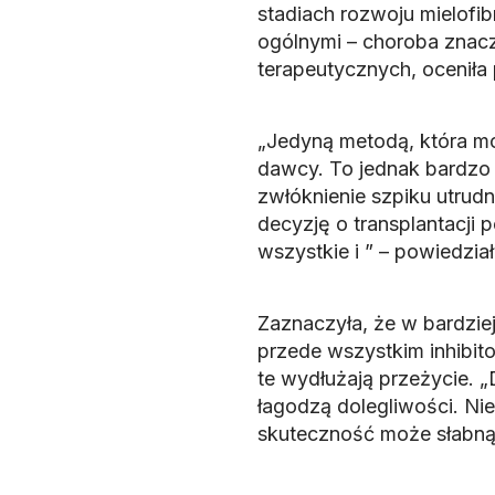
stadiach rozwoju mielofib
ogólnymi – choroba znacz
terapeutycznych, oceniła 
„Jedyną metodą, która mo
dawcy. To jednak bardzo t
zwłóknienie szpiku utrud
decyzję o transplantacji
wszystkie
i
” – powiedzia
Zaznaczyła, że w bardzie
przede wszystkim inhibitor
te wydłużają przeżycie. „
łagodzą dolegliwości. Nie
skuteczność może słabnąć”