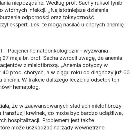
ałania niepożądane. Według prof. Sachy ruksolitynib
wtórnych infekcji. „Najistotniejsze działania
aburzenia odporności oraz toksyczność
ył ekspert. Leki te mogą nasilać u chorych anemię i
pt. "Pacjenci hematoonkologiczni - wyzwania i
ię 27 maja br. prof. Sacha zwrócił uwagę, że anemia
acjentów z mielofibrozą. „Anemia dotyczy w
40 proc. chorych, a w ciągu roku od diagnozy już 60
 anemii. W trakcie dalszego leczenia odsetek ten
mówił hematolog.
iała, że w zaawansowanych stadiach mielofibrozy
ransfuzji krwinek, co może być bardzo uciążliwe,
 hospitalizacji. Problemem jest także
które może uszkadzać narządy wewnętrzne.