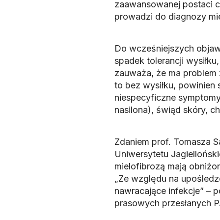
zaawansowanej postaci c
prowadzi do diagnozy mie
Do wcześniejszych objawów
spadek tolerancji wysiłku,
zauważa, że ma problem z 
to bez wysiłku, powinien 
niespecyficzne symptomy,
nasilona), świąd skóry, c
Zdaniem prof. Tomasza Sac
Uniwersytetu Jagiellońsk
mielofibrozą mają obniżon
„Ze względu na upośledz
nawracające infekcje” – 
prasowych przesłanych P