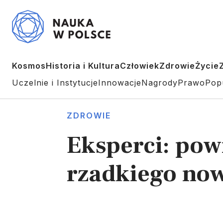
Kosmos
Historia i Kultura
Człowiek
Zdrowie
Życie
Uczelnie i Instytucje
Innowacje
Nagrody
Prawo
Pop
ZDROWIE
Eksperci: pow
rzadkiego no