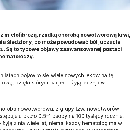
z mielofibrozą, rzadką chorobą nowotworową krwi
ia śledziony, co może powodować ból, uczucie
tu. Są to typowe objawy zaawansowanej postaci
 hematolodzy.
ich latach pojawiło się wiele nowych leków na tę
wą, dzięki którym pacjenci żyją dłużej i w
 choroba nowotworowa, z grupy tzw. nowotworów
stępuje u około 0,5–1 osoby na 100 tysięcy rocznie.
żyją z nią wiele lat, niemal każdy hematolog ma w