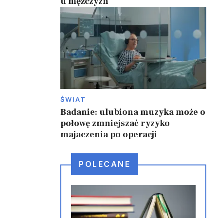
u mężczyzn
ŚWIAT
Badanie: ulubiona muzyka może o
połowę zmniejszać ryzyko
majaczenia po operacji
POLECANE