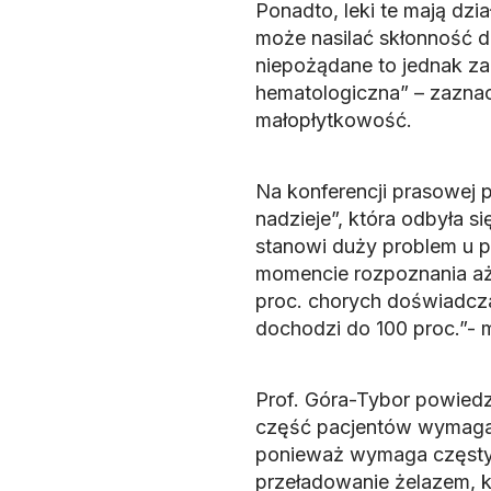
Ponadto, leki te mają dzi
może nasilać skłonność do 
niepożądane to jednak z
hematologiczna” – zaznacz
małopłytkowość.
Na konferencji prasowej 
nadzieje”, która odbyła s
stanowi duży problem u p
momencie rozpoznania aż 
proc. chorych doświadcza
dochodzi do 100 proc.”- 
Prof. Góra-Tybor powiedz
część pacjentów wymaga t
ponieważ wymaga częstych
przeładowanie żelazem, 