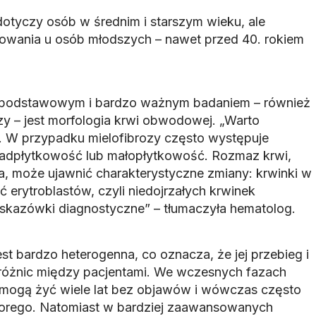
dotyczy osób w średnim i starszym wieku, ale
rowania u osób młodszych – nawet przed 40. rokiem
 podstawowym i bardzo ważnym badaniem – również
zy – jest morfologia krwi obwodowej. „Warto
. W przypadku mielofibrozy często występuje
nadpłytkowość lub małopłytkowość. Rozmaz krwi,
, może ujawnić charakterystyczne zmiany: krwinki w
ć erytroblastów, czyli niedojrzałych krwinek
kazówki diagnostyczne” – tłumaczyła hematolog.
st bardzo heterogenna, co oznacza, że jej przebieg i
różnic między pacjentami. We wczesnych fazach
mogą żyć wiele lat bez objawów i wówczas często
orego. Natomiast w bardziej zaawansowanych