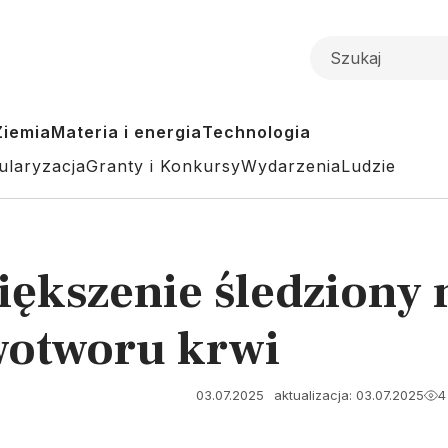
Ziemia
Materia i energia
Technologia
ularyzacja
Granty i Konkursy
Wydarzenia
Ludzie
iększenie śledziony
wotworu krwi
03.07.2025
aktualizacja: 03.07.2025
4