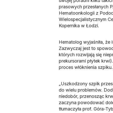
swojej poradni kilku taki
prasowych przesłanych PA
Hematoonkologii z Podod
Wielospecjalistycznym Cen
Kopernika w Łodzi.
Hematolog wyjaśniła, że i
Zazwyczaj jest to spowo
których rozwijają się nie
prekursorami płytek krwi)
proces włóknienia szpiku.
„Uszkodzony szpik przes
do wielu problemów. Dod
niedobór, przenosząc krwi
zaczyna powodować dolegl
tłumaczyła prof. Góra-Ty