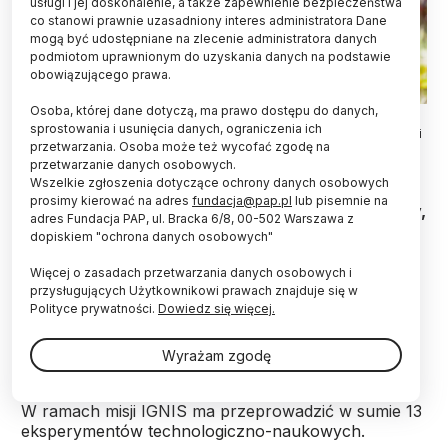
usługi i jej doskonalenie, a także zapewnienie bezpieczeństwa
co stanowi prawnie uzasadniony interes administratora Dane
mogą być udostępniane na zlecenie administratora danych
podmiotom uprawnionym do uzyskania danych na podstawie
obowiązującego prawa.
Osoba, której dane dotyczą, ma prawo dostępu do danych,
08.06.2025. Dyrektor Departamentu Strategii i Współpracy
sprostowania i usunięcia danych, ograniczenia ich
Międzynarodowej w Polskiej Agencji Kosmicznej, kierownik misji
przetwarzania. Osoba może też wycofać zgodę na
Ignis dr Aleksandra Bukała. PAP/Leszek Szymański
przetwarzanie danych osobowych.
Wszelkie zgłoszenia dotyczące ochrony danych osobowych
Sławosz Uznański-Wiśniewski nie tylko
prosimy kierować na adres
fundacja@pap.pl
lub pisemnie na
profesjonalnie wykonuje wszystkie eksperymenty,
adres Fundacja PAP, ul. Bracka 6/8, 00-502 Warszawa z
ale też widać, że sprawia mu to ogromną radość.
dopiskiem "ochrona danych osobowych"
Międzynarodowa Stacja Kosmiczna to jego
miejsce - powiedziała PAP polska szefowa misji
Więcej o zasadach przetwarzania danych osobowych i
technologiczno-naukowej IGNIS dr Aleksandra
przysługujących Użytkownikowi prawach znajduje się w
Polityce prywatności.
Dowiedz się więcej.
Bukała z POLSA.
Wyrażam zgodę
Polski astronauta od czwartku znajduje się na
pokładzie Międzynarodowej Stacji Kosmicznej (ISS).
W ramach misji IGNIS ma przeprowadzić w sumie 13
eksperymentów technologiczno-naukowych.