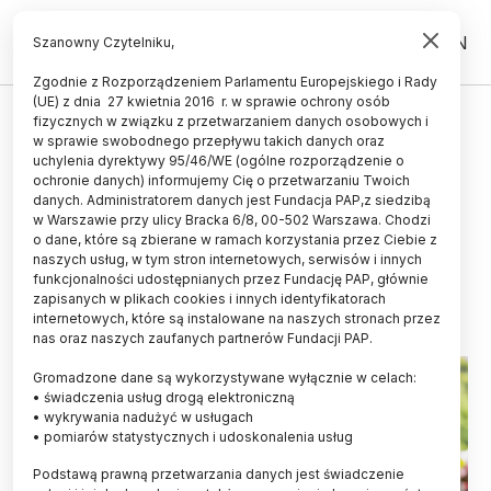
PL
EN
Szanowny Czytelniku,
Zgodnie z Rozporządzeniem Parlamentu Europejskiego i Rady
(UE) z dnia 27 kwietnia 2016 r. w sprawie ochrony osób
KOSMOS
fizycznych w związku z przetwarzaniem danych osobowych i
w sprawie swobodnego przepływu takich danych oraz
Polska szefowa misji IGNIS:
uchylenia dyrektywy 95/46/WE (ogólne rozporządzenie o
Sławosz Uznański-Wiśniewski to
ochronie danych) informujemy Cię o przetwarzaniu Twoich
danych. Administratorem danych jest Fundacja PAP,z siedzibą
wzorowy pracownik
w Warszawie przy ulicy Bracka 6/8, 00-502 Warszawa. Chodzi
o dane, które są zbierane w ramach korzystania przez Ciebie z
LUDWIKA TOMALA
naszych usług, w tym stron internetowych, serwisów i innych
03.07.2025
aktualizacja: 03.07.2025
funkcjonalności udostępnianych przez Fundację PAP, głównie
2 minuty czytania
zapisanych w plikach cookies i innych identyfikatorach
internetowych, które są instalowane na naszych stronach przez
nas oraz naszych zaufanych partnerów Fundacji PAP.
Gromadzone dane są wykorzystywane wyłącznie w celach:
• świadczenia usług drogą elektroniczną
• wykrywania nadużyć w usługach
• pomiarów statystycznych i udoskonalenia usług
Podstawą prawną przetwarzania danych jest świadczenie