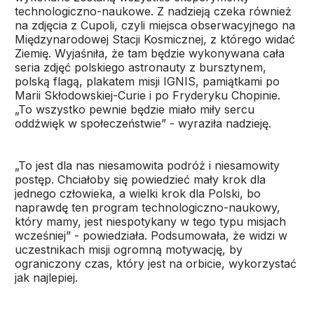
technologiczno-naukowe. Z nadzieją czeka również
na zdjęcia z Cupoli, czyli miejsca obserwacyjnego na
Międzynarodowej Stacji Kosmicznej, z którego widać
Ziemię. Wyjaśniła, że tam będzie wykonywana cała
seria zdjęć polskiego astronauty z bursztynem,
polską flagą, plakatem misji IGNIS, pamiątkami po
Marii Skłodowskiej-Curie i po Fryderyku Chopinie.
„To wszystko pewnie będzie miało miły sercu
oddźwięk w społeczeństwie” - wyraziła nadzieję.
„To jest dla nas niesamowita podróż i niesamowity
postęp. Chciałoby się powiedzieć mały krok dla
jednego człowieka, a wielki krok dla Polski, bo
naprawdę ten program technologiczno-naukowy,
który mamy, jest niespotykany w tego typu misjach
wcześniej” - powiedziała. Podsumowała, że widzi w
uczestnikach misji ogromną motywację, by
ograniczony czas, który jest na orbicie, wykorzystać
jak najlepiej.