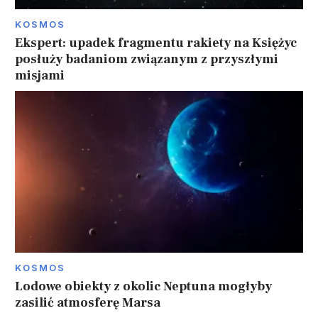
KOSMOS
Ekspert: upadek fragmentu rakiety na Księżyc
posłuży badaniom związanym z przyszłymi
misjami
KOSMOS
Lodowe obiekty z okolic Neptuna mogłyby
zasilić atmosferę Marsa