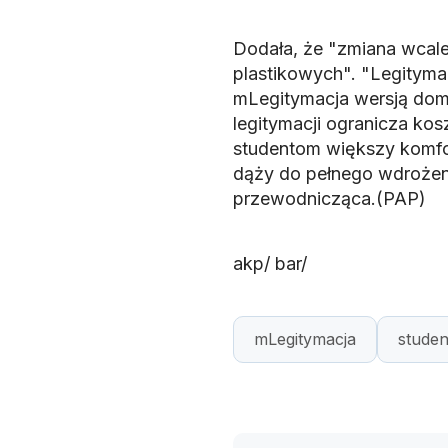
Dodała, że "zmiana wcale
plastikowych". "Legityma
mLegitymacja wersją domy
legitymacji ogranicza kosz
studentom większy komfor
dąży do pełnego wdrożeni
przewodnicząca.(PAP)
akp/ bar/
mLegitymacja
studen