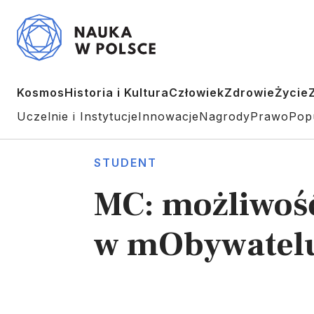
Kosmos
Historia i Kultura
Człowiek
Zdrowie
Życie
Uczelnie i Instytucje
Innowacje
Nagrody
Prawo
Pop
STUDENT
MC: możliwość
w mObywatelu 