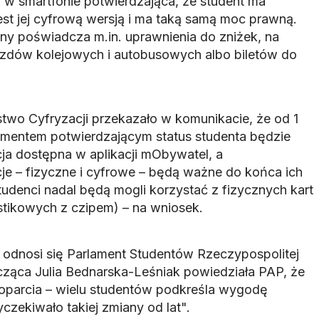
a w smartfonie potwierdzająca, że student ma
est jej cyfrową wersją i ma taką samą moc prawną.
ny poświadcza m.in. uprawnienia do zniżek, na
azdów kolejowych i autobusowych albo biletów do
stwo Cyfryzacji przekazało w komunikacie, że od 1
entem potwierdzającym status studenta będzie
cja dostępna w aplikacji mObywatel, a
e – fizyczne i cyfrowe – będą ważne do końca ich
tudenci nadal będą mogli korzystać z fizycznych kart
stikowych z czipem) – na wniosek.
 odnosi się Parlament Studentów Rzeczypospolitej
cząca Julia Bednarska-Leśniak powiedziała PAP, że
 poparcia – wielu studentów podkreśla wygodę
zekiwało takiej zmiany od lat".