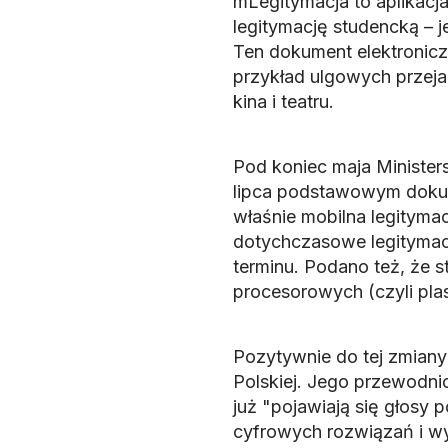
mLegitymacja to aplikacj
legitymację studencką – j
Ten dokument elektronicz
przykład ulgowych przej
kina i teatru.
Pod koniec maja Minister
lipca podstawowym dokum
właśnie mobilna legityma
dotychczasowe legitymacj
terminu. Podano też, że s
procesorowych (czyli pla
Pozytywnie do tej zmiany
Polskiej. Jego przewodni
już "pojawiają się głosy
cyfrowych rozwiązań i wyc