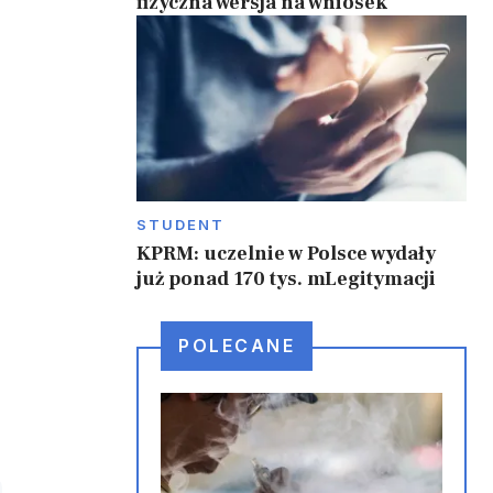
fizyczna wersja na wniosek
STUDENT
KPRM: uczelnie w Polsce wydały
już ponad 170 tys. mLegitymacji
POLECANE