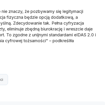
 nie znaczy, że pozbywamy się legitymacji
cja fizyczna będzie opcją dodatkową, a
ślną. Zdecydowanie tak. Pełna cyfryzacja
ty, eliminuje zbędną biurokrację i wreszcie daje
t. To zgodne z unijnymi standardami eIDAS 2.0 i
a cyfrowej tożsamości" – podkreśliła
ci