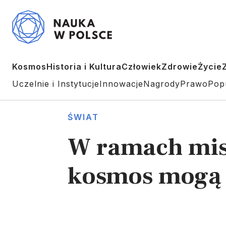
Kosmos
Historia i Kultura
Człowiek
Zdrowie
Życie
Uczelnie i Instytucje
Innowacje
Nagrody
Prawo
Pop
ŚWIAT
W ramach misj
kosmos mogą 