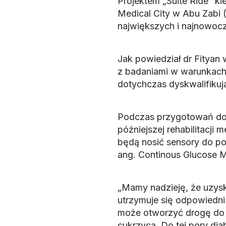
Projektem „Suite Ride” k
Medical City w Abu Zabi 
największych i najnowocze
Jak powiedział dr Fityan
z badaniami w warunkach 
dotychczas dyskwalifikuj
Podczas przygotowań do 
późniejszej rehabilitacji
będą nosić sensory do po
ang. Continous Glucose M
„Mamy nadzieję, że uzysk
utrzymuje się odpowiedni 
może otworzyć drogę do 
cukrzycą. Do tej pory dia