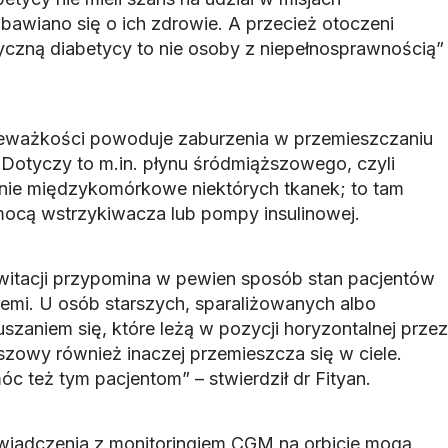
awiano się o ich zdrowie. A przecież otoczeni
czną diabetycy to nie osoby z niepełnosprawnością”
nieważkości powoduje zaburzenia w przemieszczaniu
 Dotyczy to m.in. płynu śródmiąższowego, czyli
nie międzykomórkowe niektórych tkanek; to tam
omocą wstrzykiwacza lub pompy insulinowej.
witacji przypomina w pewien sposób stan pacjentów
iemi. U osób starszych, sparaliżowanych albo
zaniem się, które leżą w pozycji horyzontalnej przez
szowy również inaczej przemieszcza się w ciele.
 też tym pacjentom” – stwierdził dr Fityan.
wiadczenia z monitoringiem CGM na orbicie mogą