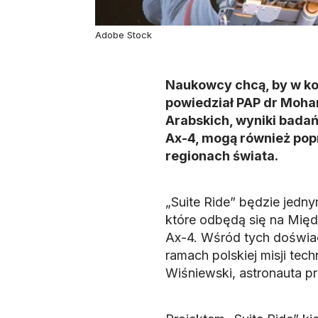
Adobe Stock
Naukowcy chcą, by w ko
powiedział PAP dr Moh
Arabskich, wyniki bada
Ax-4, mogą również pop
regionach świata.
„Suite Ride” będzie jed
które odbędą się na Międ
Ax-4. Wśród tych doświad
ramach polskiej misji te
Wiśniewski, astronauta p