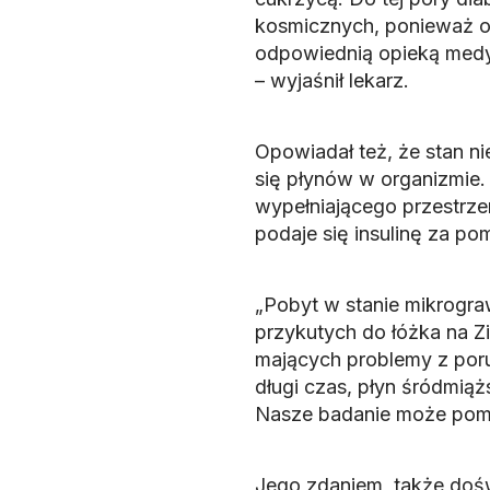
kosmicznych, ponieważ ob
odpowiednią opieką medy
– wyjaśnił lekarz.
Opowiadał też, że stan 
się płynów w organizmie.
wypełniającego przestrze
podaje się insulinę za p
„Pobyt w stanie mikrogra
przykutych do łóżka na Z
mających problemy z porus
długi czas, płyn śródmiąż
Nasze badanie może pomóc
Jego zdaniem, także doś