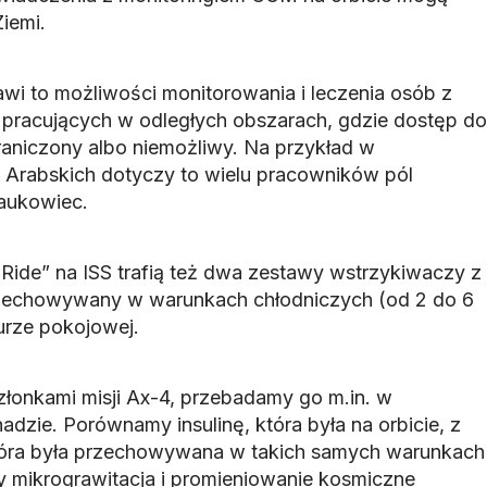
Ziemi.
wi to możliwości monitorowania i leczenia osób z
 pracujących w odległych obszarach, gdzie dostęp do
raniczony albo niemożliwy. Na przykład w
 Arabskich dotyczy to wielu pracowników pól
naukowiec.
 Ride” na ISS trafią też dwa zestawy wstrzykiwaczy z
przechowywany w warunkach chłodniczych (od 2 do 6
turze pokojowej.
złonkami misji Ax-4, przebadamy go m.in. w
adzie. Porównamy insulinę, która była na orbicie, z
która była przechowywana w takich samych warunkach
y mikrograwitacja i promieniowanie kosmiczne