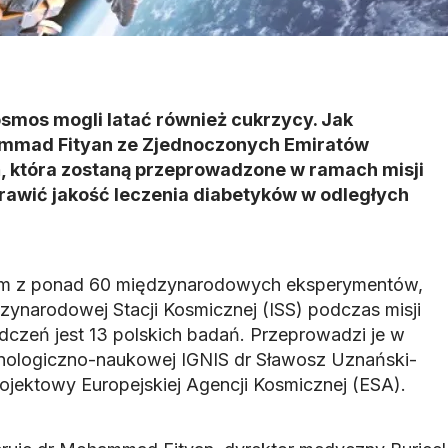
smos mogli latać również cukrzycy. Jak
ammad Fityan ze Zjednoczonych Emiratów
ń, która zostaną przeprowadzone w ramach misji
rawić jakość leczenia diabetyków w odległych
nym z ponad 60 międzynarodowych eksperymentów,
zynarodowej Stacji Kosmicznej (ISS) podczas misji
czeń jest 13 polskich badań. Przeprowadzi je w
chnologiczno-naukowej IGNIS dr Sławosz Uznański-
rojektowy Europejskiej Agencji Kosmicznej (ESA).