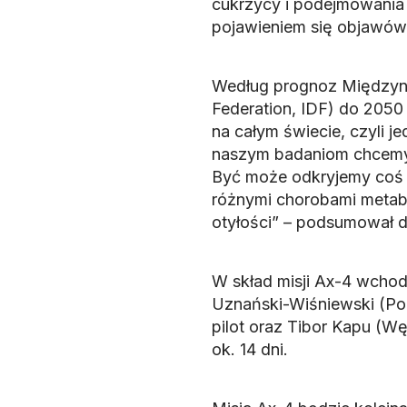
cukrzycy i podejmowania
pojawieniem się objawów”
Według prognoz Międzynar
Federation, IDF) do 2050
na całym świecie, czyli j
naszym badaniom chcemy 
Być może odkryjemy coś 
różnymi chorobami metab
otyłości” – podsumował 
W skład misji Ax-4 wcho
Uznański-Wiśniewski (Pols
pilot oraz Tibor Kapu (Węg
ok. 14 dni.