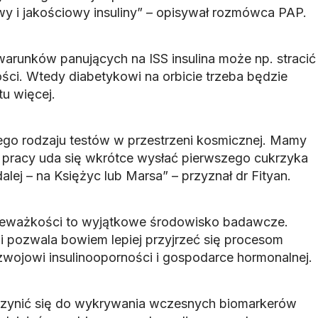
owy i jakościowy insuliny” – opisywał rozmówca PAP.
runków panujących na ISS insulina może np. stracić
ści. Wtedy diabetykowi na orbicie trzeba będzie
u więcej.
ego rodzaju testów w przestrzeni kosmicznej. Mamy
ej pracy uda się wkrótce wysłać pierwszego cukrzyka
alej – na Księżyc lub Marsa” – przyznał dr Fityan.
ieważkości to wyjątkowe środowisko badawcze.
i pozwala bowiem lepiej przyjrzeć się procesom
wojowi insulinooporności i gospodarce hormonalnej.
zynić się do wykrywania wczesnych biomarkerów