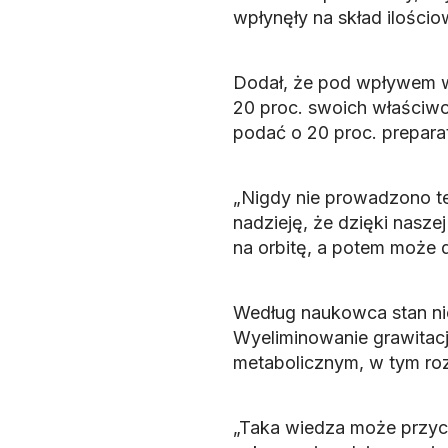
wpłynęły na skład ilości
Dodał, że pod wpływem wa
20 proc. swoich właściwo
podać o 20 proc. preparat
„Nigdy nie prowadzono t
nadzieję, że dzięki nasz
na orbitę, a potem może d
Według naukowca stan n
Wyeliminowanie grawitacj
metabolicznym, w tym roz
„Taka wiedza może przyc