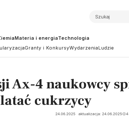
Ziemia
Materia i energia
Technologia
ularyzacja
Granty i Konkursy
Wydarzenia
Ludzie
i Ax-4 naukowcy sp
latać cukrzycy
24.06.2025
aktualizacja: 24.06.2025
4