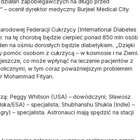
 działań zapobiegawczych na długo przed
 – ocenił dyrektor medyczny Burjeel Medical City.
odowej Federacji Cukrzycy (International Diabetes
 r. na tę chorobę będzie cierpieć ponad 850 mln osób
eden na ośmiu dorosłych będzie diabetykiem. „Dzięki
pomóc osobom z cukrzycą – w kosmosie i na Ziemi.
jeszcze, co może wpłynąć na leczenie pacjentów z
olicznymi, w tym coraz poważniejszym problemem
dr Mohammad Fityan.
dzą: Peggy Whitson (USA) – dowódczyni; Sławosz
ka/ESA) – specjalista; Shubhanshu Shukla (Indie) –
ry) – specjalista. Astronauci mają spędzić na stacji