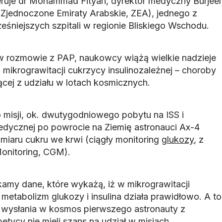
ieruje dr Mohammad Fityan, dyrektor medyczny Burjeel
(Zjednoczone Emiraty Arabskie, ZEA), jednego z
śniejszych szpitali w regionie Bliskiego Wschodu.
 w rozmowie z PAP, naukowcy wiążą wielkie nadzieje
mikrograwitacji cukrzycy insulinozależnej – choroby
ącej z udziału w lotach kosmicznych.
misji, ok. dwutygodniowego pobytu na ISS i
 medycznej po powrocie na Ziemię astronauci Ax-4
miaru cukru we krwi (ciągły monitoring
glukozy
, z
onitoring, CGM).
amy dane, które wykażą, iż w mikrograwitacji
metabolizm glukozy i insulina działa prawidłowo. A to
wysłania w kosmos pierwszego astronauty z
betycy nie mieli szans na udział w misjach