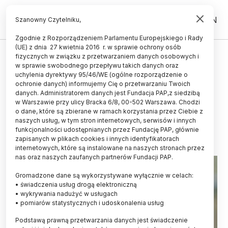
PL
EN
Szanowny Czytelniku,
Zgodnie z Rozporządzeniem Parlamentu Europejskiego i Rady
(UE) z dnia 27 kwietnia 2016 r. w sprawie ochrony osób
ŚWIAT
fizycznych w związku z przetwarzaniem danych osobowych i
w sprawie swobodnego przepływu takich danych oraz
Portugalia/ 300 tys. lat temu
uchylenia dyrektywy 95/46/WE (ogólne rozporządzenie o
pantera śnieżna żyła na Płw.
ochronie danych) informujemy Cię o przetwarzaniu Twoich
danych. Administratorem danych jest Fundacja PAP,z siedzibą
Iberyjskim
w Warszawie przy ulicy Bracka 6/8, 00-502 Warszawa. Chodzi
o dane, które są zbierane w ramach korzystania przez Ciebie z
10.05.2025
aktualizacja: 10.05.2025
naszych usług, w tym stron internetowych, serwisów i innych
2 minuty czytania
funkcjonalności udostępnianych przez Fundację PAP, głównie
zapisanych w plikach cookies i innych identyfikatorach
internetowych, które są instalowane na naszych stronach przez
nas oraz naszych zaufanych partnerów Fundacji PAP.
Gromadzone dane są wykorzystywane wyłącznie w celach:
• świadczenia usług drogą elektroniczną
• wykrywania nadużyć w usługach
• pomiarów statystycznych i udoskonalenia usług
Podstawą prawną przetwarzania danych jest świadczenie