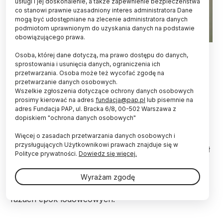
usługi i jej doskonalenie, a także zapewnienie bezpieczeństwa
co stanowi prawnie uzasadniony interes administratora Dane
mogą być udostępniane na zlecenie administratora danych
podmiotom uprawnionym do uzyskania danych na podstawie
obowiązującego prawa.
Fot. Adobe Stock
Osoba, której dane dotyczą, ma prawo dostępu do danych,
sprostowania i usunięcia danych, ograniczenia ich
Znaleziona w Portugalii skamielina pantery
przetwarzania. Osoba może też wycofać zgodę na
śnieżnej, gatunku zwanego też irbisem, dowodzi,
przetwarzanie danych osobowych.
że to rzadkie dziś zwierzę z Azji Środkowej mogło
Wszelkie zgłoszenia dotyczące ochrony danych osobowych
występować powszechnie na obszarze Półwyspu
prosimy kierować na adres
fundacja@pap.pl
lub pisemnie na
Iberyjskiego przed 300 tys. laty.
adres Fundacja PAP, ul. Bracka 6/8, 00-502 Warszawa z
dopiskiem "ochrona danych osobowych"
Więcej o zasadach przetwarzania danych osobowych i
Jak przekazały władze Muzeum Geologicznego w
przysługujących Użytkownikowi prawach znajduje się w
Lizbonie, w którego kolekcji międzynarodowy zespół
Polityce prywatności.
Dowiedz się więcej.
naukowców natrafił na dobrze zachowaną
skamielinę czaszki, a także na fragmenty kości,
Wyrażam zgodę
dotarcie do Europy pantery śnieżnej mogło wiązać
się ze zmianą temperatury powietrza w ostatnich
fazach epok lodowcowych.