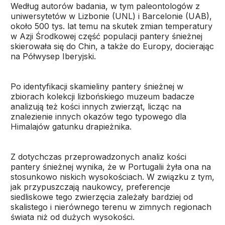
Według autorów badania, w tym paleontologów z
uniwersytetów w Lizbonie (UNL) i Barcelonie (UAB),
około 500 tys. lat temu na skutek zmian temperatury
w Azji Środkowej część populacji pantery śnieżnej
skierowała się do Chin, a także do Europy, docierając
na Półwysep Iberyjski.
Po identyfikacji skamieliny pantery śnieżnej w
zbiorach kolekcji lizbońskiego muzeum badacze
analizują też kości innych zwierząt, licząc na
znalezienie innych okazów tego typowego dla
Himalajów gatunku drapieżnika.
Z dotychczas przeprowadzonych analiz kości
pantery śnieżnej wynika, że w Portugalii żyła ona na
stosunkowo niskich wysokościach. W związku z tym,
jak przypuszczają naukowcy, preferencje
siedliskowe tego zwierzęcia zależały bardziej od
skalistego i nierównego terenu w zimnych regionach
świata niż od dużych wysokości.