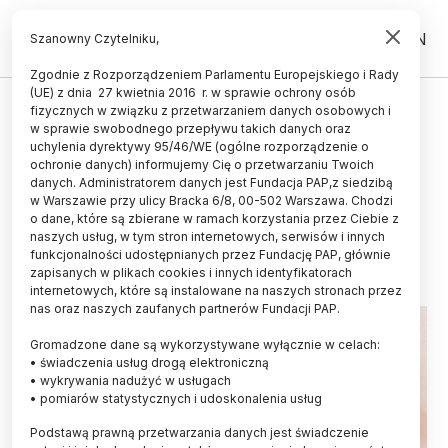
PL
EN
Szanowny Czytelniku,
Zgodnie z Rozporządzeniem Parlamentu Europejskiego i Rady
(UE) z dnia 27 kwietnia 2016 r. w sprawie ochrony osób
ZDROWIE
fizycznych w związku z przetwarzaniem danych osobowych i
w sprawie swobodnego przepływu takich danych oraz
Polacy chcą wykorzystać AI do
uchylenia dyrektywy 95/46/WE (ogólne rozporządzenie o
diagnozowania schizofrenii na
ochronie danych) informujemy Cię o przetwarzaniu Twoich
danych. Administratorem danych jest Fundacja PAP,z siedzibą
podstawie skanowania siatkówki
w Warszawie przy ulicy Bracka 6/8, 00-502 Warszawa. Chodzi
o dane, które są zbierane w ramach korzystania przez Ciebie z
02.04.2025
aktualizacja: 02.04.2025
naszych usług, w tym stron internetowych, serwisów i innych
2 minuty czytania
funkcjonalności udostępnianych przez Fundację PAP, głównie
zapisanych w plikach cookies i innych identyfikatorach
Read the English version of this article
internetowych, które są instalowane na naszych stronach przez
nas oraz naszych zaufanych partnerów Fundacji PAP.
Gromadzone dane są wykorzystywane wyłącznie w celach:
• świadczenia usług drogą elektroniczną
• wykrywania nadużyć w usługach
• pomiarów statystycznych i udoskonalenia usług
Podstawą prawną przetwarzania danych jest świadczenie