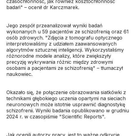
czasochłonność, jak również kosztochłonność
badań" – ocenił dr Karczmarek.
Jego zespół przeanalizował wyniki badań
wykonanych u 59 pacjentów ze schizofrenią oraz 61
osób zdrowych. "Zdjęcia z tomografu optycznego
interpretowaliśmy z udziałem zaawansowanych
algorytmów sztucznej inteligencji. Wykorzystaliśmy
różnorodne modele analizy, które zwiększyły
precyzję wykrywania różnic między zdrowymi
osobami a pacjentami ze schizofrenią" – tłumaczył
naukowiec.
Okazało się, że połączenie obrazowania siatkówki z
technikami głębokiego uczenia opartymi na sieciach
neuronowych może istotnie usprawnić diagnostykę
schizofrenii. Wyniki badania opublikowano w grudniu
2024 r. w czasopiśmie "Scientific Reports".
Jak ocenili autorzy pracy, jest to ważne odkrycie,