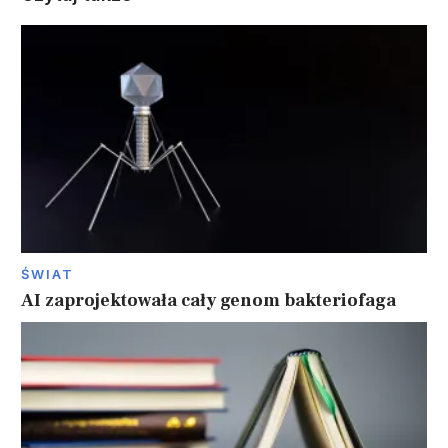
ŚWIAT
AI zaprojektowała cały genom bakteriofaga