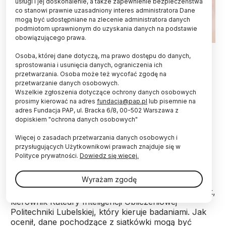
usługi i jej doskonalenie, a także zapewnienie bezpieczeństwa
co stanowi prawnie uzasadniony interes administratora Dane
mogą być udostępniane na zlecenie administratora danych
podmiotom uprawnionym do uzyskania danych na podstawie
obowiązującego prawa.
Fot. Adobe Stock
Osoba, której dane dotyczą, ma prawo dostępu do danych,
sprostowania i usunięcia danych, ograniczenia ich
Badania wykorzystujące AI do diagnozowania
przetwarzania. Osoba może też wycofać zgodę na
schizofrenii na podstawie skanowania siatkówki
przetwarzanie danych osobowych.
oka prowadzą naukowcy z Politechniki Lubelskiej,
Wszelkie zgłoszenia dotyczące ochrony danych osobowych
Uniwersytetu Medycznego w Lublinie,
prosimy kierować na adres
fundacja@pap.pl
lub pisemnie na
Katolickiego Uniwersytetu Lubelskiego oraz
adres Fundacja PAP, ul. Bracka 6/8, 00-502 Warszawa z
dopiskiem "ochrona danych osobowych"
University of Rochester (USA).
Więcej o zasadach przetwarzania danych osobowych i
przysługujących Użytkownikowi prawach znajduje się w
"Siatkówka jest ściśle powiązana z ośrodkowym
Polityce prywatności.
Dowiedz się więcej.
układem nerwowym, można powiedzieć, że jest
uproszczonym modelem tego, co dzieje się w
Wyrażam zgodę
mózgu" – powiedział cytowany w informacji
prasowej przesłanej PAP dr. hab. Paweł Karczmarek,
kierownik Katedry Inteligencji Obliczeniowej
Politechniki Lubelskiej, który kieruje badaniami. Jak
ocenił, dane pochodzące z siatkówki mogą być