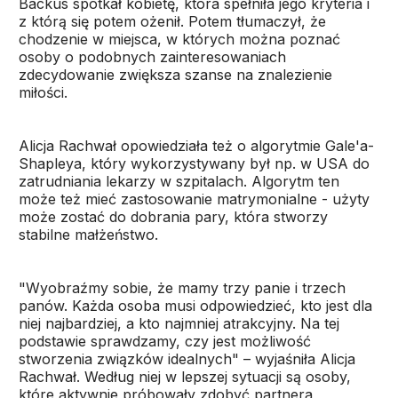
Backus spotkał kobietę, która spełniła jego kryteria i
z którą się potem ożenił. Potem tłumaczył, że
chodzenie w miejsca, w których można poznać
osoby o podobnych zainteresowaniach
zdecydowanie zwiększa szanse na znalezienie
miłości.
Alicja Rachwał opowiedziała też o algorytmie Gale'a-
Shapleya, który wykorzystywany był np. w USA do
zatrudniania lekarzy w szpitalach. Algorytm ten
może też mieć zastosowanie matrymonialne - użyty
może zostać do dobrania pary, która stworzy
stabilne małżeństwo.
"Wyobraźmy sobie, że mamy trzy panie i trzech
panów. Każda osoba musi odpowiedzieć, kto jest dla
niej najbardziej, a kto najmniej atrakcyjny. Na tej
podstawie sprawdzamy, czy jest możliwość
stworzenia związków idealnych" – wyjaśniła Alicja
Rachwał. Według niej w lepszej sytuacji są osoby,
które aktywnie próbowały zdobyć partnera,