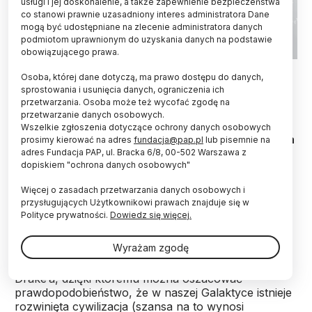
usługi i jej doskonalenie, a także zapewnienie bezpieczeństwa
co stanowi prawnie uzasadniony interes administratora Dane
mogą być udostępniane na zlecenie administratora danych
podmiotom uprawnionym do uzyskania danych na podstawie
obowiązującego prawa.
Źródło: Adobe Stock
Osoba, której dane dotyczą, ma prawo dostępu do danych,
sprostowania i usunięcia danych, ograniczenia ich
Matematyka może pomóc rozstrzygnąć różne
przetwarzania. Osoba może też wycofać zgodę na
dylematy związane z tematem miłości: pomaga
przetwarzanie danych osobowych.
oszacować szanse na znalezienie idealnego
Wszelkie zgłoszenia dotyczące ochrony danych osobowych
partnera, dobrać strategię poszukiwania partnera
prosimy kierować na adres
fundacja@pap.pl
lub pisemnie na
i uniknąć rozwodu - przypomina z okazji
adres Fundacja PAP, ul. Bracka 6/8, 00-502 Warszawa z
dopiskiem "ochrona danych osobowych"
walentynek Alicja Rachwał z Politechniki
Lubelskiej.
Więcej o zasadach przetwarzania danych osobowych i
przysługujących Użytkownikowi prawach znajduje się w
Polityce prywatności.
Dowiedz się więcej.
Alicja Rachwał z Katedry Inteligencji Obliczeniowej
lubelskiej uczelni wspomina o różnych
Wyrażam zgodę
zagadnieniach, w których matematyka spotyka się z
tematem miłości. Badaczka przywołuje równanie
Drake’a, dzięki któremu można oszacować
prawdopodobieństwo, że w naszej Galaktyce istnieje
rozwinięta cywilizacja (szansa na to wynosi