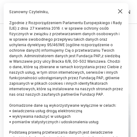
PL
EN
Szanowny Czytelniku,
Zgodnie z Rozporządzeniem Parlamentu Europejskiego i Rady
(UE) z dnia 27 kwietnia 2016 r. w sprawie ochrony osób
CZŁOWIEK
fizycznych w związku z przetwarzaniem danych osobowych i
w sprawie swobodnego przepływu takich danych oraz
Obliczenia matematyczne mogą
uchylenia dyrektywy 95/46/WE (ogólne rozporządzenie o
pomóc w rozstrzygnięciu
ochronie danych) informujemy Cię o przetwarzaniu Twoich
danych. Administratorem danych jest Fundacja PAP,z siedzibą
miłosnych dylematów
w Warszawie przy ulicy Bracka 6/8, 00-502 Warszawa. Chodzi
o dane, które są zbierane w ramach korzystania przez Ciebie z
14.02.2025
aktualizacja: 14.02.2025
naszych usług, w tym stron internetowych, serwisów i innych
3 minuty czytania
funkcjonalności udostępnianych przez Fundację PAP, głównie
zapisanych w plikach cookies i innych identyfikatorach
internetowych, które są instalowane na naszych stronach przez
nas oraz naszych zaufanych partnerów Fundacji PAP.
Gromadzone dane są wykorzystywane wyłącznie w celach:
• świadczenia usług drogą elektroniczną
• wykrywania nadużyć w usługach
• pomiarów statystycznych i udoskonalenia usług
Podstawą prawną przetwarzania danych jest świadczenie