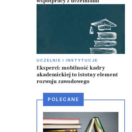
współpracy z uczelniami
UCZELNIE I INSTYTUCJE
Eksperci: mobilność kadry
akademickiej to istotny element
rozwoju zawodowego
POLECANE