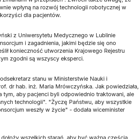
nie wpłyną na rozwój technologii robotycznej w
korzyści dla pacjentów.
yński z Uniwersytetu Medycznego w Lublinie
nsorcjum i zagadnienia, jakimi będzie się ono
ślił konieczność utworzenia Krajowego Rejestru
zym zgodni są wszyscy eksperci.
odsekretarz stanu w Ministerstwie Nauki i
f. dr hab. inż. Maria Mrówczyńska. Jak powiedziała,
 tym, aby pacjenci byli odpowiednio traktowani, ale
snych technologii". "Życzę Państwu, aby wszystkie
nsorcjum weszły w życie" - dodała wiceminister
dołoży wszelkich starań, aby być ważną częścią