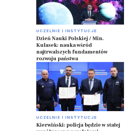
UCZELNIE I INSTYTUCJE
Dzień Nauki Polskiej / Min.
Kulasek: nauka wśród
najtrwalszych fundamentów
rozwoju państwa
UCZELNIE I INSTYTUCJE
Kierwiński: policja będzie w stałej