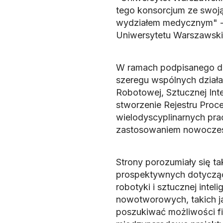
tego konsorcjum ze swoją f
wydziałem medycznym" - d
Uniwersytetu Warszawski
W ramach podpisanego dok
szeregu wspólnych działań
Robotowej, Sztucznej Inte
stworzenie Rejestru Pro
wielodyscyplinarnych pr
zastosowaniem nowoczesn
Strony porozumiały się ta
prospektywnych dotycząc
robotyki i sztucznej inte
nowotworowych, takich jak
poszukiwać możliwości f