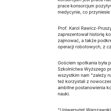
prace konsorcjum pozytyw
medycynie, co przyniesie 
Prof. Karol Rawicz-Prusz
zaprezentował historię ko
zajmować, a także podkre
operacji robotowych, z c
Gościem spotkania była p
Szkolnictwa Wyższego pro
wszystkim nam "zależy na
też korzystali z nowocze
ambitne postanowienia ko
nauki.
"Uniwersytet Warszawski 