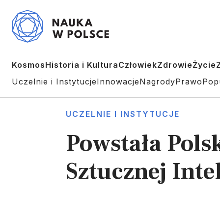
Kosmos
Historia i Kultura
Człowiek
Zdrowie
Życie
Uczelnie i Instytucje
Innowacje
Nagrody
Prawo
Pop
UCZELNIE I INSTYTUCJE
Powstała Pols
Sztucznej Inte