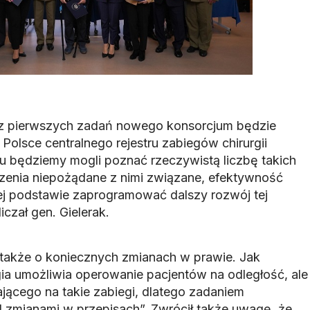
 z pierwszych zadań nowego konsorcjum będzie
olsce centralnego rejestru zabiegów chirurgii
mu będziemy mogli poznać rzeczywistą liczbę takich
rzenia niepożądane z nimi związane, efektywność
 tej podstawie zaprogramować dalszy rozwój tej
iczał gen. Gielerak.
także o koniecznych zmianach w prawie. Jak
gia umożliwia operowanie pacjentów na odległość, ale
ącego na takie zabiegi, dlatego zadaniem
d zmianami w przepisach”. Zwrócił także uwagę, że