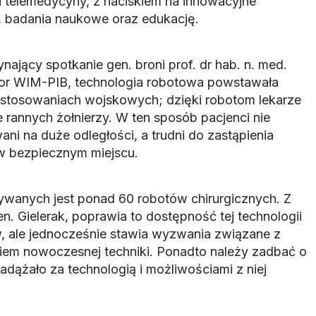
) i telemedycyny, z naciskiem na innowacyjne
, badania naukowe oraz edukację.
ający spotkanie gen. broni prof. dr hab. n. med.
tor WIM-PIB, technologia robotowa powstawała
stosowaniach wojskowych; dzięki robotom lekarze
 rannych żołnierzy. W ten sposób pacjenci nie
ani na duże odległości, a trudni do zastąpienia
 w bezpiecznym miejscu.
wanych jest ponad 60 robotów chirurgicznych. Z
en. Gielerak, poprawia to dostępność tej technologii
, ale jednocześnie stawia wyzwania związane z
em nowoczesnej techniki. Ponadto należy zadbać o
adążało za technologią i możliwościami z niej