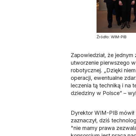
Źródło: WIM-PIB
Zapowiedział, że jednym
utworzenie pierwszego w P
robotycznej. „Dzięki nie
operacji, ewentualne zda
leczenia tą techniką i na
dziedziny w Polsce” – wyl
Dyrektor WIM-PIB mówił 
zaznaczył, dziś technolo
"nie mamy prawa zezwalaj
konsorcjum jest praca na