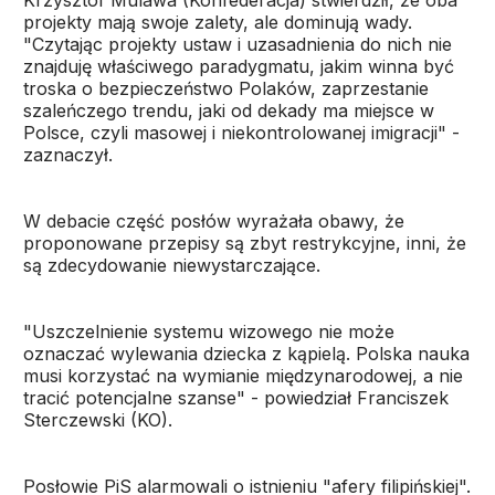
Krzysztof Mulawa (Konfederacja) stwierdził, że oba
projekty mają swoje zalety, ale dominują wady.
"Czytając projekty ustaw i uzasadnienia do nich nie
znajduję właściwego paradygmatu, jakim winna być
troska o bezpieczeństwo Polaków, zaprzestanie
szaleńczego trendu, jaki od dekady ma miejsce w
Polsce, czyli masowej i niekontrolowanej imigracji" -
zaznaczył.
W debacie część posłów wyrażała obawy, że
proponowane przepisy są zbyt restrykcyjne, inni, że
są zdecydowanie niewystarczające.
"Uszczelnienie systemu wizowego nie może
oznaczać wylewania dziecka z kąpielą. Polska nauka
musi korzystać na wymianie międzynarodowej, a nie
tracić potencjalne szanse" - powiedział Franciszek
Sterczewski (KO).
Posłowie PiS alarmowali o istnieniu "afery filipińskiej".