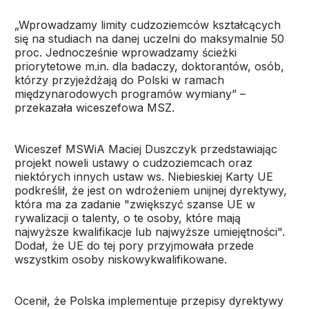
„Wprowadzamy limity cudzoziemców kształcących
się na studiach na danej uczelni do maksymalnie 50
proc. Jednocześnie wprowadzamy ścieżki
priorytetowe m.in. dla badaczy, doktorantów, osób,
którzy przyjeżdżają do Polski w ramach
międzynarodowych programów wymiany” –
przekazała wiceszefowa MSZ.
Wiceszef MSWiA Maciej Duszczyk przedstawiając
projekt noweli ustawy o cudzoziemcach oraz
niektórych innych ustaw ws. Niebieskiej Karty UE
podkreślił, że jest on wdrożeniem unijnej dyrektywy,
która ma za zadanie "zwiększyć szanse UE w
rywalizacji o talenty, o te osoby, które mają
najwyższe kwalifikacje lub najwyższe umiejętności".
Dodał, że UE do tej pory przyjmowała przede
wszystkim osoby niskowykwalifikowane.
Ocenił, że Polska implementuje przepisy dyrektywy