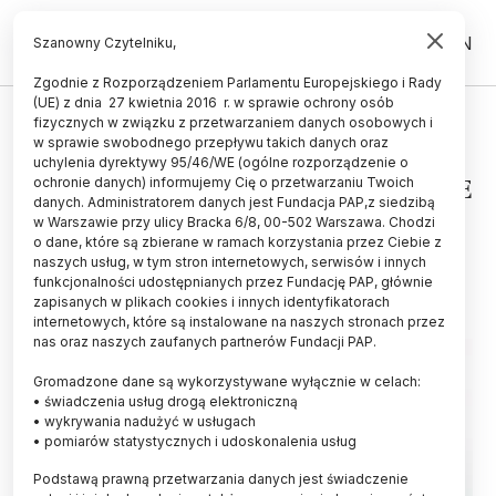
PL
EN
Szanowny Czytelniku,
Zgodnie z Rozporządzeniem Parlamentu Europejskiego i Rady
(UE) z dnia 27 kwietnia 2016 r. w sprawie ochrony osób
PRAWO
fizycznych w związku z przetwarzaniem danych osobowych i
w sprawie swobodnego przepływu takich danych oraz
Sejm/ Projekty ustaw ws. wiz
uchylenia dyrektywy 95/46/WE (ogólne rozporządzenie o
studenckich i Niebieskiej Karty UE
ochronie danych) informujemy Cię o przetwarzaniu Twoich
danych. Administratorem danych jest Fundacja PAP,z siedzibą
skierowane do komisji
w Warszawie przy ulicy Bracka 6/8, 00-502 Warszawa. Chodzi
o dane, które są zbierane w ramach korzystania przez Ciebie z
24.01.2025
aktualizacja: 24.01.2025
naszych usług, w tym stron internetowych, serwisów i innych
4 minuty czytania
funkcjonalności udostępnianych przez Fundację PAP, głównie
zapisanych w plikach cookies i innych identyfikatorach
internetowych, które są instalowane na naszych stronach przez
nas oraz naszych zaufanych partnerów Fundacji PAP.
Gromadzone dane są wykorzystywane wyłącznie w celach:
• świadczenia usług drogą elektroniczną
• wykrywania nadużyć w usługach
• pomiarów statystycznych i udoskonalenia usług
Podstawą prawną przetwarzania danych jest świadczenie