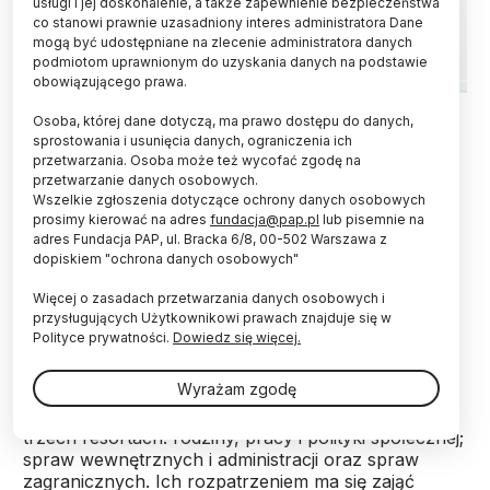
usługi i jej doskonalenie, a także zapewnienie bezpieczeństwa
co stanowi prawnie uzasadniony interes administratora Dane
mogą być udostępniane na zlecenie administratora danych
podmiotom uprawnionym do uzyskania danych na podstawie
obowiązującego prawa.
Fot. Adobe Stock
Osoba, której dane dotyczą, ma prawo dostępu do danych,
sprostowania i usunięcia danych, ograniczenia ich
Projekty ustaw ws. wiz studenckich z krajów
przetwarzania. Osoba może też wycofać zgodę na
trzecich oraz zezwoleń na pobyt czasowy i pracę
przetwarzanie danych osobowych.
dla osób o wysokich kwalifikacjach spoza UE
Wszelkie zgłoszenia dotyczące ochrony danych osobowych
(Niebieska Karta) zostały w czwartek skierowane
prosimy kierować na adres
fundacja@pap.pl
lub pisemnie na
do rozpatrzenia przez komisję nadzwyczajną.
adres Fundacja PAP, ul. Bracka 6/8, 00-502 Warszawa z
dopiskiem "ochrona danych osobowych"
Sejm powoła ją w celu rozpatrzenia pakietu ustaw
dot. cudzoziemców.
Więcej o zasadach przetwarzania danych osobowych i
przysługujących Użytkownikowi prawach znajduje się w
Polityce prywatności.
Dowiedz się więcej.
Sejm pracował w czwartek nad czterema projektami
ustaw, które mają uporządkować zasady
Wyrażam zgodę
zatrudniania cudzoziemców i wydawania wiz dla
studentów z krajów trzecich. Projekty powstały w
trzech resortach: rodziny, pracy i polityki społecznej;
spraw wewnętrznych i administracji oraz spraw
zagranicznych. Ich rozpatrzeniem ma się zająć