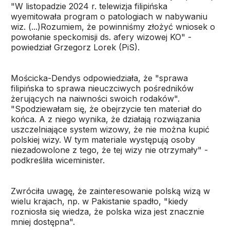
"W listopadzie 2024 r. telewizja filipińska
wyemitowała program o patologiach w nabywaniu
wiz. (...)Rozumiem, że powinniśmy złożyć wniosek o
powołanie speckomisji ds. afery wizowej KO" -
powiedział Grzegorz Lorek (PiS).
Mościcka-Dendys odpowiedziała, że "sprawa
filipińska to sprawa nieuczciwych pośredników
żerujących na naiwności swoich rodaków".
"Spodziewałam się, że obejrzycie ten materiał do
końca. A z niego wynika, że działają rozwiązania
uszczelniające system wizowy, że nie można kupić
polskiej wizy. W tym materiale występują osoby
niezadowolone z tego, że tej wizy nie otrzymały" -
podkreśliła wiceminister.
Zwróciła uwagę, że zainteresowanie polską wizą w
wielu krajach, np. w Pakistanie spadło, "kiedy
rozniosła się wiedza, że polska wiza jest znacznie
mniej dostępna".