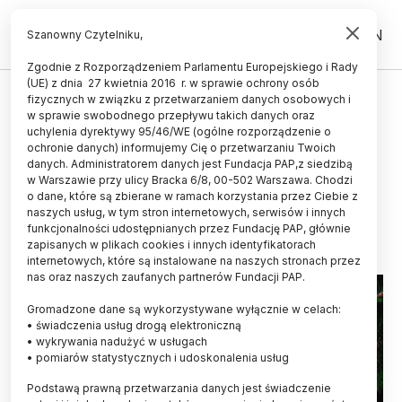
PL
EN
Szanowny Czytelniku,
Zgodnie z Rozporządzeniem Parlamentu Europejskiego i Rady
(UE) z dnia 27 kwietnia 2016 r. w sprawie ochrony osób
ŻYCIE
fizycznych w związku z przetwarzaniem danych osobowych i
w sprawie swobodnego przepływu takich danych oraz
Ekspertka: ciepły grudzień to
uchylenia dyrektywy 95/46/WE (ogólne rozporządzenie o
większe ryzyko przeniesienia
ochronie danych) informujemy Cię o przetwarzaniu Twoich
danych. Administratorem danych jest Fundacja PAP,z siedzibą
kleszcza wraz z choinką
w Warszawie przy ulicy Bracka 6/8, 00-502 Warszawa. Chodzi
o dane, które są zbierane w ramach korzystania przez Ciebie z
21.12.2024
aktualizacja: 21.12.2024
naszych usług, w tym stron internetowych, serwisów i innych
2 minuty czytania
funkcjonalności udostępnianych przez Fundację PAP, głównie
zapisanych w plikach cookies i innych identyfikatorach
internetowych, które są instalowane na naszych stronach przez
nas oraz naszych zaufanych partnerów Fundacji PAP.
Gromadzone dane są wykorzystywane wyłącznie w celach:
• świadczenia usług drogą elektroniczną
• wykrywania nadużyć w usługach
• pomiarów statystycznych i udoskonalenia usług
Podstawą prawną przetwarzania danych jest świadczenie