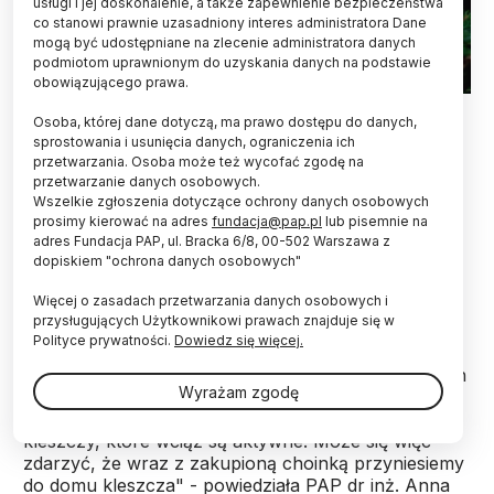
usługi i jej doskonalenie, a także zapewnienie bezpieczeństwa
co stanowi prawnie uzasadniony interes administratora Dane
mogą być udostępniane na zlecenie administratora danych
podmiotom uprawnionym do uzyskania danych na podstawie
obowiązującego prawa.
Adobe Stock
Osoba, której dane dotyczą, ma prawo dostępu do danych,
sprostowania i usunięcia danych, ograniczenia ich
Wysokie grudniowe temperatury sprzyjają
przetwarzania. Osoba może też wycofać zgodę na
aktywności kleszczy, może się więc zdarzyć, że
przetwarzanie danych osobowych.
wraz z choinką przyniesiemy do domu takiego
Wszelkie zgłoszenia dotyczące ochrony danych osobowych
niespodziewanego gościa. Bez żywiciela, w
prosimy kierować na adres
fundacja@pap.pl
lub pisemnie na
postaci zwierzęcia czy domownika, może przeżyć
adres Fundacja PAP, ul. Bracka 6/8, 00-502 Warszawa z
dopiskiem "ochrona danych osobowych"
około trzech dni - wyjaśniła PAP biolożka z
Uniwersytetu Przyrodniczego w Poznaniu Anna
Więcej o zasadach przetwarzania danych osobowych i
Wierzbicka.
przysługujących Użytkownikowi prawach znajduje się w
Polityce prywatności.
Dowiedz się więcej.
"Grudniowa anomalia pogodowa w postaci wysokich
Wyrażam zgodę
- jak na ten miesiąc - temperatur, sięgających 10
stopni C, to niestety świetna temperatura dla
kleszczy, które wciąż są aktywne. Może się więc
zdarzyć, że wraz z zakupioną choinką przyniesiemy
do domu kleszcza" - powiedziała PAP dr inż. Anna