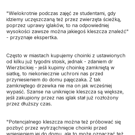
"Wielokrotnie podczas zajęć ze studentami, gdy
idziemy uczęszczaną też przez zwierzęta ścieżką,
poprzez uprawy iglaków, to na odpowiedniej
wysokości zawsze można jakiegoś kleszcza znaleźć"
- przyznaje ekspertka.
Często w miastach kupujemy choinki z ustawionych
od kilku już tygodni stoisk, jednak - zdaniem dr
Wierzbickiej - jeśli kupimy choinkę zamkniętą w
siatkę, to niekoniecznie uchroni nas przed
przyniesieniem do domu pajęczaka. Z tak
zamkniętego drzewka nie ma on jak wcześniej
wypaść. Szanse na uniknięcie kleszcza są większe,
jeśli zakupiony przez nas iglak stał już rozłożony
przez dłuższy czas.
"Potencjalnego kleszcza można też próbować się
pozbyć przez wytrząchnięcie choinki przed
wniesieniem jej do domu, ale to może oznaczać też